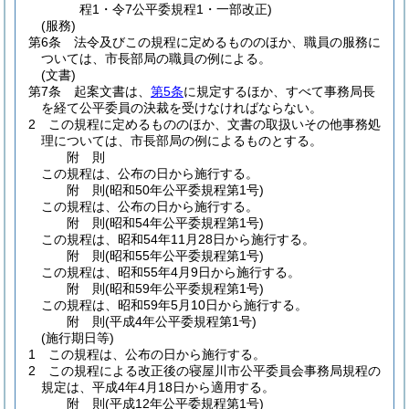
程1・令7公平委規程1・一部改正)
(服務)
第6条
法令及びこの規程に定めるもののほか、職員の服務に
ついては、市長部局の職員の例による。
(文書)
第7条
起案文書は、
第5条
に規定するほか、すべて事務局長
を経て公平委員の決裁を受けなければならない。
2
この規程に定めるもののほか、文書の取扱いその他事務処
理については、市長部局の例によるものとする。
附
則
この規程は、公布の日から施行する。
附
則
(昭和50年
公平委規程第1号)
この規程は、公布の日から施行する。
附
則
(昭和54年
公平委規程第1号)
この規程は、昭和54年11月28日から施行する。
附
則
(昭和55年
公平委規程第1号)
この規程は、昭和55年4月9日から施行する。
附
則
(昭和59年
公平委規程第1号)
この規程は、昭和59年5月10日から施行する。
附
則
(平成4年
公平委規程第1号)
(施行期日等)
1
この規程は、公布の日から施行する。
2
この規程による改正後の寝屋川市公平委員会事務局規程の
規定は、平成4年4月18日から適用する。
附
則
(平成12年
公平委規程第1号)