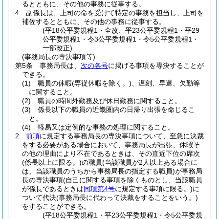
るとともに、その他の事務に従事する。
4
副係長は、上司の命を受けて特定の事務を担当し、上司を
補佐するとともに、その他の事務に従事する。
(平18公平委規程1・全改、平23公平委規程1・平29
公平委規程1・令3公平委規程1・令5公平委規程1・
一部改正)
(事務局長の専決事項等)
第5条
事務局長は、
次の各号
に掲げる事項を専決することが
できる。
(1)
職員の休暇
(専従休暇を除く。)
、遅刻、早退、欠勤等
に関すること。
(2)
職員の時間外勤務及び休日勤務に関すること。
(3)
係長以下の職員の近畿圏内の日帰り出張を命じるこ
と。
(4)
軽易又は定例的な事務の処理に関すること。
2
前項
に規定する事務局長の専決事項について、至急に決裁
をする必要がある場合において、事務局長が出張、休暇そ
の他の理由により不在であるときは、その直近下位の席次
(係長以上に限る。)
の職員
(当該職員が2人以上ある場合に
は、当該職員のうちから事務局長の指定する職員)
が事務局
長の専決事項
(自己に関する事項を除くものとし、当該職員
が係長であるときは
同項第4号
に規定する事項に限る。)
に
ついて代決
(事務局長に代わって決裁をすることをいう。)
をすることができる。
(平18公平委規程1・平23公平委規程1・令5公平委規