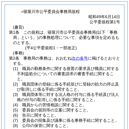
○寝屋川市公平委員会事務局規程
昭和49年6月14日
公平委規程第1号
(趣旨)
第1条
この規程は、寝屋川市公平委員会事務局
(以下「事務
局」という。)
の事務処理について、必要な事項を定めるも
のとする。
(平4公平委規程1・一部改正)
(事務)
第2条
事務局の事務は、おおむね
次の各号
に掲げるとおりと
する。
(1)
職員の勤務条件に関する措置の要求及び職員に対する
不利益処分についての審査請求の審査手続に関するこ
と。
(2)
職員団体の登録に係る手続並びに登録の効力の停止及
び取消しに係る手続に関すること。
(3)
職員団体等に対する法人格の付与に係る手続及び法人
格の付与の取消しに係る手続に関すること。
(4)
職員からの苦情相談に関すること。
(5)
委員会の規則等の立案に関すること。
(6)
告示に関すること。
(7)
委員会の招集及び議事に係る事務手続に関すること。
(8)
公印の保管に関すること。