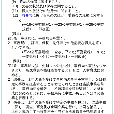
(9)
物品の保管に関すること。
(10)
文書の収発及び保存に関すること。
(11)
職員の服務その他身分に関すること。
(12)
前各号
に掲げるもののほか、委員会の庶務に関する
こと。
(平18公平委規程1・平23公平委規程1・平28公平委
規程1・一部改正)
(職員)
第3条
事務局に、事務局長を置く。
2
事務局に、課長、係長、副係長その他必要な職員を置くこ
とができる。
(平23公平委規程1・全改、平29公平委規程1・令3公
平委規程1・令5公平委規程1・一部改正)
(職務)
第4条
事務局長は、委員長の命を受け、事務局の事務をつか
さどり、所属職員を指揮監督するとともに、人材育成に努
める。
2
課長は、上司の命を受けて事務局の事務を掌理し、又は特
定の事務を担当することを命ぜられたときは当該事務を掌
理し、事務局長を補佐し、所属職員を指揮監督し、人材育
成に努めるとともに、事務局長に事故があるときはその職
務を代理する。
3
係長は、上司の命を受けて特定の事務を担当し、当該事務
に関し、調査、研究及び企画立案を行い、上司を補佐し、
上司と協力して当該事務を担当する所属職員を指導教育す