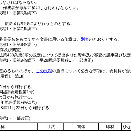
しなければならない。
、作成者が毎葉に契印しなければならない。
規程1・旧第6条繰下)
は、使送又は郵便により行うものとする。
規程1・旧第7条繰下)
委員長名をもつてする文書に用いる印章は、
別表
のとおりとする。
規程1・旧第8条繰下)
存及び閲覧)
法第433条第3項の規定によつて提出させた資料及び審査の議事及び決
規程1・旧第9条繰下、平28固評委規程1・一部改正)
定めるもののほか、
この規程
の施行について必要な事項は、委員長が委
委規程1・追加)
の日から施行する。
年
固評委規程第1号)
の日から施行する。
8年
固評委規程第1号)
8年11月22日から施行する。
規程1・一部改正)
名称
寸法
書体
印材
ひな