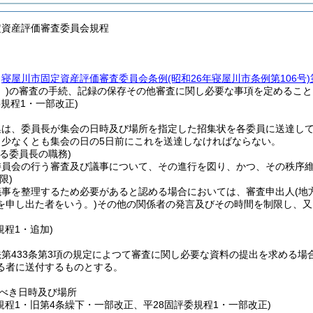
定資産評価審査委員会規程
、
寝屋川市固定資産評価審査委員会条例
(昭和26年寝屋川市条例第106号)
)
の審査の手続、記録の保存その他審査に関し必要な事項を定めること
委規程1・一部改正)
集は、委員長が集会の日時及び場所を指定した招集状を各委員に送達し
、少なくとも集会の日の5日前にこれを送達しなければならない。
る委員長の職務)
委員会の行う審査及び議事について、その進行を図り、かつ、その秩序
限)
議事を整理するため必要があると認める場合においては、審査申出人
(地
を申し出た者をいう。)
その他の関係者の発言及びその時間を制限し、又
規程1・追加)
第433条第3項の規定によつて審査に関し必要な資料の提出を求める場
る者に送付するものとする。
べき日時及び場所
規程1・旧第4条繰下・一部改正、平28固評委規程1・一部改正)