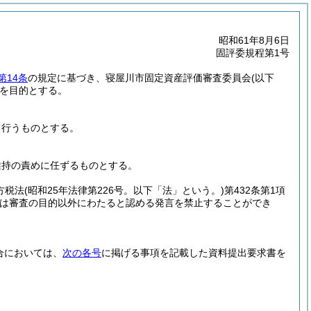
昭和61年8月6日
固評委規程第1号
第14条
の規定に基づき、寝屋川市固定資産評価審査委員会
(以下
を目的とする。
て行うものとする。
維持の責めに任ずるものとする。
方税法
(昭和25年法律第226号。以下「法」という。)
第432条第1項
は審査の目的以外にわたると認める発言を禁止することができ
合においては、
次の各号
に掲げる事項を記載した資料提出要求書を