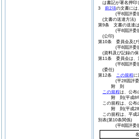
は書記が署名押印
3
前2項
の文書には
(平8固評委
(文書の送達方法)
第9条
文書の送達
(平8固評委
(公印)
第10条
委員会及び
(平8固評委
(資料及び記録の保
第11条
委員会は、
(平8固評委
(委任)
第12条
この規程
に
(平28固評
附
則
この規程
は、公布
附
則
(平成8
この規程は、公布
附
則
(平成2
この規程は、平成2
別表
(第10条関係)
(平8固評委