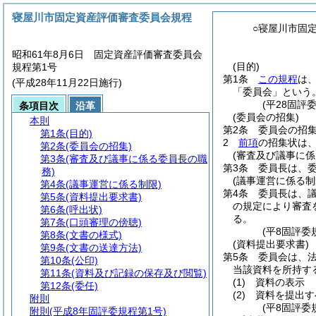
寝屋川市固定資産評価審査委員会規程
○寝屋川市固
昭和61年8月6日 固定資産評価審査委員会
(目的)
規程第1号
第1条
この規程
は
(平成28年11月22日施行)
「委員会」という。
(平28固評
条項目次
沿革
(委員会の招集)
本則
第2条
委員会の招
第1条
(目的)
2
前項
の招集状は
第2条
(委員会の招集)
(審査及び議事に係
第3条
(審査及び議事に係る委員長の職
第3条
委員長は、
務)
(議事運営に係る制
第4条
(議事運営に係る制限)
第4条
委員長は、
第5条
(資料提出要求書)
の規定により審査
第6条
(呼出状)
る。
第7条
(口頭審理の傍聴)
(平8固評委
第8条
(文書の様式)
(資料提出要求書)
第9条
(文書の送達方法)
第5条
委員会は、法
第10条
(公印)
当該資料を所持す
第11条
(資料及び記録の保存及び閲覧)
(1)
資料の表示
第12条
(委任)
(2)
資料を提出す
附則
(平8固評委
附則
(平成8年固評委規程第1号)