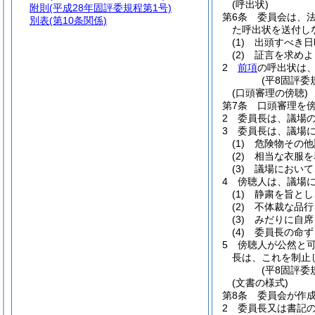
(呼出状)
附則
(平成28年固評委規程第1号)
第6条
委員会は、法
別表
(第10条関係)
た呼出状を送付し
(1)
出頭すべき日
(2)
証言を求めよ
2
前項
の呼出状は
(平8固評委
(口頭審理の傍聴)
第7条
口頭審理を
2
委員長は、議場
3
委員長は、議場
(1)
危険物その他
(2)
相当な衣服を
(3)
議場において
4
傍聴人は、議場
(1)
静粛を旨とし
(2)
不体裁な品行
(3)
みだりに自席
(4)
委員長の命ず
5
傍聴人が公然と
長は、これを制止
(平8固評委
(文書の様式)
第8条
委員会が作
2
委員長又は書記