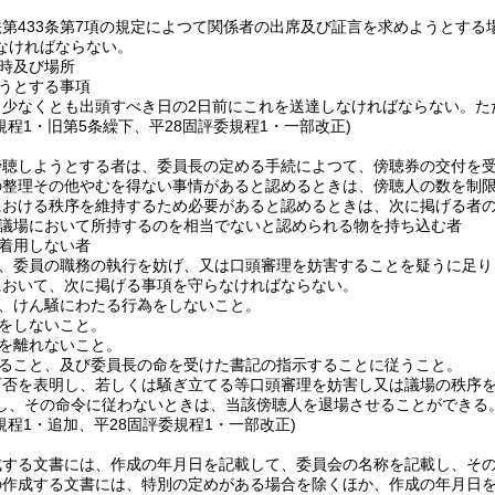
第433条第7項の規定によつて関係者の出席及び証言を求めようとする
なければならない。
時及び場所
うとする事項
、少なくとも出頭すべき日の2日前にこれを送達しなければならない。
た
規程1・旧第5条繰下、平28固評委規程1・一部改正)
傍聴しようとする者は、委員長の定める手続によつて、傍聴券の交付を
の整理その他やむを得ない事情があると認めるときは、傍聴人の数を制
における秩序を維持するため必要があると認めるときは、次に掲げる者
議場において所持するのを相当でないと認められる物を持ち込む者
着用しない者
、委員の職務の執行を妨げ、又は口頭審理を妨害することを疑うに足り
において、次に掲げる事項を守らなければならない。
、けん騒にわたる行為をしないこと。
をしないこと。
を離れないこと。
ること、及び委員長の命を受けた書記の指示することに従うこと。
可否を表明し、若しくは騒ぎ立てる等口頭審理を妨害し又は議場の秩序
し、その命令に従わないときは、当該傍聴人を退場させることができる
規程1・追加、平28固評委規程1・一部改正)
成する文書には、作成の年月日を記載して、委員会の名称を記載し、そ
の作成する文書には、特別の定めがある場合を除くほか、作成の年月日