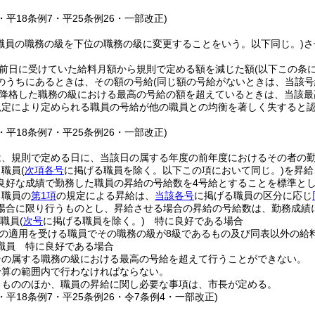
。
5・平18条例7・平25条例26・一部改正)
(職員の職務の級を下位の職務の級に変更することをいう。以下同じ。)
さ
前日に受けていた給料月額から規則で定める額を減じた額
(以下この条
のうちにあるときは、その額の号給
(同じ額の号給がないときは、当該号
降格した職務の級における最高の号給の額を超えているときは、当該最
規定により定められる職員の号給が他の職員との均衡を著しく失すると
。
5・平18条例7・平25条例26・一部改正)
は、規則で定める日に、当該日の属する年度の前年度におけるその者の
り職員
(
次項各号
に掲げる職員を除く。以下この項において同じ。)
を昇給
良好な成績で勤務した職員の昇給の号給数を4号給とすることを標準と
る職員の
第1項
の規定による昇給は、
当該各号
に掲げる職員の区分に応じ
場合に限り行うものとし、昇給させる場合の昇給の号給数は、勤務成績
る職員
(
次号
に掲げる職員を除く。)
特に良好である場合
の適用を受ける職員でその職務の級が8級であるもの及び同表以外の給
職員 特に良好である場合
その属する職務の級における最高の号給を超えて行うことができない。
予算の範囲内で行わなければならない。
るもののほか、職員の昇給に関し必要な事項は、市長が定める。
8・平18条例7・平25条例26・令7条例4・一部改正)