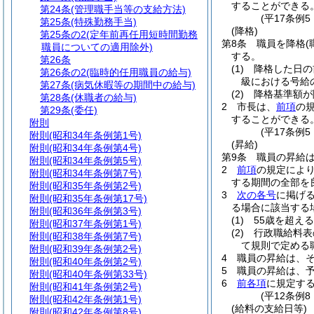
することができる
第24条
(管理職手当等の支給方法)
(平17条例
第25条
(特殊勤務手当)
(降格)
第25条の2
(定年前再任用短時間勤務
第8条
職員を降格
職員についての適用除外)
する。
第26条
(1)
降格した日の
第26条の2
(臨時的任用職員の給与)
級における号給
第27条
(病気休暇等の期間中の給与)
(2)
降格基準額が
第28条
(休職者の給与)
2
市長は、
前項
の
第29条
(委任)
することができる
附則
(平17条例
附則
(昭和34年条例第1号)
(昇給)
附則
(昭和34年条例第4号)
第9条
職員の昇給
附則
(昭和34年条例第5号)
2
前項
の規定によ
附則
(昭和34年条例第7号)
する期間の全部を
附則
(昭和35年条例第2号)
3
次の各号
に掲げ
附則
(昭和35年条例第17号)
る場合に該当する
附則
(昭和36年条例第3号)
(1)
55歳を超え
附則
(昭和37年条例第1号)
(2)
行政職給料表
附則
(昭和38年条例第7号)
て規則で定める
附則
(昭和39年条例第2号)
4
職員の昇給は、
附則
(昭和40年条例第2号)
5
職員の昇給は、
附則
(昭和40年条例第33号)
6
前各項
に規定す
附則
(昭和41年条例第2号)
(平12条例
附則
(昭和42年条例第1号)
(給料の支給日等)
附則
(昭和42年条例第8号)