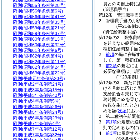
員との均衡上特に
附則
(昭和55年条例第28号)
(管理職手当)
附則
(昭和56年条例第6号)
第12条
管理職手当
附則
(昭和56年条例第41号)
2
管理職手当の月額
附則
(昭和58年条例第33号)
(平21条例
附則
(昭和59年条例第21号)
(初任給調整手当)
附則
(昭和59年条例第37号)
第12条の2
医療職
附則
(昭和60年条例第13号)
を超えない範囲内
附則
(昭和60年条例第32号)
種初任給調整手当
附則
(昭和61年条例第6号)
2
前項
の職に在職
附則
(昭和62年条例第4号)
じて、第一種初任
附則
(昭和62年条例第11号)
3
前2項
の規定によ
附則
(昭和62年条例第24号)
必要な事項は、規
附則
(昭和63年条例第22号)
(平29条例
附則
(平成元年条例第20号)
第12条の3
新たに
附則
(平成2年条例第24号)
ける号給に応じた
附則
(平成3年条例第15号)
支給割合を乗じて
附則
(平成3年条例第40号)
務時間に52を乗
附則
(平成4年条例第5号)
端数を生じたとき
附則
(平成4年条例第26号)
める額
(
次項
におい
附則
(平成5年条例第24号)
2
第二種初任給調
附則
(平成6年条例第23号)
3
第1項
の規定の適
附則
(平成7年条例第4号)
則で定めるものに
附則
(平成7年条例第12号)
4
前3項
に規定する
附則
(平成7年条例第32号)
(令8条例3