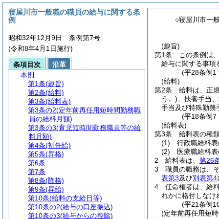
寝屋川市一般職の職員の給与に関する条
例
○寝屋川市一
昭和32年12月9日 条例第7号
(趣旨)
(令和8年4月1日施行)
第1条
この条例は
給与に関する事項
条項目次
沿革
(平28条例
本則
(給料)
第1条
(趣旨)
第2条
給料は、正
第2条
(給料)
う。)
、扶養手当、
第3条
(給料表)
手当及び特殊勤務
第3条の2
(定年前再任用短時間勤務職
(平18条例
員の給料月額)
(給料表)
第3条の3
(育児短時間勤務職員等の給
第3条
給料表の種
料月額)
(1)
行政職給料表
第4条
(初任給)
(2)
医療職給料表
第5条
(昇格)
2
給料表は、
第26
第6条
3
職員の職務は、
第7条
表第3
及び
別表第4
第8条
(降格)
4
任命権者は、給
第9条
(昇給)
れかに格付しなけ
第10条
(給料の支給日等)
(平21条例
第10条の2
(給与の口座振込)
(定年前再任用短時
第10条の3
(給与からの控除)