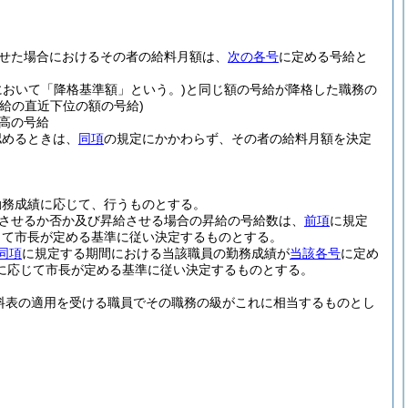
せた場合におけるその者の給料月額は、
次の各号
に定める号給と
において「降格基準額」という。)
と同じ額の号給が降格した職務の
給の直近下位の額の号給)
高の号給
認めるときは、
同項
の規定にかかわらず、その者の給料月額を決定
勤務成績に応じて、行うものとする。
させるか否か及び昇給させる場合の昇給の号給数は、
前項
に規定
して市長が定める基準に従い決定するものとする。
同項
に規定する期間における当該職員の勤務成績が
当該各号
に定め
に応じて市長が定める基準に従い決定するものとする。
料表の適用を受ける職員でその職務の級がこれに相当するものとし