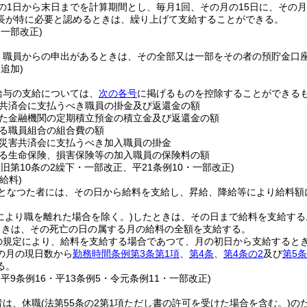
の1日から末日までを計算期間とし、毎月1回、その月の15日に、その
長が特に必要と認めるときは、繰り上げて支給することができる。
・一部改正)
、職員からの申出があるときは、その全部又は一部をその者の預貯金口
・追加)
給与の支給については、
次の各号
に掲げるものを控除することができる
共済会に支払うべき職員の掛金及び返還金の額
た金融機関の定期積立預金の積立金及び返還金の額
る職員組合の組合費の額
災害共済会に支払うべき加入職員の掛金
る生命保険、損害保険等の加入職員の保険料の額
・旧第10条の2繰下・一部改正、平21条例10・一部改正)
給料)
となつた者には、その日から給料を支給し、昇給、降給等により給料額
により職を離れた場合を除く。)
したときは、その日まで給料を支給する
ときは、その死亡の日の属する月の給料の全額を支給する。
の規定により、給料を支給する場合であつて、月の初日から支給すると
の月の現日数から
勤務時間条例第3条第1項
、
第4条
、
第4条の2
及び
第5条
る。
・平9条例16・平13条例5・令元条例11・一部改正)
者は、休職
(法第55条の2第1項ただし書の許可を受けた場合を含む。)
の