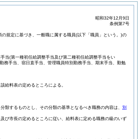
昭和32年12月9日
条例第7号
5項の規定に基づき、一般職に属する職員
(以下「職員」という。)
の
整手当
(第一種初任給調整手当及び第二種初任給調整手当をい
勤務手当、宿日直手当、管理職員特別勤務手当、期末手当、勤勉
当該給料表の定めるところによる。
に分類するものとし、その分類の基準となるべき職務の内容は、
別
表及び市長の定めるところに従い、給料表に定める職務の級のいず