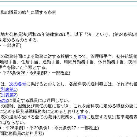
般職の職員の給与に関する条例
、地方公務員法
(昭和25年法律第261号。以下「法」という。)
第24条第
を定めるものとする。
1・一部改正)
規の勤務時間による勤務に対する報酬であつて、管理職手当、初任給調
地域手当、住居手当、通勤手当、時間外勤務手当、休日勤務手当、夜間
手当を除いた全額とする。
7・平25条例26・令8条例3・一部改正)
類は、
次の各号
に掲げるとおりとし、各給料表の適用範囲は、それぞれ
(
別表第1
)
(
別表第2
)
条の2
に規定する職員には適用しない。
その複雑、困難及び責任の度に基づき、これを給料表に定める職務の級
に定める級別基準職務表に定めるとおりとする。
料表の適用を受ける全ての職員の職務を、
前項
に規定する級別基準職務
ればならない。
10・平28条例1・平29条例1・令元条例27・一部改正)
間勤務職員の給料月額)