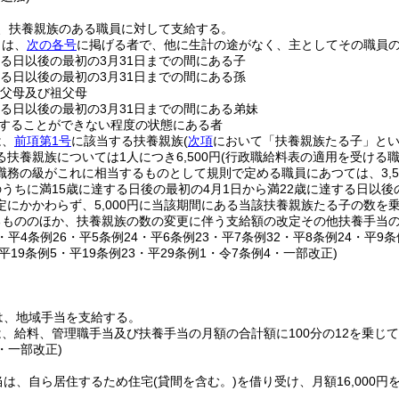
、扶養親族のある職員に対して支給する。
とは、
次の各号
に掲げる者で、他に生計の途がなく、主としてその職員
する日以後の最初の3月31日までの間にある子
する日以後の最初の3月31日までの間にある孫
の父母及び祖父母
する日以後の最初の3月31日までの間にある弟妹
することができない程度の状態にある者
は、
前項第1号
に該当する扶養親族
(
次項
において「扶養親族たる子」とい
扶養親族については1人につき6,500円
(行政職給料表の適用を受ける
務の級がこれに相当するものとして規則で定める職員にあつては、3,50
うちに満15歳に達する日後の最初の4月1日から満22歳に達する日以後
定にかかわらず、5,000円に当該期間にある当該扶養親族たる子の数を
るもののほか、扶養親族の数の変更に伴う支給額の改定その他扶養手当
0・平4条例26・平5条例24・平6条例23・平7条例32・平8条例24・平9条
・平19条例5・平19条例23・平29条例1・令7条例4・一部改正)
は、地域手当を支給する。
、給料、管理職手当及び扶養手当の月額の合計額に100分の12を乗じ
7・一部改正)
当は、自ら居住するため住宅
(貸間を含む。)
を借り受け、月額16,000円