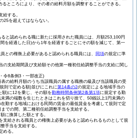
めるところにより、その者の給料月額を調整することができる。
支給する。
の25を超えてはならない。
と認められる職に新たに採用された職員には、月額253,100円
間を経過した日)
から1年を経過するごとにその額を減じて、第一
職員との権衡上必要があると認められる職員には、
同項
の規定に準
当の支給期間及び支給額その他第一種初任給調整手当の支給に関し
5・令8条例3・一部改正)
料表の給料月額のうち当該職員の属する職務の級及び当該職員の受
規則で定める額)
並びにこれに
第14条の2
の規定による地域手当の
額)
に12を乗じ、その額を
勤務時間条例第2条第1項
に規定する勤
0銭未満の端数を生じたときはこれを切り捨て、50銭以上1円未満の
の在勤する地域における民間の賃金の最低賃金を考慮して規則で定
日までの間、第二種初任給調整手当を支給する。
月額に換算した額とする。
を支給される職員との権衡上必要があると認められるものとして規
調整手当を支給する。
定める。