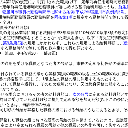
条の4第1項の規定により採用された職員
(以下「定年前再任用短時間勤務
の定年前再任用短時間勤務職員の項に掲げる基準給料月額のうち、
前条
、
寝屋川市職員の勤務時間等に関する条例
(平成7年寝屋川市条例第3号
用短時間勤務職員の勤務時間を
同条第1項
に規定する勤務時間で除して
・全改)
員等の給料月額)
員の育児休業等に関する法律
(平成3年法律第110号)
第10条第3項の規
による短時間勤務をすることとなつた職員を含む。以下「育児短時間勤務
に
第9条第2項
の規定にかかわらず、これらの規定による給料月額に、
勤
定する勤務時間で除して得た数を乗じて得た額とする。
10・追加、令4条例20・一部改正)
表の適用を受ける職員となつた者の号給は、市長の定める初任給の基準
格付されている職務の級から昇格
(職員の職務の級を上位の職務の級に変
者の資格基準に応じて、1級上位の職務の級に決定するものとする。
をとして職務を遂行し、そのため危篤となり、又は終身労務に服するこ
とができる。
させる場合におけるその者の給料月額は、
次の各号
に定める給料月額と
前日に受けていた給料月額に規則で定める額を加えた額
(以下この条に
ないときは、当該最低の号給
同じ額の号給が昇格した職務の級における号給のうちにあるときは、そ
昇格した職務の級における最高の号給の額を超えているときは、当該最
規定により定められる職員の号給が他の職員との均衡を著しく失すると