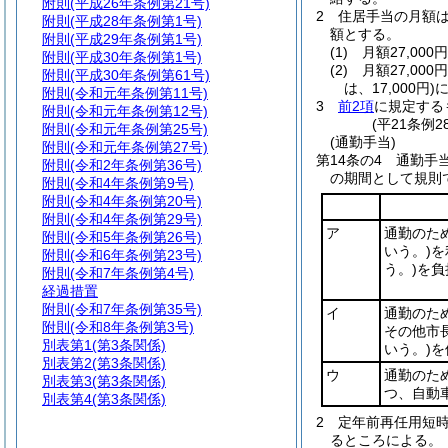
附則
(平成26年条例第21号)
2
住居手当の月額
附則
(平成28年条例第1号)
額とする。
附則
(平成29年条例第1号)
(1)
月額27,00
附則
(平成30年条例第1号)
(2)
月額27,00
附則
(平成30年条例第61号)
は、17,000円)
に
附則
(令和元年条例第11号)
3
前2項
に規定する
附則
(令和元年条例第12号)
(平21条例
附則
(令和元年条例第25号)
(通勤手当)
附則
(令和元年条例第27号)
第14条の4
通勤手
附則
(令和2年条例第36号)
の期間として規則
附則
(令和4年条例第9号)
附則
(令和4年条例第20号)
附則
(令和4年条例第29号)
ア
通勤のた
附則
(令和5年条例第26号)
いう。)
を
附則
(令和6年条例第23号)
う。)
を負
附則
(令和7年条例第4号)
経過措置
附則
(令和7年条例第35号)
イ
通勤のた
附則
(令和8年条例第3号)
その他市
別表第1
(第3条関係)
いう。)
を
別表第2
(第3条関係)
ウ
通勤のた
別表第3
(第3条関係)
つ、自動
別表第4
(第3条関係)
2
定年前再任用短
るところによる。