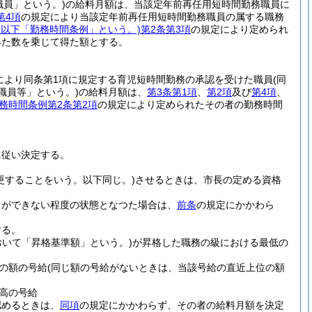
職員」という。)
の給料月額は、当該定年前再任用短時間勤務職員に
第4項
の規定により当該定年前再任用短時間勤務職員の属する職務
。以下「勤務時間条例」という。)
第2条第3項
の規定により定められ
得た数を乗じて得た額とする。
定により同条第1項に規定する育児短時間勤務の承認を受けた職員
(同
職員等」という。)
の給料月額は、
第3条第1項
、
第2項
及び
第4項
、
務時間条例第2条第2項
の規定により定められたその者の勤務時間
に従い決定する。
更することをいう。以下同じ。)
させるときは、市長の定める資格
とができない程度の状態となつた場合は、
前条
の規定にかかわら
する。
おいて「昇格基準額」という。)
が昇格した職務の級における最低の
の額の号給
(同じ額の号給がないときは、当該号給の直近上位の額
高の号給
認めるときは、
同項
の規定にかかわらず、その者の給料月額を決定