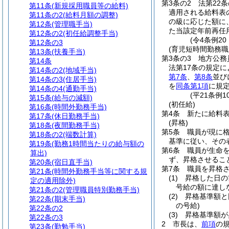
第3条の2
法第22
第11条
(新規採用職員等の給料)
適用される給料表
第11条の2
(給料月額の調整)
の級に応じた額に
第12条
(管理職手当)
た当該定年前再任
第12条の2
(初任給調整手当)
(令4条例20
第12条の3
(育児短時間勤務職
第13条
(扶養手当)
第3条の3
地方公務
第14条
法第17条の規定
第14条の2
(地域手当)
第7条
、
第8条
並び
第14条の3
(住居手当)
を
同条第1項
に規
第14条の4
(通勤手当)
(平21条例
第15条
(給与の減額)
(初任給)
第16条
(時間外勤務手当)
第4条
新たに給料
第17条
(休日勤務手当)
(昇格)
第18条
(夜間勤務手当)
第5条
職員が現に
第18条の2
(端数計算)
基準に従い、その
第19条
(勤務1時間当たりの給与額の
第6条
職員が生命
算出)
ず、昇格させるこ
第20条
(宿日直手当)
第7条
職員を昇格
第21条
(時間外勤務手当等に関する規
(1)
昇格した日の
定の適用除外)
号給の額に達し
第21条の2
(管理職員特別勤務手当)
(2)
昇格基準額と
第22条
(期末手当)
の号給)
第22条の2
(3)
昇格基準額が
第22条の3
2
市長は、
前項
の
第23条
(勤勉手当)