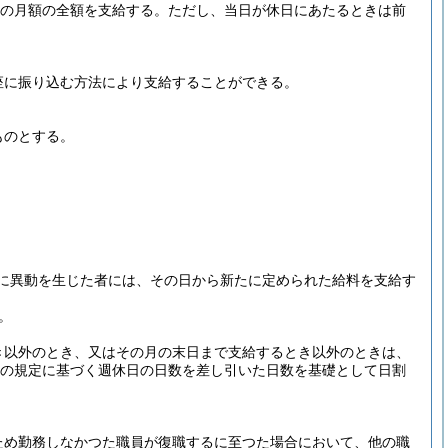
月の月額の全額を支給する。
ただし、当日が休日にあたるときは前
座に振り込む方法により支給することができる。
ものとする。
に異動を生じた者には、その日から新たに定められた給料を支給す
。
き以外のとき、又はその月の末日まで支給するとき以外のときは、
の規定に基づく週休日の日数を差し引いた日数を基礎として日割
ため勤務しなかつた職員が復職するに至つた場合において、他の職