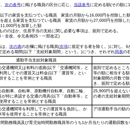
は、
次の各号
に掲げる職員の区分に応じ、
当該各号
に定める額
(その額に
0円以下の家賃を支払つている職員 家賃の月額から16,000円を控除した
0円を超える家賃を支払つている職員 家賃の月額から27,000円を控除し
11,000円を加算した額
もののほか、住居手当の支給に関し必要な事項は、規則で定める。
28・全改、令元条例25・一部改正)
当は、
次の表
の左欄に掲げる職員
(
次項
に規定する者を除く。)
に対し、6
で定める期間
(以下「支給対象期間」という。)
につき、それぞれ
同表
の
通勤手当支給対象職員
め交通機関又は有料の道路
(以下「交通機関等」と
規則で定めるところ
利用してその運賃又は料金
(以下「運賃等」とい
等の額に相当する額
担することを常例とする職員
対象期間の月数で除
き、規則で定める額
め自動車、自転車、原動機付自転車、自動二輪、
25,900円を超
長が特に承認する交通の用具
(以下「自動車等」と
の者の支給対象期間
使用することを常例とする職員
め交通機関等を利用してその運賃等を負担し、か
ア項通勤手当の額の
車等を使用することを常例とする職員
時間勤務職員及び育児短時間勤務職員等のうち1か月当たりの通勤回数を