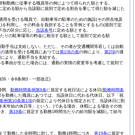
替制勤務に従事する職員等の例によつて得られた額とする。
に定める額から当該額に規則で定める割合を乗じて得た額を減じた
適用を受ける職員で、自動車等の駐車のための施設
(その所在地及
)
を利用し、その料金を負担することを常例とするもの
(規則で定
手当の区分に応じ、
当該各号
に定める額とする。
月当たりの駐車場等の料金に相当する額として規則で定める額
通勤手当は支給しない。
ただし、その者が交通機関等若しくは自動
項
の適用を受ける職員にあつては
第1項の表
の例により、
第2項
の適
例により、通勤手当を支給する。
める事由が生じた場合には、通勤の実情の変更等を考慮して規則で
例35・令8条例3・一部改正)
時間、
勤務時間条例第9条
に規定する祝日法による休日
(
勤務時間条
部を勤務した職員にあつては、当該休日に代わる代休日。以下「祝
条例第10条第1項
の規定により代休日を指定されて、当該休日に割
年末年始の休日等」という。)
である場合、休暇による場合その他
つき、
第19条
に規定する勤務1時間当たりの給与額を減額して給与
えて勤務した全時間に対して、勤務1時間につき、
第19条
に規定す