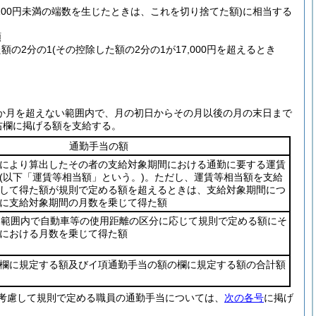
100円未満の端数を生じたときは、これを切り捨てた額)
に相当する
額
た額の2分の1
(その控除した額の2分の1が17,000円を超えるとき
か月を超えない範囲内で、月の初日からその月以後の月の末日まで
右欄に掲げる額を支給する。
通勤手当の額
により算出したその者の支給対象期間における通勤に要する運賃
(以下「運賃等相当額」という。)
。ただし、運賃等相当額を支給
して得た額が規則で定める額を超えるときは、支給対象期間につ
に支給対象期間の月数を乗じて得た額
えない範囲内で自動車等の使用距離の区分に応じて規則で定める額にそ
における月数を乗じて得た額
欄に規定する額及びイ項通勤手当の額の欄に規定する額の合計額
考慮して規則で定める職員の通勤手当については、
次の各号
に掲げ