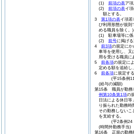
(1)
前項の表
ア項
(2)
前項の表
イ項
額とする。
3
第1項の表
イ項若
び利用形態が規則
める職員を除く。)
(1)
駐車場等に係
(2)
前号
に掲げ
4
前3項
の規定にか
車等を使用し、又
用を受ける職員に
5
前各項
の規定に
定める額を追給し
6
前各項
に規定す
(平15条例
(給与の減額)
第15条
職員が勤務
例第10条第1項
の
日法による休日等
り振られた勤務時
その勤務しないこ
を支給する。
(平2条例2
(時間外勤務手当)
第16条
正規の勤務