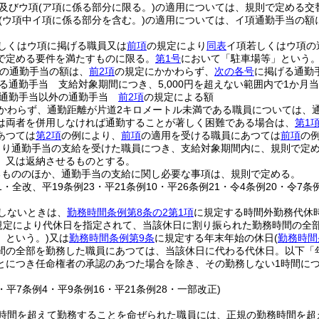
及びウ項
(ア項に係る部分に限る。)
の適用については、規則で定める交
(ウ項中イ項に係る部分を含む。)
の適用については、イ項通勤手当の額
しくはウ項に掲げる職員又は
前項
の規定により
同表
イ項若しくはウ項の
で定める要件を満たすものに限る。
第1号
において「駐車場等」という。
の通勤手当の額は、
前2項
の規定にかかわらず、
次の各号
に掲げる通勤
る通勤手当 支給対象期間につき、5,000円を超えない範囲内で1か
る通勤手当以外の通勤手当
前2項
の規定による額
かわらず、通勤距離が片道2キロメートル未満である職員については、
は両者を併用しなければ通勤することが著しく困難である場合は、
第1
あつては
第2項
の例により、
前項
の適用を受ける職員にあつては
前項
の
より通勤手当の支給を受けた職員につき、支給対象期間内に、規則で定
、又は返納させるものとする。
るもののほか、通勤手当の支給に関し必要な事項は、規則で定める。
11・全改、平19条例23・平21条例10・平26条例21・令4条例20・令7条
しないときは、
勤務時間条例第8条の2第1項
に規定する時間外勤務代休
規定により代休日を指定されて、当該休日に割り振られた勤務時間の全
」という。)
又は
勤務時間条例第9条
に規定する年末年始の休日
(
勤務時間
間の全部を勤務した職員にあつては、当該休日に代わる代休日。以下「
とにつき任命権者の承認のあつた場合を除き、その勤務しない1時間に
4・平7条例4・平9条例16・平21条例28・一部改正)
時間を超えて勤務することを命ぜられた職員には、正規の勤務時間を超