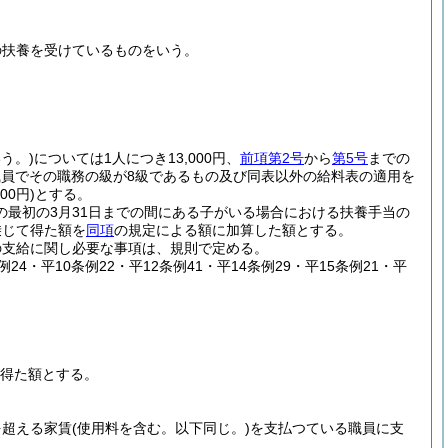
の扶養を受けているものをいう。
う。)
については1人につき13,000円、
前項第2号
から
第5号
までの
職員でその職務の級が8級であるもの及び同表以外の給料表の適用を
0円)
とする。
の最初の3月31日までの間にある子がいる場合における扶養手当の
乗じて得た額を
同項
の規定による額に加算した額とする。
の支給に関し必要な事項は、規則で定める。
例24・平10条例22・平12条例41・平14条例29・平15条例21・平
て得た額とする。
を超える家賃
(使用料を含む。以下同じ。)
を支払つている職員に支