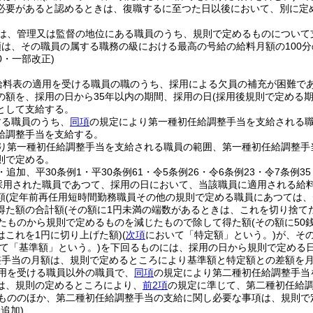
必要があると認めるときは、復職するに至つた日以後において、別に定
は、管理又は監督の地位にある職員のうち、規則で定めるものについて
は、その職員の属する職務の級における最高の号給の給料月額の100分
10・一部改正)
給料表の適用を受ける職員の職のうち、採用による欠員の補充が困難である
の額を、採用の日から35年以内の期間、採用の日
(採用後規則で定める期
として支給する。
する職員のうち、
同項
の規定により第一種初任給調整手当を支給される
給調整手当を支給する。
り第一種初任給調整手当を支給される職員の範囲、第一種初任給調整手
則で定める。
1・追加、平30条例1・平30条例61・令5条例26・令6条例23・令7条例3
採用された職員であつて、採用の日において、当該職員に適用される給
額
(定年前再任用短時間勤務職員その他の規則で定める職員にあつては、
得た額の合計額
(その額に1円未満の端数があるときは、これを切り捨てた
じたものから規則で定めるものを減じたもので除して得た額
(その額に5
はこれを1円に切り上げた額)
(
次項
において「特定額」という。)
が、そ
て「基準額」という。)
を下回るものには、採用の日から規則で定める
整手当の月額は、規則で定めるところにより基準額と特定額との差額を
用を受ける職員以外の職員で、
同項
の規定により第二種初任給調整手当
は、規則の定めるところにより、
前2項
の規定に準じて、第二種初任給
もののほか、第二種初任給調整手当の支給に関し必要な事項は、規則で
・追加)