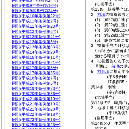
附則
(平成8年条例第24号)
(扶養手当)
附則
(平成9年条例第16号)
第13条
扶養手当は
附則
(平成9年条例第24号)
2
前項
の扶養親族
附則
(平成10年条例第22号)
(1)
満22歳に達
附則
(平成11年条例第2号)
(2)
満22歳に達
附則
(平成11年条例第23号)
(3)
満60歳以上
附則
(平成12年条例第8号)
(4)
満22歳に達
附則
(平成12年条例第41号)
(5)
終身労務に服
附則
(平成13年条例第5号)
3
扶養手当の月額
附則
(平成13年条例第33号)
いずれかに該当する
附則
(平成14年条例第29号)
受ける職員でその職
附則
(平成15年条例第11号)
4
扶養親族たる子の
附則
(平成15年条例第21号)
月額は、
前項
の規
附則
(平成17年条例第5号)
5
前各項
に規定す
附則
(平成17年条例第35号)
(平3条例4
附則
(平成18年条例第7号)
17条例35
附則
(平成19年条例第5号)
第14条
削除
附則
(平成19年条例第23号)
(令7条例4)
附則
(平成20年条例第36号)
(地域手当)
附則
(平成21年条例第10号)
第14条の2
職員に
附則
(平成21年条例第19号)
2
地域手当の月額は
附則
(平成21年条例第28号)
(平18条例
附則
(平成22年条例第18号)
(住居手当)
附則
(平成23年条例第18号)
第14条の3
住居手
附則
(平成25年条例第26号)
給する。