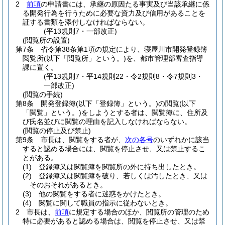
2
前項
の申請書には、承継の原因たる事実及び当該承継に係
る開発行為を行うために必要な資力及び信用があることを
証する書類を添付しなければならない。
(平13規則7・一部改正)
(閲覧所の設置)
第7条
省令第38条第1項の規定により、寝屋川市開発登録簿
閲覧所
(以下「閲覧所」という。)
を、都市管理部審査指導
課に置く。
(平13規則7・平14規則22・令2規則8・令7規則3・
一部改正)
(閲覧の手続)
第8条
開発登録簿
(以下「登録簿」という。)
の閲覧
(以下
「閲覧」という。)
をしようとする者は、閲覧簿に、住所及
び氏名並びに閲覧の理由を記入しなければならない。
(閲覧の停止及び禁止)
第9条
市長は、閲覧をする者が、
次の各号
のいずれかに該当
すると認める場合には、閲覧を停止させ、又は禁止するこ
とがある。
(1)
登録簿又は閲覧簿を閲覧所の外に持ち出したとき。
(2)
登録簿又は閲覧簿を破り、若しくは汚したとき、又は
そのおそれがあるとき。
(3)
他の閲覧をする者に迷惑をかけたとき。
(4)
閲覧に関して職員の指示に従わないとき。
2
市長は、
前項
に規定する場合のほか、閲覧所の管理のため
特に必要があると認める場合は、閲覧を停止させ、又は禁