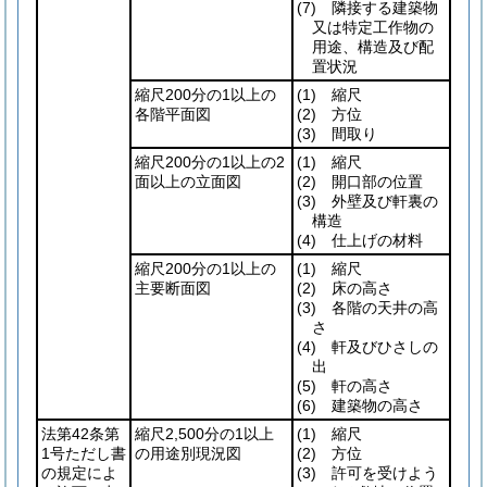
(7)
隣接する建築物
又は特定工作物の
用途、構造及び配
置状況
縮尺200分の1以上の
(1)
縮尺
各階平面図
(2)
方位
(3)
間取り
縮尺200分の1以上の2
(1)
縮尺
面以上の立面図
(2)
開口部の位置
(3)
外壁及び軒裏の
構造
(4)
仕上げの材料
縮尺200分の1以上の
(1)
縮尺
主要断面図
(2)
床の高さ
(3)
各階の天井の高
さ
(4)
軒及びひさしの
出
(5)
軒の高さ
(6)
建築物の高さ
法第42条第
縮尺2,500分の1以上
(1)
縮尺
1号ただし書
の用途別現況図
(2)
方位
の規定によ
(3)
許可を受けよう