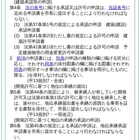
(建築承認等の申請)
第4条
次の各号
に掲げる承認又は許可の申請は、
当該各号
に
定める申請書を市長に提出することにより行わなければな
らない。
(1)
法第37条第1号の規定による承認の申請 建築
(建設)
承認申請書
(2)
法第41条第2項ただし書の規定による許可の申請 建
築許可申請書
(3)
法第42条第1項ただし書の規定による許可の申請 予
定建築物等の用途変更許可申請書
2
前項
の申請書には、
別表
の申請の種類の欄に掲げる区分に
応じ、それぞれ
同表
の添付図書の欄に掲げる図書
(それぞれ
同表
の明示すべき事項の欄に掲げる事項を明示したものに
限る。)
を添付しなければならない。
(平13規則7・全改)
(開発許可に基づく地位の承継の届出)
第5条
法第44条の規定により、被承継人が有していた開発
許可又は法第43条第1項の許可に基づく地位を継承した者
は、速やかに、地位承継届出書を承継の原因たる事実を証
する書類を添付して、市長に提出しなければならない。
(平13規則7・一部改正)
(開発許可に基づく地位の承継の承認の申請)
第6条
法第45条の規定による承認の申請は、地位承継承認
申請書を市長に提出することにより行わなければならな
い。