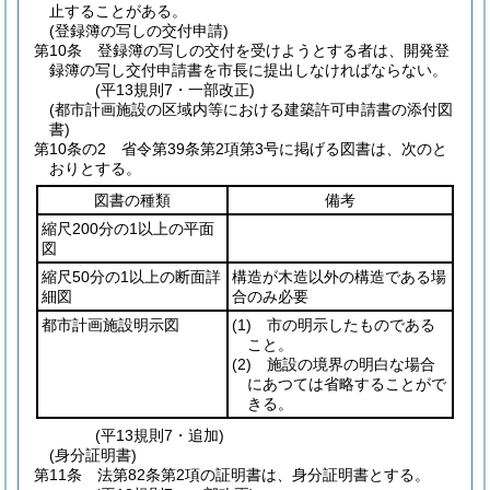
止することがある。
(登録簿の写しの交付申請)
第10条
登録簿の写しの交付を受けようとする者は、開発登
録簿の写し交付申請書を市長に提出しなければならない。
(平13規則7・一部改正)
(都市計画施設の区域内等における建築許可申請書の添付図
書)
第10条の2
省令第39条第2項第3号に掲げる図書は、次のと
おりとする。
図書の種類
備考
縮尺200分の1以上の平面
図
縮尺50分の1以上の断面詳
構造が木造以外の構造である場
細図
合のみ必要
都市計画施設明示図
(1)
市の明示したものである
こと。
(2)
施設の境界の明白な場合
にあつては省略することがで
きる。
(平13規則7・追加)
(身分証明書)
第11条
法第82条第2項の証明書は、身分証明書とする。