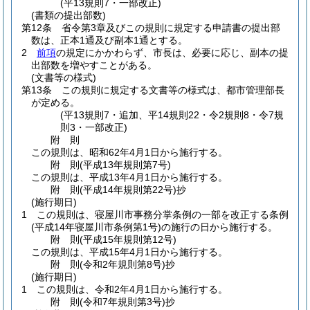
(平13規則7・一部改正)
(書類の提出部数)
第12条
省令第3章及びこの規則に規定する申請書の提出部
数は、正本1通及び副本1通とする。
2
前項
の規定にかかわらず、市長は、必要に応じ、副本の提
出部数を増やすことがある。
(文書等の様式)
第13条
この規則に規定する文書等の様式は、都市管理部長
が定める。
(平13規則7・追加、平14規則22・令2規則8・令7規
則3・一部改正)
附
則
この規則は、昭和62年4月1日から施行する。
附
則
(平成13年
規則第7号)
この規則は、平成13年4月1日から施行する。
附
則
(平成14年
規則第22号)
抄
(施行期日)
1
この規則は、寝屋川市事務分掌条例の一部を改正する条例
(平成14年寝屋川市条例第1号)
の施行の日から施行する。
附
則
(平成15年
規則第12号)
この規則は、平成15年4月1日から施行する。
附
則
(令和2年
規則第8号)
抄
(施行期日)
1
この規則は、令和2年4月1日から施行する。
附
則
(令和7年
規則第3号)
抄