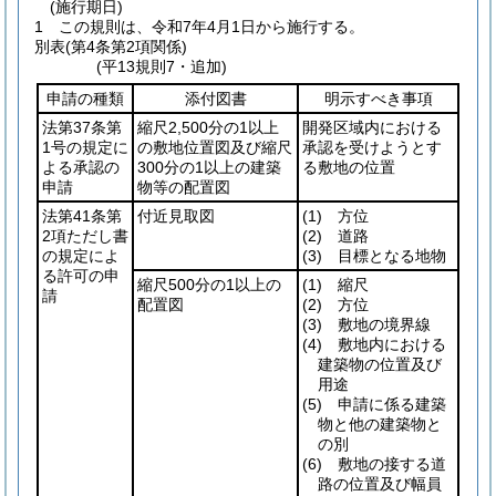
(施行期日)
1
この規則は、令和7年4月1日から施行する。
別表
(第4条第2項関係)
(平13規則7・追加)
申請の種類
添付図書
明示すべき事項
法第37条第
縮尺2,500分の1以上
開発区域内における
1号の規定に
の敷地位置図及び縮尺
承認を受けようとす
よる承認の
300分の1以上の建築
る敷地の位置
申請
物等の配置図
法第41条第
付近見取図
(1)
方位
2項ただし書
(2)
道路
の規定によ
(3)
目標となる地物
る許可の申
縮尺500分の1以上の
(1)
縮尺
請
配置図
(2)
方位
(3)
敷地の境界線
(4)
敷地内における
建築物の位置及び
用途
(5)
申請に係る建築
物と他の建築物と
の別
(6)
敷地の接する道
路の位置及び幅員