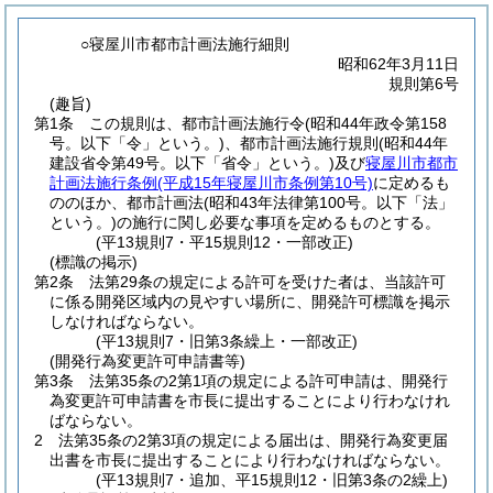
○寝屋川市都市計画法施行細則
昭和62年3月11日
規則第6号
(趣旨)
第1条
この規則は、都市計画法施行令
(昭和44年政令第158
号。以下「令」という。)
、都市計画法施行規則
(昭和44年
建設省令第49号。以下「省令」という。)
及び
寝屋川市都市
計画法施行条例
(平成15年寝屋川市条例第10号)
に定めるも
ののほか、都市計画法
(昭和43年法律第100号。以下「法」
という。)
の施行に関し必要な事項を定めるものとする。
(平13規則7・平15規則12・一部改正)
(標識の掲示)
第2条
法第29条の規定による許可を受けた者は、当該許可
に係る開発区域内の見やすい場所に、開発許可標識を掲示
しなければならない。
(平13規則7・旧第3条繰上・一部改正)
(開発行為変更許可申請書等)
第3条
法第35条の2第1項の規定による許可申請は、開発行
為変更許可申請書を市長に提出することにより行わなけれ
ばならない。
2
法第35条の2第3項の規定による届出は、開発行為変更届
出書を市長に提出することにより行わなければならない。
(平13規則7・追加、平15規則12・旧第3条の2繰上)