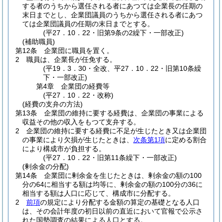
する者のうちから選任される者にあつては企業長の任期の
末日までとし、企業団議員のうちから選任される者にあつ
ては企業団議員の任期の末日までとする。
(平27．10．22・旧第9条の2繰下・一部改正)
(補助職員)
第12条
企業団に職員を置く。
2
職員は、企業長が任免する。
(平19．3．30・全改、平27．10．22・旧第10条繰
下・一部改正)
第4章
企業団の経費等
(平27．10．22・改称)
(経費の支弁の方法)
第13条
企業団の維持に要する経費は、企業団の事業による
収益その他の収入をもつて支弁する。
2
企業団の維持に要する経費に不足が生じたとき又は企業団
の事業により欠損が生じたときは、
次条第1項
に定める割合
により構成市が負担する。
(平27．10．22・旧第11条繰下・一部改正)
(剰余金の分配)
第14条
企業団に剰余金を生じたときは、剰余金の額の100
分の64に相当する額は均等に、剰余金の額の100分の36に
相当する額は人口に応じて、構成市に分配する。
2
前項
の規定により分配する金額の算定の基礎となる人口
は、その会計年度の初日以前の直近において官報で公示さ
れた国勢調査の結果による人口とする。