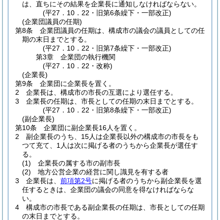
は、直ちにその結果を企業長に通知しなければならない。
(平27．10．22・旧第6条繰下・一部改正)
(企業団議員の任期)
第8条
企業団議員の任期は、構成市の議会の議員としての任
期の末日までとする。
(平27．10．22・旧第7条繰下・一部改正)
第3章
企業団の執行機関
(平27．10．22・改称)
(企業長)
第9条
企業団に企業長を置く。
2
企業長は、構成市の市長の互選により選任する。
3
企業長の任期は、市長としての任期の末日までとする。
(平27．10．22・旧第8条繰下・一部改正)
(副企業長)
第10条
企業団に副企業長16人を置く。
2
副企業長のうち、15人は企業長以外の構成市の市長をも
つて充て、1人は次に掲げる者のうちから企業長が選任す
る。
(1)
企業長の属する市の副市長
(2)
地方公営企業の経営に関し識見を有する者
3
企業長は、
前項第2号
に掲げる者のうちから副企業長を選
任するときは、企業団の議会の同意を得なければならな
い。
4
構成市の市長である副企業長の任期は、市長としての任期
の末日までとする。