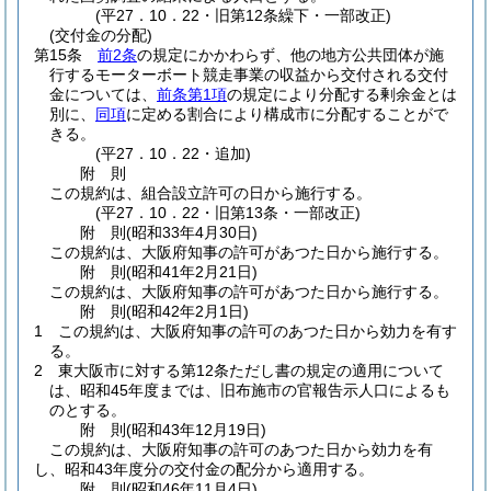
(平27．10．22・旧第12条繰下・一部改正)
(交付金の分配)
第15条
前2条
の規定にかかわらず、他の地方公共団体が施
行するモーターボート競走事業の収益から交付される交付
金については、
前条第1項
の規定により分配する剰余金とは
別に、
同項
に定める割合により構成市に分配することがで
きる。
(平27．10．22・追加)
附
則
この規約は、組合設立許可の日から施行する。
(平27．10．22・旧第13条・一部改正)
附
則
(昭和33年4月30日
)
この規約は、大阪府知事の許可があつた日から施行する。
附
則
(昭和41年2月21日
)
この規約は、大阪府知事の許可があつた日から施行する。
附
則
(昭和42年2月1日
)
1
この規約は、大阪府知事の許可のあつた日から効力を有す
る。
2
東大阪市に対する第12条ただし書の規定の適用について
は、昭和45年度までは、旧布施市の官報告示人口によるも
のとする。
附
則
(昭和43年12月19日
)
この規約は、大阪府知事の許可のあつた日から効力を有
し、昭和43年度分の交付金の配分から適用する。
附
則
(昭和46年11月4日
)