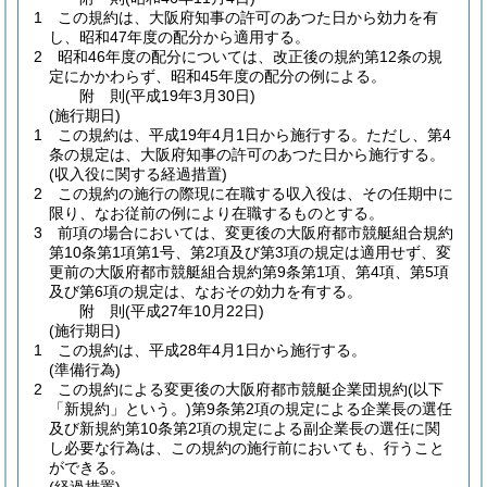
1
この規約は、大阪府知事の許可のあつた日から効力を有
し、昭和47年度の配分から適用する。
2
昭和46年度の配分については、改正後の規約第12条の規
定にかかわらず、昭和45年度の配分の例による。
附
則
(平成19年3月30日
)
(施行期日)
1
この規約は、平成19年4月1日から施行する。
ただし、第4
条の規定は、大阪府知事の許可のあつた日から施行する。
(収入役に関する経過措置)
2
この規約の施行の際現に在職する収入役は、その任期中に
限り、なお従前の例により在職するものとする。
3
前項の場合においては、変更後の大阪府都市競艇組合規約
第10条第1項第1号、第2項及び第3項の規定は適用せず、変
更前の大阪府都市競艇組合規約第9条第1項、第4項、第5項
及び第6項の規定は、なおその効力を有する。
附
則
(平成27年10月22日
)
(施行期日)
1
この規約は、平成28年4月1日から施行する。
(準備行為)
2
この規約による変更後の大阪府都市競艇企業団規約
(以下
「新規約」という。)
第9条第2項の規定による企業長の選任
及び新規約第10条第2項の規定による副企業長の選任に関
し必要な行為は、この規約の施行前においても、行うこと
ができる。