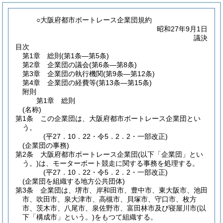
○大阪府都市ボートレース企業団規約
昭和27年9月1日
議決
目次
第1章
総則
(第1条―第5条)
第2章
企業団の議会
(第6条―第8条)
第3章
企業団の執行機関
(第9条―第12条)
第4章
企業団の経費等
(第13条―第15条)
附則
第1章
総則
(名称)
第1条
この企業団は、大阪府都市ボートレース企業団とい
う。
(平27．10．22・令5．2．2・一部改正)
(企業団の事務)
第2条
大阪府都市ボートレース企業団
(以下「企業団」とい
う。)
は、モーターボート競走に関する事務を処理する。
(平27．10．22・令5．2．2・一部改正)
(企業団を組織する地方公共団体)
第3条
企業団は、堺市、岸和田市、豊中市、東大阪市、池田
市、吹田市、泉大津市、高槻市、貝塚市、守口市、枚方
市、茨木市、八尾市、泉佐野市、富田林市及び寝屋川市
(以
下「構成市」という。)
をもつて組織する。