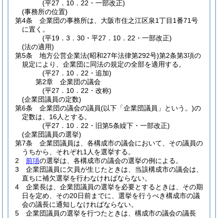
(平27．10．22・一部改正)
(事務所の位置)
第4条
企業団の事務所は、大阪市住之江区泉1丁目1番71号
に置く。
(平19．3．30・平27．10．22・一部改正)
(法の適用)
第5条
地方公営企業法
(昭和27年法律第292号)
第2条第3項の
規定により、企業団に同法の規定の全部を適用する。
(平27．10．22・追加)
第2章
企業団の議会
(平27．10．22・改称)
(企業団議員の定数)
第6条
企業団の議会の議員
(以下「企業団議員」という。)
の
定数は、16人とする。
(平27．10．22・旧第5条繰下・一部改正)
(企業団議員の選挙)
第7条
企業団議員は、各構成市の議会において、その議員の
うちから、それぞれ1人を選挙する。
2
前項
の選挙は、各構成市の議会の選挙の例による。
3
企業団議員に欠員が生じたときは、当該構成市の議会は、
直ちに補欠選挙を行わなければならない。
4
企業長は、企業団議員の選挙を必要とするときは、その期
日を定め、その20日前までに、選挙を行うべき構成市の議
会の議長に通知しなければならない。
5
企業団議員の選挙を行つたときは、構成市の議会の議長