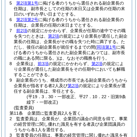
5
第2項第1号
に掲げる者のうちから選任される副企業長の
任期は、副市長としての任期の末日又は企業長の任期の末
日のいずれか早い日までとする。
6
第2項第2号
に掲げる者のうちから選任される副企業長の
任期は、企業長の任期の末日までとする。
7
前2項
の規定にかかわらず、企業長が任期の途中でその職
を失つたときは、
第2項
の規定により企業長が選任した副企
業長の任期は、企業長がその職を失つた時に満了する。
た
だし、後任の副企業長が就任するまでの間
(
同項第1号
に掲
げる者のうちから選任された副企業長にあつては、副市長
の職にある間に限る。)
は、なおその職務を行う。
8
企業長は、
前3項
の規定にかかわらず、
第2項
の規定によ
り企業長が選任した副企業長をその任期中においても解職
することができる。
9
副企業長のうち、構成市の市長である副企業長のうちから
企業長が指名する者2人及び
第2項
の規定により企業長が選
任する副企業長は、常任とする。
(平19．3．30・一部改正、平27．10．22・旧第9条
繰下・一部改正)
(監査委員)
第11条
企業団に監査委員2人を置く。
2
監査委員は、企業長が、企業団の議会の同意を得て、事業
の経営管理に関し優れた識見を有する者及び企業団議員の
うちから各1人を選任する。
3
監査委員の任期は、事業の経営管理に関し優れた識見を有