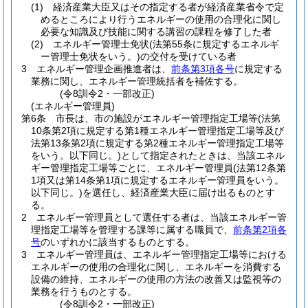
(1)
経済産業大臣又はその指定する者が経済産業省令で定
めるところにより行うエネルギーの使用の合理化に関し
必要な知識及び技能に関する講習の課程を修了した者
(2)
エネルギー管理士免状
(法第55条に規定するエネルギ
ー管理士免状をいう。)
の交付を受けている者
3
エネルギー管理企画推進者は、
前条第3項各号
に規定する
業務に関し、エネルギー管理統括者を補佐する。
(令8訓令2・一部改正)
(エネルギー管理員)
第6条
市長は、市の施設がエネルギー管理指定工場等
(法第
10条第2項に規定する第1種エネルギー管理指定工場等及び
法第13条第2項に規定する第2種エネルギー管理指定工場等
をいう。以下同じ。)
として指定されたときは、当該エネル
ギー管理指定工場等ごとに、エネルギー管理員
(法第12条第
1項又は第14条第1項に規定するエネルギー管理員をいう。
以下同じ。)
を選任し、経済産業大臣に届け出るものとす
る。
2
エネルギー管理員として選任する者は、当該エネルギー管
理指定工場等を管理する課等に属する職員で、
前条第2項各
号
のいずれかに該当するものとする。
3
エネルギー管理員は、エネルギー管理指定工場等における
エネルギーの使用の合理化に関し、エネルギーを消費する
設備の維持、エネルギーの使用の方法の改善又は監視等の
業務を行うものとする。
(令8訓令2・一部改正)