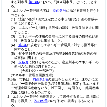
する副市長
(
第13条
において「担当副市長」という。)
とす
る。
3
エネルギー管理統括者は、
次の各号
に掲げる業務を行うも
のとする。
(1)
法第15条第1項の規定による中長期的な計画の作成事
務に関すること。
(2)
エネルギーを消費する設備の新設、改造又は撤去に関
すること。
(3)
エネルギーの使用の合理化に関する設備の維持及び新
設、改造又は撤去に関すること。
(4)
第6条
に規定するエネルギー管理員に対する指導等に
関すること。
(5)
省令第36条の報告書及び法第166条第3項の報告の作
成事務に関すること。
(6)
前各号
に掲げるもののほか、寝屋川市のエネルギーの
使用の合理化に関すること。
(令8訓令2・一部改正)
(エネルギー管理企画推進者)
第5条
市長は、
前条第1項
の届出をしたときは、速やかにエ
ネルギー管理企画推進者
(法第9条第1項に規定するエネルギ
ー管理企画推進者をいう。以下同じ。)
を選任し、経済産業
大臣に届け出るものとする。
2
エネルギー管理企画推進者として選任する者は、環境部に
属する職員で、
次の各号
のいずれかに該当するものとす
る。