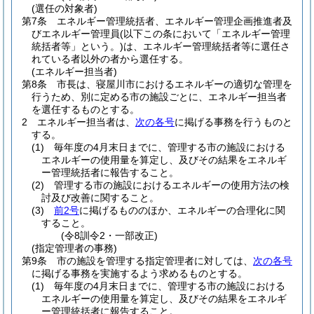
(選任の対象者)
第7条
エネルギー管理統括者、エネルギー管理企画推進者及
びエネルギー管理員
(以下この条において「エネルギー管理
統括者等」という。)
は、エネルギー管理統括者等に選任さ
れている者以外の者から選任する。
(エネルギー担当者)
第8条
市長は、寝屋川市におけるエネルギーの適切な管理を
行うため、別に定める市の施設ごとに、エネルギー担当者
を選任するものとする。
2
エネルギー担当者は、
次の各号
に掲げる事務を行うものと
する。
(1)
毎年度の4月末日までに、管理する市の施設における
エネルギーの使用量を算定し、及びその結果をエネルギ
ー管理統括者に報告すること。
(2)
管理する市の施設におけるエネルギーの使用方法の検
討及び改善に関すること。
(3)
前2号
に掲げるもののほか、エネルギーの合理化に関
すること。
(令8訓令2・一部改正)
(指定管理者の事務)
第9条
市の施設を管理する指定管理者に対しては、
次の各号
に掲げる事務を実施するよう求めるものとする。
(1)
毎年度の4月末日までに、管理する市の施設における
エネルギーの使用量を算定し、及びその結果をエネルギ
ー管理統括者に報告すること。