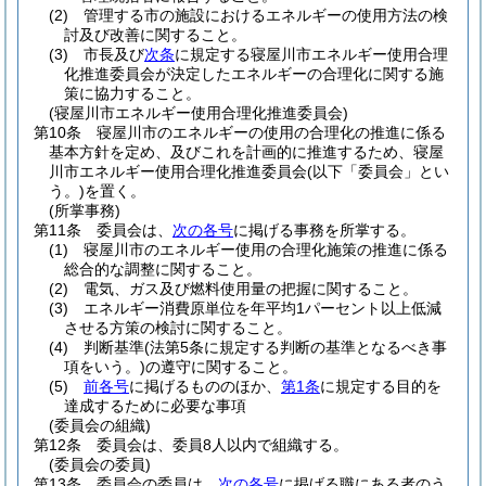
(2)
管理する市の施設におけるエネルギーの使用方法の検
討及び改善に関すること。
(3)
市長及び
次条
に規定する寝屋川市エネルギー使用合理
化推進委員会が決定したエネルギーの合理化に関する施
策に協力すること。
(寝屋川市エネルギー使用合理化推進委員会)
第10条
寝屋川市のエネルギーの使用の合理化の推進に係る
基本方針を定め、及びこれを計画的に推進するため、寝屋
川市エネルギー使用合理化推進委員会
(以下「委員会」とい
う。)
を置く。
(所掌事務)
第11条
委員会は、
次の各号
に掲げる事務を所掌する。
(1)
寝屋川市のエネルギー使用の合理化施策の推進に係る
総合的な調整に関すること。
(2)
電気、ガス及び燃料使用量の把握に関すること。
(3)
エネルギー消費原単位を年平均1パーセント以上低減
させる方策の検討に関すること。
(4)
判断基準
(法第5条に規定する判断の基準となるべき事
項をいう。)
の遵守に関すること。
(5)
前各号
に掲げるもののほか、
第1条
に規定する目的を
達成するために必要な事項
(委員会の組織)
第12条
委員会は、委員8人以内で組織する。
(委員会の委員)
第13条
委員会の委員は、
次の各号
に掲げる職にある者のう