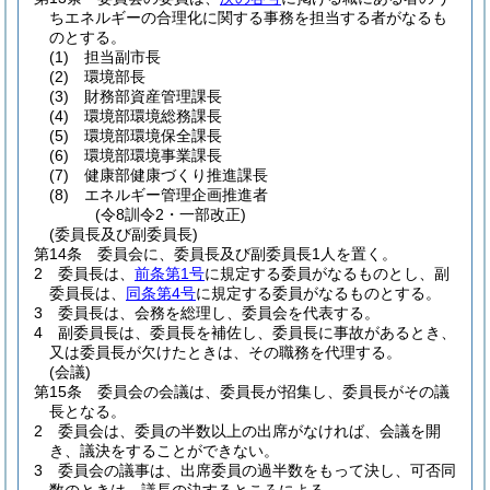
ちエネルギーの合理化に関する事務を担当する者がなるも
のとする。
(1)
担当副市長
(2)
環境部長
(3)
財務部資産管理課長
(4)
環境部環境総務課長
(5)
環境部環境保全課長
(6)
環境部環境事業課長
(7)
健康部健康づくり推進課長
(8)
エネルギー管理企画推進者
(令8訓令2・一部改正)
(委員長及び副委員長)
第14条
委員会に、委員長及び副委員長1人を置く。
2
委員長は、
前条第1号
に規定する委員がなるものとし、副
委員長は、
同条第4号
に規定する委員がなるものとする。
3
委員長は、会務を総理し、委員会を代表する。
4
副委員長は、委員長を補佐し、委員長に事故があるとき、
又は委員長が欠けたときは、その職務を代理する。
(会議)
第15条
委員会の会議は、委員長が招集し、委員長がその議
長となる。
2
委員会は、委員の半数以上の出席がなければ、会議を開
き、議決をすることができない。
3
委員会の議事は、出席委員の過半数をもって決し、可否同