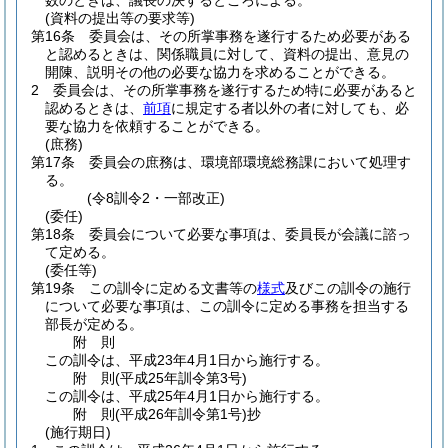
数のときは、議長の決するところによる。
(資料の提出等の要求等)
第16条
委員会は、その所掌事務を遂行するため必要がある
と認めるときは、関係職員に対して、資料の提出、意見の
開陳、説明その他の必要な協力を求めることができる。
2
委員会は、その所掌事務を遂行するため特に必要があると
認めるときは、
前項
に規定する者以外の者に対しても、必
要な協力を依頼することができる。
(庶務)
第17条
委員会の庶務は、環境部環境総務課において処理す
る。
(令8訓令2・一部改正)
(委任)
第18条
委員会について必要な事項は、委員長が会議に諮っ
て定める。
(委任等)
第19条
この訓令に定める文書等の
様式
及びこの訓令の施行
について必要な事項は、この訓令に定める事務を担当する
部長が定める。
附
則
この訓令は、平成23年4月1日から施行する。
附
則
(平成25年
訓令第3号)
この訓令は、平成25年4月1日から施行する。
附
則
(平成26年
訓令第1号)
抄
(施行期日)