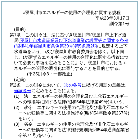
○寝屋川市エネルギーの使用の合理化に関する規程
平成23年3月17日
訓令第1号
(目的)
第1条
この訓令は、法に基づき寝屋川市
(寝屋川市上下水道
局
(
寝屋川市水道事業及び下水道事業の設置等に関する条例
(昭和41年寝屋川市条例第39号)
第5条第2項
に規定する上下
水道局をいう。)
及び寝屋川市教育委員会を除く。以下同
じ。)
が講ずるエネルギーの使用の合理化に関する措置につ
いて必要な事項を定めることにより、寝屋川市におけるエ
ネルギーの管理の適切化に寄与することを目的とする。
(平25訓令3・一部改正)
(定義)
第2条
この訓令において、
次の各号
に掲げる用語の意義は、
当該各号
に定めるところによる。
(1)
法 エネルギーの使用の合理化及び非化石エネルギー
への転換等に関する法律
(昭和54年法律第49号)
をいう。
(2)
政令 エネルギーの使用の合理化及び非化石エネルギ
ーへの転換等に関する法律施行令
(昭和54年政令第267号)
をいう。
(3)
省令 エネルギーの使用の合理化及び非化石エネルギ
ーへの転換等に関する法律施行規則
(昭和54年通商産業省
令第74号)
をいう。