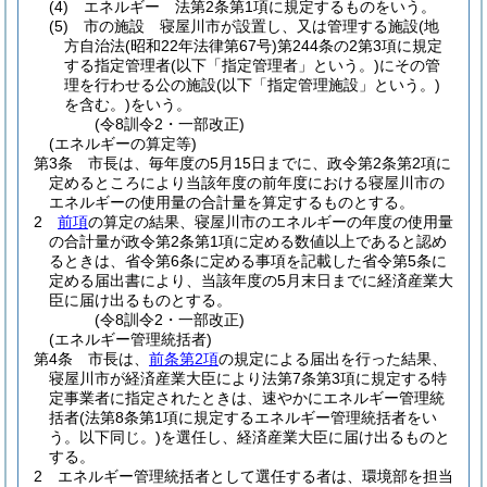
(4)
エネルギー 法第2条第1項に規定するものをいう。
(5)
市の施設 寝屋川市が設置し、又は管理する施設
(地
方自治法
(昭和22年法律第67号)
第244条の2第3項に規定
する指定管理者
(以下「指定管理者」という。)
にその管
理を行わせる公の施設
(以下「指定管理施設」という。)
を含む。)
をいう。
(令8訓令2・一部改正)
(エネルギーの算定等)
第3条
市長は、毎年度の5月15日までに、政令第2条第2項に
定めるところにより当該年度の前年度における寝屋川市の
エネルギーの使用量の合計量を算定するものとする。
2
前項
の算定の結果、寝屋川市のエネルギーの年度の使用量
の合計量が政令第2条第1項に定める数値以上であると認め
るときは、省令第6条に定める事項を記載した省令第5条に
定める届出書により、当該年度の5月末日までに経済産業大
臣に届け出るものとする。
(令8訓令2・一部改正)
(エネルギー管理統括者)
第4条
市長は、
前条第2項
の規定による届出を行った結果、
寝屋川市が経済産業大臣により法第7条第3項に規定する特
定事業者に指定されたときは、速やかにエネルギー管理統
括者
(法第8条第1項に規定するエネルギー管理統括者をい
う。以下同じ。)
を選任し、経済産業大臣に届け出るものと
する。
2
エネルギー管理統括者として選任する者は、環境部を担当