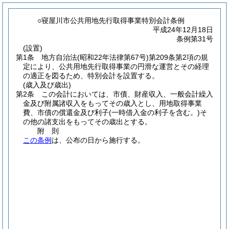
○寝屋川市公共用地先行取得事業特別会計条例
平成24年12月18日
条例第31号
(設置)
第1条
地方自治法
(昭和22年法律第67号)
第209条第2項の規
定により、公共用地先行取得事業の円滑な運営とその経理
の適正を図るため、特別会計を設置する。
(歳入及び歳出)
第2条
この会計においては、市債、財産収入、一般会計繰入
金及び附属諸収入をもってその歳入とし、用地取得事業
費、市債の償還金及び利子
(一時借入金の利子を含む。)
そ
の他の諸支出をもってその歳出とする。
附
則
この条例
は、公布の日から施行する。