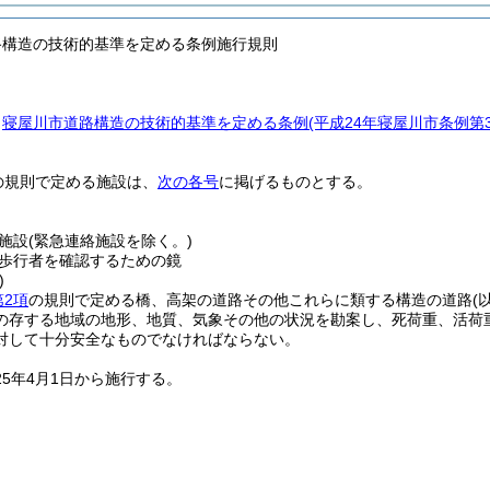
路構造の技術的基準を定める条例施行規則
、
寝屋川市道路構造の技術的基準を定める条例
(平成24年寝屋川市条例第
の規則で定める施設は、
次の各号
に掲げるものとする。
施設
(緊急連絡施設を除く。)
歩行者を確認するための鏡
)
第2項
の規則で定める橋、高架の道路その他これらに類する構造の道路
(
の存する地域の地形、地質、気象その他の状況を勘案し、死荷重、活荷
対して十分安全なものでなければならない。
25年4月1日から施行する。