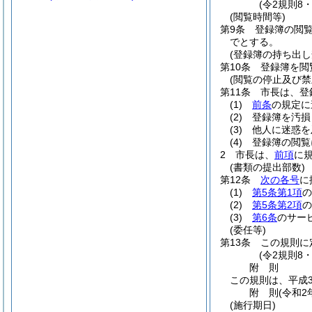
(令2規則8
(閲覧時間等)
第9条
登録簿の閲
でとする。
(登録簿の持ち出し
第10条
登録簿を閲
(閲覧の停止及び禁
第11条
市長は、登
(1)
前条
の規定に
(2)
登録簿を汚損
(3)
他人に迷惑を
(4)
登録簿の閲覧
2
市長は、
前項
に
(書類の提出部数)
第12条
次の各号
に
(1)
第5条第1項
の
(2)
第5条第2項
の
(3)
第6条
のサー
(委任等)
第13条
この規則に
(令2規則8
附
則
この規則は、平成3
附
則
(令和2
(施行期日)