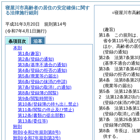
寝屋川市高齢者の居住の安定確保に関す
る法律施行細則
○寝屋川市高
平成31年3月20日 規則第14号
(趣旨)
(令和7年4月1日施行)
第1条
この規則は
省令第115号)
及び
条項目次
沿革
ほか、高齢者の居
本則
(登録の通知)
第1条
(趣旨)
第2条
法第7条第
第2条
(登録の通知)
(基準不適合の通知
第3条
(基準不適合の通知)
第3条
法第7条第
第4条
(登録の拒否の通知)
(登録の拒否の通知
第5条
(廃業等の届出)
第4条
法第8条第
第6条
(登録の抹消の申請)
(廃業等の届出)
第7条
(登録の取消しの通知)
第5条
法第12条
第8条
(登録簿の閲覧)
2
法第12条第2項
第9条
(閲覧時間等)
(登録の抹消の申請
第10条
(登録簿の持ち出し禁止)
第6条
法第13条第
第11条
(閲覧の停止及び禁止)
(登録の取消しの通
第12条
(書類の提出部数)
第7条
法第26条第
第13条
(委任等)
(登録簿の閲覧)
附則
第8条
市長は、法第
附則
(令和2年規則第8号)
供する。
附則
(令和7年規則第3号)