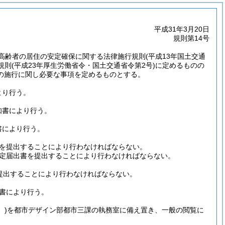
平成31年3月20日
規則第14号
高齢者の居住の安定確保に関する法律施行規則
(平成13年国土交通
規則
(平成23年厚生労働省令・国土交通省令第2号)
に定めるものの
の施行に関し必要な事項を定めるものとする。
より行う。
知書により行う。
書により行う。
書を提出することにより行わなければならない。
決定届出書を提出することにより行わなければならない。
を提出することにより行わなければならない。
知書により行う。
。)
を都市デザイン部都市三課の執務室に備え置き、一般の閲覧に