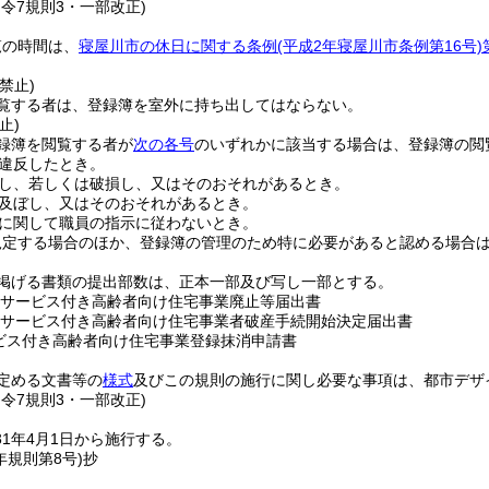
・令7規則3・一部改正)
覧の時間は、
寝屋川市の休日に関する条例
(平成2年寝屋川市条例第16号)
禁止)
覧する者は、登録簿を室外に持ち出してはならない。
止)
録簿を閲覧する者が
次の各号
のいずれかに該当する場合は、登録簿の閲
違反したとき。
し、若しくは破損し、又はそのおそれがあるとき。
及ぼし、又はそのおそれがあるとき。
に関して職員の指示に従わないとき。
規定する場合のほか、登録簿の管理のため特に必要があると認める場合
掲げる書類の提出部数は、正本一部及び写し一部とする。
サービス付き高齢者向け住宅事業廃止等届出書
サービス付き高齢者向け住宅事業者破産手続開始決定届出書
ビス付き高齢者向け住宅事業登録抹消申請書
定める文書等の
様式
及びこの規則の施行に関し必要な事項は、都市デザ
・令7規則3・一部改正)
1年4月1日から施行する。
年
規則第8号)
抄