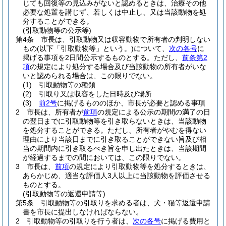
じても回復等の見込みがないと認めるときは、治療その他
必要な処置を講じず、若しくは中止し、又は当該動物を処
分することができる。
(引取動物等の公示等)
第4条
市長は、引取動物又は収容動物で所有者の判明しない
もの
(以下「引取動物等」という。)
について、
次の各号
に
掲げる事項を2日間公示するものとする。
ただし、
前条第2
項
の規定により処分する場合及び当該動物の所有者がいな
いと認められる場合は、この限りでない。
(1)
引取動物等の種類
(2)
引取り又は収容をした日時及び場所
(3)
前2号
に掲げるもののほか、市長が必要と認める事項
2
市長は、所有者が
前項
の規定による公示の期間の満了の日
の翌日までに引取動物等を引き取らないときは、当該動物
を処分することができる。
ただし、所有者がやむを得ない
理由により当該日までに引き取ることができない旨及び相
当の期間内に引き取るべき旨を申し出たときは、当該期間
が経過するまでの間においては、この限りでない。
3
市長は、
前項
の規定により引取動物等を処分するときは、
あらかじめ、適当な評価人3人以上に当該動物を評価させる
ものとする。
(引取動物等の返還申請等)
第5条
引取動物等の引取りを求める者は、犬・猫等返還申請
書を市長に提出しなければならない。
2
引取動物等の引取りを行う者は、
次の各号
に掲げる費用と