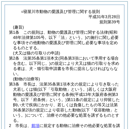
○寝屋川市動物の愛護及び管理に関する規則
平成31年3月28日
規則第39号
(趣旨)
第1条
この規則は、動物の愛護及び管理に関する法律
(昭和
48年法律第105号。以下「法」という。)
の施行に関し必要
な事項その他動物の愛護及び管理に関し必要な事項を定め
るものとする。
(犬又は猫の引取りの申請)
第2条
法第35条第1項本文
(同条第3項において準用する場合
を含む。以下同じ。)
の規定により犬又は猫の引取りを求め
る者は、犬・猫引取申請書を市長に提出しなければならな
い。
(動物の治療等)
第3条
市長は、法第35条第1項本文の規定により引き取った
犬若しくは猫
(以下「引取動物」という。)
若しくは大阪府
動物の愛護及び管理に関する条例
(平成13年大阪府条例第3
号。以下「府条例」という。)
第11条の規定により抑留した
飼い犬で疾病にかかり、若しくは負傷したもの等又は法第
36条第2項の規定により収容した動物
(以下「収容動物」と
いう。)
について、治療その他必要な処置を講ずるものとす
る。
2
市長は、
前項
に規定する動物に治療その他必要な処置を講