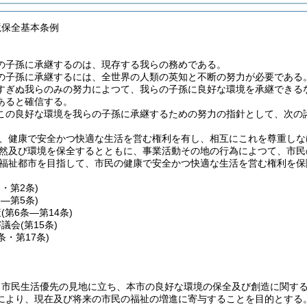
境保全基本条例
の子孫に承継するのは、現存する我らの務めである。
の子孫に承継するには、全世界の人類の英知と不断の努力が必要である
すぎぬ我らのみの努力によつて、我らの子孫に良好な環境を承継できる
あると確信する。
この良好な環境を我らの子孫に承継するための努力の指針として、次の
民は、健康で安全かつ快適な生活を営む権利を有し、相互にこれを尊重し
、自然及び環境を保全するとともに、事業活動その地の行為によつて、市
は、福祉都市を目指して、市民の健康で安全かつ快適な生活を営む権利を
条・第2条)
条―第5条)
策
(第6条―第14条)
審議会
(第15条)
6条・第17条)
、市民生活優先の見地に立ち、本市の良好な環境の保全及び創造に関す
により、現在及び将来の市民の福祉の増進に寄与することを目的とする