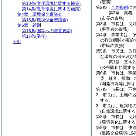
(定義)
第13条
(文化環境に関する施策)
第2条
この条例
に
第14条
(教育環境に関する施策)
第2章
責務
第4章
環境保全審議会
(市長の責務)
第15条
(環境保全審議会)
第3条
市長は、良
第5章
雑則
(事業者の責務)
第16条
(国等への措置要請)
第4条
事業者は、
第17条
(委任)
の行政機関が実施
附則
(市民の責務)
第5条
市民は、良
な環境の保全及び
第3章
基本
(公害防止に関する
第6条
市長は、事
染、騒音、振動、
(開発行為等に関す
第7条
市長は、不
2
市長は、土地の
する。
3
市長は、建築物
(自然環境に関する
第8条
市長は、良
(環境美化に関する
第9条
市長は、快
(道路交通環境に関