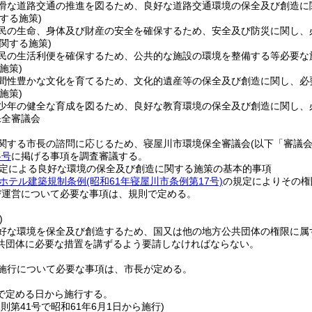
滑な道路交通の推進を図るため、良好な道路交通環境の保全及び創造に
する施策)
民の生命、身体及び財産の安全を確保するため、安全及び防災に関し、
関する施策)
民の生活利便を確保するため、公共的な施設の環境を整備する等必要な
施策)
間性豊かな文化を育てるため、文化的遺産等の保全及び創造に関し、必
施策)
少年の健全な育成を図るため、良好な教育環境の保全及び創造に関し、
保全審議会
関する市長の諮問に応じるため、寝屋川市環境保全審議会
(以下「審議
各号
に掲げる事項を調査審議する。
定による良好な環境の保全及び創造に関する施策の基本的事項
ホテル建築規制条例
(昭和61年寝屋川市条例第17号)
の規定によりその権
び運営について必要な事項は、規則で定める。
)
好な環境を保全及び創造するため、国又は他の地方公共団体の権限に属
共団体に必要な措置を講ずるよう要請しなければならない。
施行について必要な事項は、市長が定める。
で定める日から施行する。
規則第41号で昭和61年6月1日から施行)