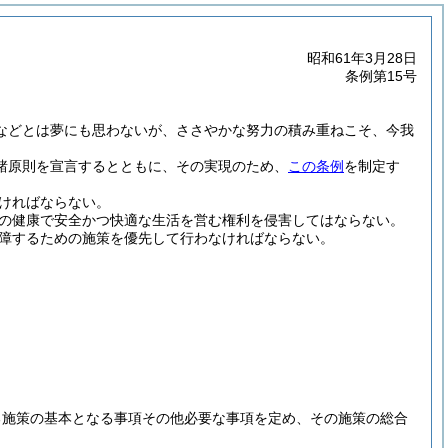
昭和61年3月28日
条例第15号
。
などとは夢にも思わないが、ささやかな努力の積み重ねこそ、今我
諸原則を宣言するとともに、その実現のため、
この条例
を制定す
なければならない。
民の健康で安全かつ快適な生活を営む権利を侵害してはならない。
保障するための施策を優先して行わなければならない。
る施策の基本となる事項その他必要な事項を定め、その施策の総合
。