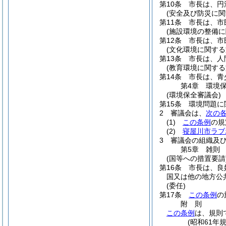
第10条
市長は、円
(安全及び防災に関
第11条
市長は、市
(施設環境の整備に
第12条
市長は、市
(文化環境に関する
第13条
市長は、人
(教育環境に関する
第14条
市長は、青
第4章
環境
(環境保全審議会)
第15条
環境問題に
2
審議会は、
次の
(1)
この条例
の規
(2)
寝屋川市ラブ
3
審議会の組織及
第5章
雑則
(国等への措置要請
第16条
市長は、良
国又は他の地方公
(委任)
第17条
この条例
の
附
則
この条例
は、規則
(昭和61年