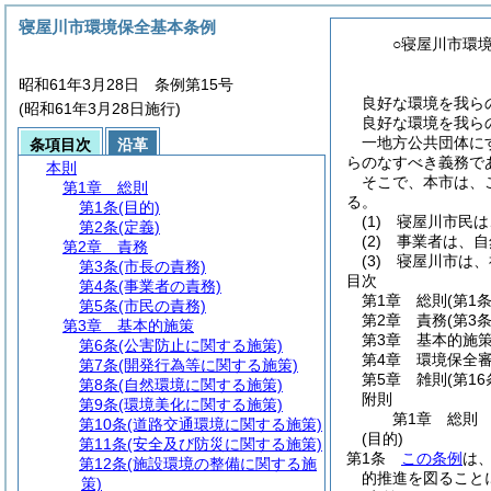
寝屋川市環境保全基本条例
○寝屋川市環
昭和61年3月28日 条例第15号
良好な環境を我ら
(昭和61年3月28日施行)
良好な環境を我ら
一地方公共団体に
条項目次
沿革
らのなすべき義務で
本則
そこで、本市は、
第1章
総則
る。
第1条
(目的)
(1) 寝屋川市
第2条
(定義)
(2) 事業者は
第2章
責務
(3) 寝屋川市
第3条
(市長の責務)
目次
第4条
(事業者の責務)
第1章
総則
(第1
第5条
(市民の責務)
第2章
責務
(第3
第3章
基本的施策
第3章
基本的施
第6条
(公害防止に関する施策)
第4章
環境保全
第7条
(開発行為等に関する施策)
第5章
雑則
(第1
第8条
(自然環境に関する施策)
附則
第9条
(環境美化に関する施策)
第1章
総則
第10条
(道路交通環境に関する施策)
(目的)
第11条
(安全及び防災に関する施策)
第1条
この条例
は
第12条
(施設環境の整備に関する施
的推進を図ること
策)