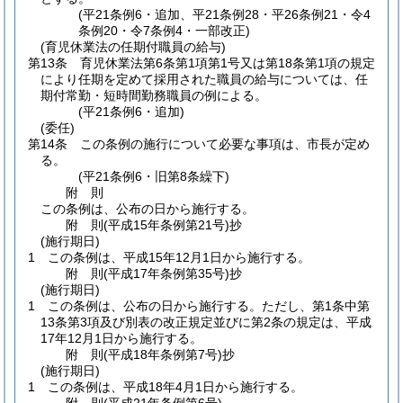
(平21条例6・追加、平21条例28・平26条例21・令4
条例20・令7条例4・一部改正)
(育児休業法の任期付職員の給与)
第13条
育児休業法第6条第1項第1号又は第18条第1項の規定
により任期を定めて採用された職員の給与については、任
期付常勤・短時間勤務職員の例による。
(平21条例6・追加)
(委任)
第14条
この条例の施行について必要な事項は、市長が定め
る。
(平21条例6・旧第8条繰下)
附
則
この条例は、公布の日から施行する。
附
則
(平成15年
条例第21号)
抄
(施行期日)
1
この条例は、平成15年12月1日から施行する。
附
則
(平成17年
条例第35号)
抄
(施行期日)
1
この条例は、公布の日から施行する。
ただし、第1条中第
13条第3項及び別表の改正規定並びに第2条の規定は、平成
17年12月1日から施行する。
附
則
(平成18年
条例第7号)
抄
(施行期日)
1
この条例は、平成18年4月1日から施行する。