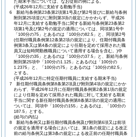
た期末手当については、なお従前の例による。
(平成26年12月に支給する勤勉手当)
6
新給与条例第23条第2項第1号及び第2号並びに新給与条例
附則第25項並びに附則第3項の規定にかかわらず、平成26
年12月に支給する勤勉手当に関する新給与条例第23条第2
項第1号及び第2号の規定の適用については、同項第1号中
「100分の75」とあるのは「100分の82.5」と、同項第2号
(任期付職員条例第12条第2項の規定により、任期付職員条
例第3条又は第4条の規定により任期を定めて採用された職
員又は短時間勤務職員について適用する場合を含む。)
中
「100分の35」とあるのは「100分の37.5」と、新給与条例
附則第25項中「100分の1.125」とあるのは「100分の
1.2375」と、「100分の75」とあるのは「100分の82.5」
とする。
(平成26年12月に特定任期付職員に支給する期末手当)
7
新任期付職員条例第8条第2項及び附則第4項の規定にかか
わらず、平成26年12月に任期付職員条例第2条第1項の規定
により任期を定めて採用された職員に対して支給する期末
手当に関する新任期付職員条例第8条第2項の規定の適用に
ついては、同項中「100分の155」とあるのは、「100分の
187.5」とする。
(給与の内払)
8
新給与条例又は新任期付職員条例及び附則第6項又は前項
の規定を適用する場合においては、第1条の規定による改正
前の給与条例又は第3条の規定による改正前の任期付職員条