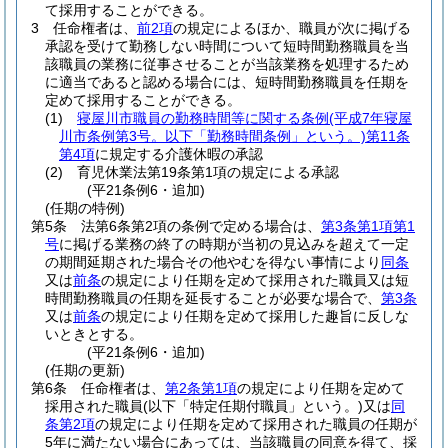
て採用することができる。
3
任命権者は、
前2項
の規定によるほか、職員が次に掲げる
承認を受けて勤務しない時間について短時間勤務職員を当
該職員の業務に従事させることが当該業務を処理するため
に適当であると認める場合には、短時間勤務職員を任期を
定めて採用することができる。
(1)
寝屋川市職員の勤務時間等に関する条例
(平成7年寝屋
川市条例第3号。以下「勤務時間条例」という。)
第11条
第4項
に規定する介護休暇の承認
(2)
育児休業法第19条第1項の規定による承認
(平21条例6・追加)
(任期の特例)
第5条
法第6条第2項の条例で定める場合は、
第3条第1項第1
号
に掲げる業務の終了の時期が当初の見込みを超えて一定
の期間延期された場合その他やむを得ない事情により
同条
又は
前条
の規定により任期を定めて採用された職員又は短
時間勤務職員の任期を延長することが必要な場合で、
第3条
又は
前条
の規定により任期を定めて採用した趣旨に反しな
いときとする。
(平21条例6・追加)
(任期の更新)
第6条
任命権者は、
第2条第1項
の規定により任期を定めて
採用された職員
(以下「特定任期付職員」という。)
又は
同
条第2項
の規定により任期を定めて採用された職員の任期が
5年に満たない場合にあっては、当該職員の同意を得て、採