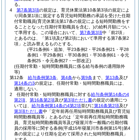
る。
4
第7条第3項
の規定は、育児休業法第10条第3項の規定によ
り同条第1項に規定する育児短時間勤務の承認を受けた任期
付常勤職員
(育児休業法第17条の規定による短時間勤務をす
ることとなった任期付常勤職員を含む。)
の給料月額につい
て準用する。
この場合において、
第7条第3項
中「前2項」
とあるのは、「第1項及び第2項において準用する第7条第2
項」と読み替えるものとする。
(平21条例6・追加、平23条例2・平26条例21・平28
条例1・平29条例1・平30条例1・平30条例61・令元
条例25・令元条例27・一部改正)
(任期付常勤・短時間勤務職員に係る給与条例の適用除外
等)
第12条
給与条例第3条
、
第4条
から
第9条
まで、
第13条
及び
第14条の3
の規定は、任期付常勤・短時間勤務職員には、
適用しない。
2
任期付常勤・短時間勤務職員に対する
給与条例第14条の4
第2項
、
第16条第2項
及び
第3項ただし書
の規定の適用につ
いては、
給与条例第14条の4第2項
並びに
第16条第2項
及び
第3項ただし書
中「定年前再任用短時間勤務職員及び育児短
時間勤務職員等」とあるのは「定年前再任用短時間勤務職
員、育児短時間勤務職員等及び寝屋川市一般職の任期付職
員の採用等に関する条例
(平成15年寝屋川市条例第15号)
第4
条の規定により任期を定めて採用された短時間勤務職員」
とする。