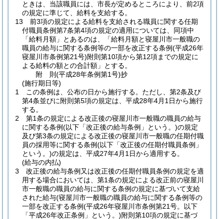
ときは、当該職員には、市長が定めるところにより、前2項
の規定に準じて、給料を支給する。
13
前3項の規定による給料を支給される職員に関する任期
付職員条例第7条第4項の規定の適用については、同項中
「給料月額」とあるのは、「給料月額と寝屋川市一般職の
職員の給与に関する条例等の一部を改正する条例
(平成26年
寝屋川市条例第21号)
附則第10項から第12項までの規定に
よる給料の額との合計額」とする。
附
則
(平成28年
条例第1号)
抄
(施行期日等)
1
この条例は、公布の日から施行する。
ただし、第2条及び
第4条並びに附則第5項の規定は、平成28年4月1日から施行
する。
2
第1条の規定による改正後の寝屋川市一般職の職員の給与
に関する条例
(以下「改正後の給与条例」という。)
の規定
及び第3条の規定による改正後の寝屋川市一般職の任期付職
員の採用等に関する条例
(以下「改正後の任期付職員条例」
という。)
の規定は、平成27年4月1日から適用する。
(給与の内払)
3
改正後の給与条例又は改正後の任期付職員条例の規定を適
用する場合においては、第1条の規定による改正前の寝屋川
市一般職の職員の給与に関する条例の規定に基づいて支給
された給与
(寝屋川市一般職の職員の給与に関する条例等の
一部を改正する条例
(平成26年寝屋川市条例第21号。以下
「平成26年改正条例」という。)
附則第10項の規定に基づ