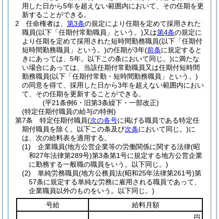
用した日から5年を超えない範囲内において、その任期を更
新することができる。
2
任命権者は、
第3条
の規定により任期を定めて採用された
職員
(以下「任期付常勤職員」という。)
又は
第4条
の規定に
より任期を定めて採用された短時間勤務職員
(以下「任期付
短時間勤務職員」という。)
の任期が3年
(
前条
に規定すると
きにあっては、5年。以下この条において同じ。)
に満たな
い場合にあっては、当該任期付常勤職員又は任期付短時間
勤務職員
(以下「任期付常勤・短時間勤務職員」という。)
の同意を得て、採用した日から3年を超えない範囲内におい
て、その任期を更新することができる。
(平21条例6・旧第3条繰下・一部改正)
(特定任期付職員の給与の特例)
第7条
特定任期付職員
(
次の各号
に掲げる職員である特定任
期付職員を除く。以下この条及び
次条
において同じ。)
に
は、次の給料表を適用する。
(1)
企業職員
(地方公営企業等の労働関係に関する法律
(昭
和27年法律第289号)
第3条第1号に規定する地方公営企業
に勤務する一般職の職員をいう。以下同じ。)
(2)
単純労務職員
(地方公務員法
(昭和25年法律第261号)
第
57条に規定する単純な労務に雇用される職員であって、
企業職員以外のものをいう。以下同じ。)
号給
給料月額
円