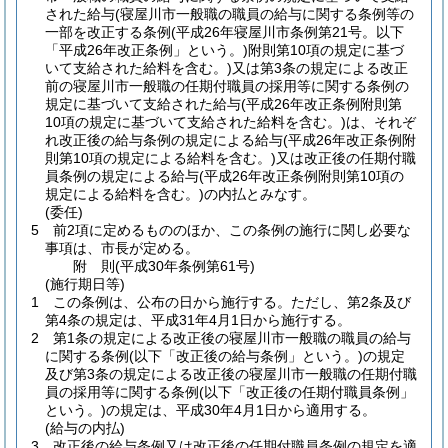
された給与
(寝屋川市一般職の職員の給与に関する条例等の
一部を改正する条例
(平成26年寝屋川市条例第21号。以下
「平成26年改正条例」という。)
附則第10項の規定に基づ
いて支給された給料を含む。)
又は第3条の規定による改正
前の寝屋川市一般職の任期付職員の採用等に関する条例の
規定に基づいて支給された給与
(平成26年改正条例附則第
10項の規定に基づいて支給された給料を含む。)
は、それぞ
れ改正後の給与条例の規定による給与
(平成26年改正条例附
則第10項の規定による給料を含む。)
又は改正後の任期付職
員条例の規定による給与
(平成26年改正条例附則第10項の
規定による給料を含む。)
の内払とみなす。
(委任)
5
前2項に定めるもののほか、この条例の施行に関し必要な
事項は、市長が定める。
附
則
(平成30年
条例第61号)
(施行期日等)
1
この条例は、公布の日から施行する。
ただし、第2条及び
第4条の規定は、平成31年4月1日から施行する。
2
第1条の規定による改正後の寝屋川市一般職の職員の給与
に関する条例
(以下「改正後の給与条例」という。)
の規定
及び第3条の規定による改正後の寝屋川市一般職の任期付職
員の採用等に関する条例
(以下「改正後の任期付職員条例」
という。)
の規定は、平成30年4月1日から適用する。
(給与の内払)
3
改正後の給与条例又は改正後の任期付職員条例の規定を適