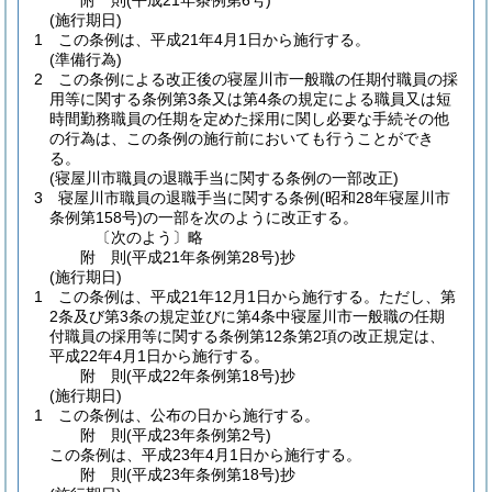
附
則
(平成21年
条例第6号)
(施行期日)
1
この条例は、平成21年4月1日から施行する。
(準備行為)
2
この条例による改正後の寝屋川市一般職の任期付職員の採
用等に関する条例第3条又は第4条の規定による職員又は短
時間勤務職員の任期を定めた採用に関し必要な手続その他
の行為は、この条例の施行前においても行うことができ
る。
(寝屋川市職員の退職手当に関する条例の一部改正)
3
寝屋川市職員の退職手当に関する条例
(昭和28年寝屋川市
条例第158号)
の一部を次のように改正する。
〔次のよう〕略
附
則
(平成21年
条例第28号)
抄
(施行期日)
1
この条例は、平成21年12月1日から施行する。
ただし、第
2条及び第3条の規定並びに第4条中寝屋川市一般職の任期
付職員の採用等に関する条例第12条第2項の改正規定は、
平成22年4月1日から施行する。
附
則
(平成22年
条例第18号)
抄
(施行期日)
1
この条例は、公布の日から施行する。
附
則
(平成23年
条例第2号)
この条例は、平成23年4月1日から施行する。
附
則
(平成23年
条例第18号)
抄