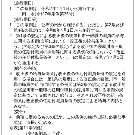
(施行期日)
1
この条例は、令和7年4月1日から施行する。
附
則
(令和7年
条例第35号)
(施行期日等)
1
この条例は、公布の日から施行する。
ただし、第2条及び
第4条の規定は、令和8年4月1日から施行する。
2
第1条の規定による改正後の寝屋川市一般職の職員の給与
に関する条例
(次項において「改正後の給与条例」とい
う。)
の規定及び第3条の規定による改正後の寝屋川市一般
職の任期付職員の採用等に関する条例
(次項において「改正
後の任期付職員条例」という。)
の規定は、令和7年4月1日
から適用する。
(給与の内払)
3
改正後の給与条例又は改正後の任期付職員条例の規定を適
用する場合には、第1条の規定による改正前の寝屋川市一般
職の職員の給与に関する条例又は第3条の規定による改正前
の寝屋川市一般職の任期付職員の採用等に関する条例の規
定に基づいて支給された給与は、それぞれ改正後の給与条
例又は改正後の任期付職員条例の規定による給与の内払と
みなす。
(委任)
4
前項に定めるもののほか、この条例の施行に関し必要な事
項は、市長が定める。
別表
(第11条関係)
(令7条例35・全改)