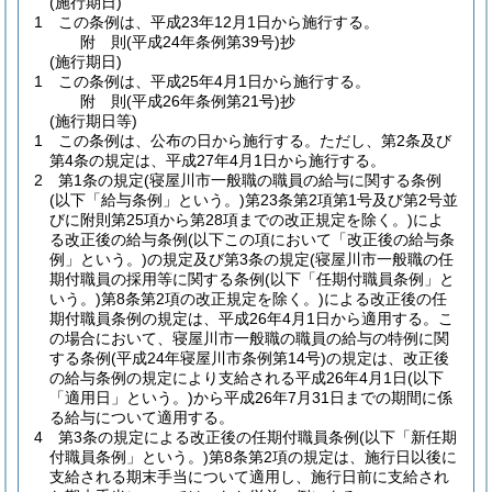
(施行期日)
1
この条例は、平成23年12月1日から施行する。
附
則
(平成24年
条例第39号)
抄
(施行期日)
1
この条例は、平成25年4月1日から施行する。
附
則
(平成26年
条例第21号)
抄
(施行期日等)
1
この条例は、公布の日から施行する。
ただし、第2条及び
第4条の規定は、平成27年4月1日から施行する。
2
第1条の規定
(寝屋川市一般職の職員の給与に関する条例
(以下「給与条例」という。)
第23条第2項第1号及び第2号並
びに附則第25項から第28項までの改正規定を除く。)
によ
る改正後の給与条例
(以下この項において「改正後の給与条
例」という。)
の規定及び第3条の規定
(寝屋川市一般職の任
期付職員の採用等に関する条例
(以下「任期付職員条例」と
いう。)
第8条第2項の改正規定を除く。)
による改正後の任
期付職員条例の規定は、平成26年4月1日から適用する。
こ
の場合において、寝屋川市一般職の職員の給与の特例に関
する条例
(平成24年寝屋川市条例第14号)
の規定は、改正後
の給与条例の規定により支給される平成26年4月1日
(以下
「適用日」という。)
から平成26年7月31日までの期間に係
る給与について適用する。
4
第3条の規定による改正後の任期付職員条例
(以下「新任期
付職員条例」という。)
第8条第2項の規定は、施行日以後に
支給される期末手当について適用し、施行日前に支給され