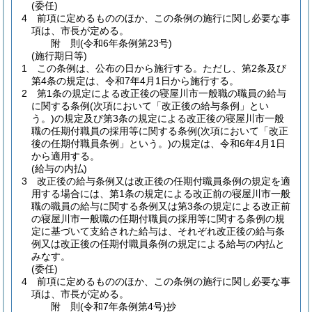
(委任)
4
前項に定めるもののほか、この条例の施行に関し必要な事
項は、市長が定める。
附
則
(令和6年
条例第23号)
(施行期日等)
1
この条例は、公布の日から施行する。
ただし、第2条及び
第4条の規定は、令和7年4月1日から施行する。
2
第1条の規定による改正後の寝屋川市一般職の職員の給与
に関する条例
(次項において「改正後の給与条例」とい
う。)
の規定及び第3条の規定による改正後の寝屋川市一般
職の任期付職員の採用等に関する条例
(次項において「改正
後の任期付職員条例」という。)
の規定は、令和6年4月1日
から適用する。
(給与の内払)
3
改正後の給与条例又は改正後の任期付職員条例の規定を適
用する場合には、第1条の規定による改正前の寝屋川市一般
職の職員の給与に関する条例又は第3条の規定による改正前
の寝屋川市一般職の任期付職員の採用等に関する条例の規
定に基づいて支給された給与は、それぞれ改正後の給与条
例又は改正後の任期付職員条例の規定による給与の内払と
みなす。
(委任)
4
前項に定めるもののほか、この条例の施行に関し必要な事
項は、市長が定める。
附
則
(令和7年
条例第4号)
抄