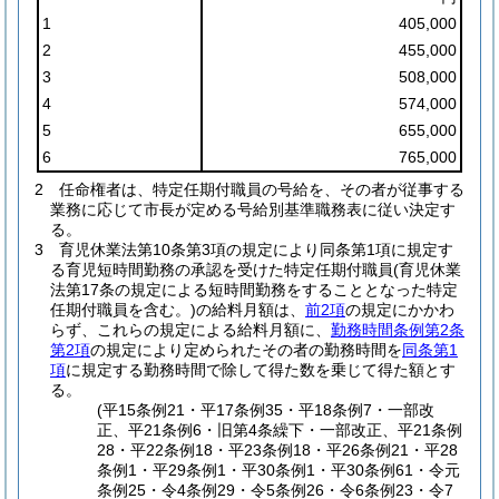
1
405,000
2
455,000
3
508,000
4
574,000
5
655,000
6
765,000
2
任命権者は、特定任期付職員の号給を、その者が従事する
業務に応じて市長が定める号給別基準職務表に従い決定す
る。
3
育児休業法第10条第3項の規定により同条第1項に規定す
る育児短時間勤務の承認を受けた特定任期付職員
(育児休業
法第17条の規定による短時間勤務をすることとなった特定
任期付職員を含む。)
の給料月額は、
前2項
の規定にかかわ
らず、これらの規定による給料月額に、
勤務時間条例第2条
第2項
の規定により定められたその者の勤務時間を
同条第1
項
に規定する勤務時間で除して得た数を乗じて得た額とす
る。
(平15条例21・平17条例35・平18条例7・一部改
正、平21条例6・旧第4条繰下・一部改正、平21条例
28・平22条例18・平23条例18・平26条例21・平28
条例1・平29条例1・平30条例1・平30条例61・令元
条例25・令4条例29・令5条例26・令6条例23・令7