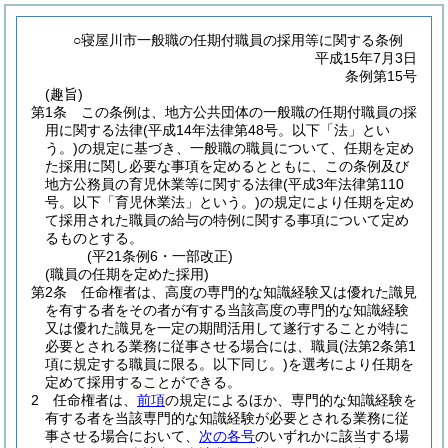
○寝屋川市一般職の任期付職員の採用等に関する条例
平成15年7月3日
条例第15号
(趣旨)
第1条
この条例は、地方公共団体の一般職の任期付職員の採
用に関する法律
(平成14年法律第48号。以下「法」とい
う。)
の規定に基づき、一般職の職員について、任期を定め
た採用に関し必要な事項を定めるとともに、この条例及び
地方公務員の育児休業等に関する法律
(平成3年法律第110
号。以下「育児休業法」という。)
の規定により任期を定め
て採用された職員の給与の特例に関する事項について定め
るものとする。
(平21条例6・一部改正)
(職員の任期を定めた採用)
第2条
任命権者は、高度の専門的な知識経験又は優れた識見
を有する者をその者が有する当該高度の専門的な知識経験
又は優れた識見を一定の期間活用して遂行することが特に
必要とされる業務に従事させる場合には、職員
(法第2条第1
項に規定する職員に限る。以下同じ。)
を選考により任期を
定めて採用することができる。
2
任命権者は、
前項
の規定によるほか、専門的な知識経験を
有する者を当該専門的な知識経験が必要とされる業務に従
事させる場合において、
次の各号
のいずれかに該当する場