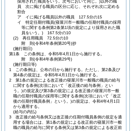
採用された職員をいう。次号において同じ。)
以外の職
員 次に掲げる職員の区分に応じ、それぞれ次に定める
割合
ア
イに掲げる職員以外の職員 127.5分の15
イ
特定任期付職員
(寝屋川市一般職の任期付職員の採用
等に関する条例第2条第1項の規定により採用された職
員をいう。)
167.5分の10
(2)
再任用職員 72.5分の10
附
則
(令和4年
条例第20号)
抄
(施行期日)
第1条
この条例は、令和5年4月1日から施行する。
附
則
(令和4年
条例第29号)
(施行期日等)
1
この条例は、公布の日から施行する。
ただし、第2条及び
第4条の規定は、令和5年4月1日から施行する。
2
第1条の規定による改正後の寝屋川市一般職の職員の給与
に関する条例
(次項において「改正後の給与条例」とい
う。)
の規定及び第3条の規定による改正後の寝屋川市一般
職の任期付職員の採用等に関する条例
(次項において「改正
後の任期付職員条例」という。)
の規定は、令和4年4月1日
から適用する。
(給与の内払)
3
改正後の給与条例又は改正後の任期付職員条例の規定を適
用する場合には、第1条の規定による改正前の寝屋川市一般
職の職員の給与に関する条例又は第3条の規定による改正前