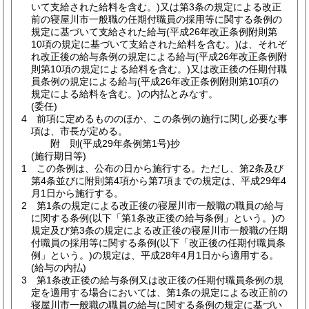
いて支給された給料を含む。)
又は第3条の規定による改正
前の寝屋川市一般職の任期付職員の採用等に関する条例の
規定に基づいて支給された給与
(平成26年改正条例附則第
10項の規定に基づいて支給された給料を含む。)
は、それぞ
れ改正後の給与条例の規定による給与
(平成26年改正条例附
則第10項の規定による給料を含む。)
又は改正後の任期付職
員条例の規定による給与
(平成26年改正条例附則第10項の
規定による給料を含む。)
の内払とみなす。
(委任)
4
前項に定めるもののほか、この条例の施行に関し必要な事
項は、市長が定める。
附
則
(平成29年
条例第1号)
抄
(施行期日等)
1
この条例は、公布の日から施行する。
ただし、第2条及び
第4条並びに附則第4項から第7項までの規定は、平成29年4
月1日から施行する。
2
第1条の規定による改正後の寝屋川市一般職の職員の給与
に関する条例
(以下「第1条改正後の給与条例」という。)
の
規定及び第3条の規定による改正後の寝屋川市一般職の任期
付職員の採用等に関する条例
(以下「改正後の任期付職員条
例」という。)
の規定は、平成28年4月1日から適用する。
(給与の内払)
3
第1条改正後の給与条例又は改正後の任期付職員条例の規
定を適用する場合においては、第1条の規定による改正前の
寝屋川市一般職の職員の給与に関する条例の規定に基づい