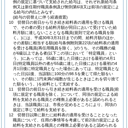
例の規定に基づいて支給された給与は、それぞれ新給与条
例又は新任期付職員条例及び附則第6項又は前項の規定によ
る給与の内払とみなす。
(給与の切替えに伴う経過措置)
10
切替日の前日から引き続き給料表の適用を受ける職員
で、その者の受ける給料月額が同日において受けていた給
料月額に達しないこととなる職員
(規則で定める職員を除
く。)
には、平成30年3月31日までの間、給料月額のほか、
その差額に相当する額
(給与条例附則第22項の給料表の適用
を受ける職員
(再任用職員を除く。)
のうち、その職務の級
が6級以上である者
(以下この項において「特定職員」とい
う。)
にあっては、55歳に達した日後における最初の4月1
日
(特定職員以外の者が55歳に達した日後における最初の4
月1日後に特定職員となった場合にあっては、特定職員とな
った日)
以後、当該額に100分の98.5を乗じて得た額をい
い、その額に1円未満の端数が生じるときはこれを切り捨て
た額をいう。)
を給料として支給する。
11
切替日の前日から引き続き給料表の適用を受ける職員
(前
項に規定する職員を除く。)
について、同項の規定による給
料を支給される職員との権衡上必要があると認められると
きは、当該職員には、市長が定めるところにより、同項の
規定に準じて給料を支給する。
12
切替日以降に新たに給料表の適用を受けることとなった
職員について、任用の事情等を考慮して前2項の規定による
給料を支給される職員との権衡上必要があると認められる