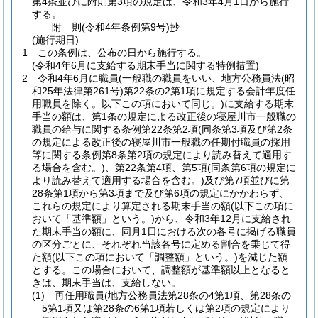
第4条並びに附則第3項の規定は、令和3年4月1日から施行
する。
附
則
(令和4年
条例第9号)
抄
(施行期日)
1
この条例は、公布の日から施行する。
(令和4年6月に支給する期末手当に関する特例措置)
2
令和4年6月に職員
(一般職の職員をいい、地方公務員法
(昭
和25年法律第261号)
第22条の2第1項に規定する会計年度任
用職員を除く。以下この項において同じ。)
に支給する期末
手当の額は、第1条の規定による改正後の寝屋川市一般職の
職員の給与に関する条例第22条第2項
(同条第3項及び第2条
の規定による改正後の寝屋川市一般職の任期付職員の採用
等に関する条例第8条第2項の規定により読み替えて適用す
る場合を含む。)
、第22条第4項、第5項
(同条第6項の規定に
より読み替えて適用する場合を含む。)
及び第7項並びに第
28条第1項から第3項まで及び第6項の規定にかかわらず、
これらの規定により算定される期末手当の額
(以下この項に
おいて「基準額」という。)
から、令和3年12月に支給され
た期末手当の額に、同月1日における次の各号に掲げる職員
の区分ごとに、それぞれ当該各号に定める割合を乗じて得
た額
(以下この項において「調整額」という。)
を減じた額
とする。
この場合において、調整額が基準額以上となると
きは、期末手当は、支給しない。
(1)
再任用職員
(地方公務員法第28条の4第1項、第28条の
5第1項又は第28条の6第1項若しくは第2項の規定により