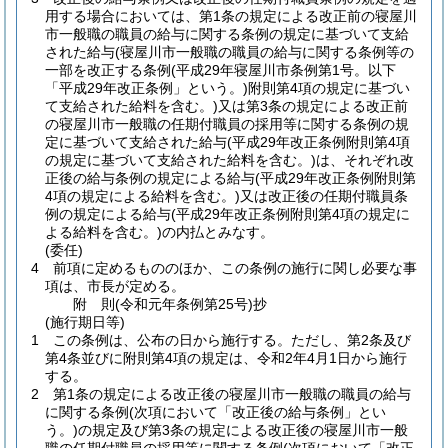
用する場合においては、第1条の規定による改正前の寝屋川
市一般職の職員の給与に関する条例の規定に基づいて支給
された給与
(寝屋川市一般職の職員の給与に関する条例等の
一部を改正する条例
(平成29年寝屋川市条例第1号。以下
「平成29年改正条例」という。)
附則第4項の規定に基づい
て支給された給料を含む。)
又は第3条の規定による改正前
の寝屋川市一般職の任期付職員の採用等に関する条例の規
定に基づいて支給された給与
(平成29年改正条例附則第4項
の規定に基づいて支給された給料を含む。)
は、それぞれ改
正後の給与条例の規定による給与
(平成29年改正条例附則第
4項の規定による給料を含む。)
又は改正後の任期付職員条
例の規定による給与
(平成29年改正条例附則第4項の規定に
よる給料を含む。)
の内払とみなす。
(委任)
4
前項に定めるもののほか、この条例の施行に関し必要な事
項は、市長が定める。
附
則
(令和元年
条例第25号)
抄
(施行期日等)
1
この条例は、公布の日から施行する。
ただし、第2条及び
第4条並びに附則第4項の規定は、令和2年4月1日から施行
する。
2
第1条の規定による改正後の寝屋川市一般職の職員の給与
に関する条例
(次項において「改正後の給与条例」とい
う。)
の規定及び第3条の規定による改正後の寝屋川市一般