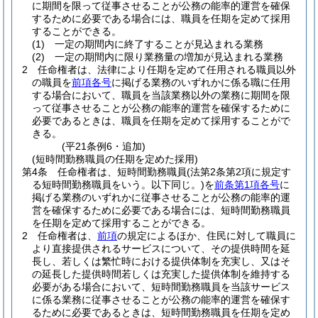
に期間を限って従事させることが公務の能率的運営を確保
するために必要である場合には、職員を任期を定めて採用
することができる。
(1)
一定の期間内に終了することが見込まれる業務
(2)
一定の期間内に限り業務量の増加が見込まれる業務
2
任命権者は、法律により任期を定めて任用される職員以外
の職員を
前項各号
に掲げる業務のいずれかに係る職に任用
する場合において、職員を当該業務以外の業務に期間を限
って従事させることが公務の能率的運営を確保するために
必要であるときは、職員を任期を定めて採用することがで
きる。
(平21条例6・追加)
(短時間勤務職員の任期を定めた採用)
第4条
任命権者は、短時間勤務職員
(法第2条第2項に規定す
る短時間勤務職員をいう。以下同じ。)
を
前条第1項各号
に
掲げる業務のいずれかに従事させることが公務の能率的運
営を確保するために必要である場合には、短時間勤務職員
を任期を定めて採用することができる。
2
任命権者は、
前項
の規定によるほか、住民に対して職員に
より直接提供されるサービスについて、その提供時間を延
長し、若しくは繁忙時における提供体制を充実し、又はそ
の延長した提供時間若しくは充実した提供体制を維持する
必要がある場合において、短時間勤務職員を当該サービス
に係る業務に従事させることが公務の能率的運営を確保す
るために必要であるときは、短時間勤務職員を任期を定め