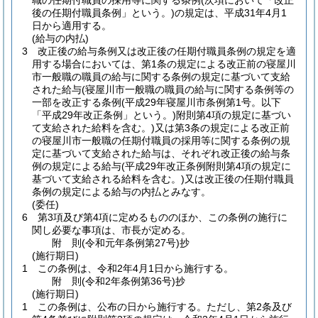
職の任期付職員の採用等に関する条例
(次項において「改正
後の任期付職員条例」という。)
の規定は、平成31年4月1
日から適用する。
(給与の内払)
3
改正後の給与条例又は改正後の任期付職員条例の規定を適
用する場合においては、第1条の規定による改正前の寝屋川
市一般職の職員の給与に関する条例の規定に基づいて支給
された給与
(寝屋川市一般職の職員の給与に関する条例等の
一部を改正する条例
(平成29年寝屋川市条例第1号。以下
「平成29年改正条例」という。)
附則第4項の規定に基づい
て支給された給料を含む。)
又は第3条の規定による改正前
の寝屋川市一般職の任期付職員の採用等に関する条例の規
定に基づいて支給された給与は、それぞれ改正後の給与条
例の規定による給与
(平成29年改正条例附則第4項の規定に
基づいて支給される給料を含む。)
又は改正後の任期付職員
条例の規定による給与の内払とみなす。
(委任)
6
第3項及び第4項に定めるもののほか、この条例の施行に
関し必要な事項は、市長が定める。
附
則
(令和元年
条例第27号)
抄
(施行期日)
1
この条例は、令和2年4月1日から施行する。
附
則
(令和2年
条例第36号)
抄
(施行期日)
1
この条例は、公布の日から施行する。
ただし、第2条及び