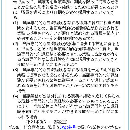
合であって、当該者を当該業務に期間を限って従事させる
ことが公務の能率的運営を確保するために必要であるとき
は、職員を選考により任期を定めて採用することができ
る。
(1)
当該専門的な知識経験を有する職員の育成に相当の期
間を要するため、当該専門的な知識経験が必要とされる
業務に従事させることが適任と認められる職員を部内で
確保することが一定の期間困難である場合
(2)
当該専門的な知識経験が急速に進歩する技術に係るも
のであることその他当該専門的な知識経験の性質上、当
該専門的な知識経験が必要とされる業務に当該者が有す
る当該専門的な知識経験を有効に活用することができる
期間が一定の期間に限られる場合
(3)
当該専門的な知識経験を有する職員を一定の期間他の
業務に従事させる必要があるため、当該専門的な知識経
験が必要とされる業務に従事させることが適任と認めら
れる職員を部内で確保することが一定の期間困難である
場合
(4)
当該業務が公務外における実務の経験を通じて得られ
る最新の専門的な知識経験を必要とするものであること
により、当該業務に当該者が有する当該専門的な知識経
験を有効に活用することができる期間が一定の期間に限
られる場合
(平21条例6・一部改正)
第3条
任命権者は、職員を
次の各号
に掲げる業務のいずれか