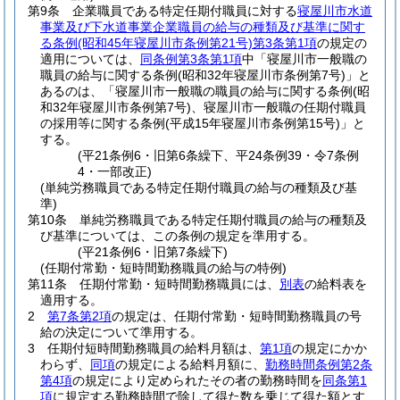
第9条
企業職員である特定任期付職員に対する
寝屋川市水道
事業及び下水道事業企業職員の給与の種類及び基準に関す
る条例
(昭和45年寝屋川市条例第21号)
第3条第1項
の規定の
適用については、
同条例第3条第1項
中「寝屋川市一般職の
職員の給与に関する条例
(昭和32年寝屋川市条例第7号)
」と
あるのは、「寝屋川市一般職の職員の給与に関する条例
(昭
和32年寝屋川市条例第7号)
、寝屋川市一般職の任期付職員
の採用等に関する条例
(平成15年寝屋川市条例第15号)
」と
する。
(平21条例6・旧第6条繰下、平24条例39・令7条例
4・一部改正)
(単純労務職員である特定任期付職員の給与の種類及び基
準)
第10条
単純労務職員である特定任期付職員の給与の種類及
び基準については、この条例の規定を準用する。
(平21条例6・旧第7条繰下)
(任期付常勤・短時間勤務職員の給与の特例)
第11条
任期付常勤・短時間勤務職員には、
別表
の給料表を
適用する。
2
第7条第2項
の規定は、任期付常勤・短時間勤務職員の号
給の決定について準用する。
3
任期付短時間勤務職員の給料月額は、
第1項
の規定にかか
わらず、
同項
の規定による給料月額に、
勤務時間条例第2条
第4項
の規定により定められたその者の勤務時間を
同条第1
項
に規定する勤務時間で除して得た数を乗じて得た額とす