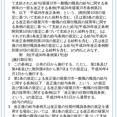
て支給された給与
(寝屋川市一般職の職員の給与に関する条
例等の一部を改正する条例
(平成26年寝屋川市条例第21
号。以下「平成26年改正条例」という。)
附則第10項の規
定に基づいて支給された給料を含む。)
又は第3条の規定に
よる改正前の寝屋川市一般職の任期付職員の採用等に関す
る条例の規定に基づいて支給された給与
(平成26年改正条例
附則第10項の規定に基づいて支給された給料を含む。)
は、
それぞれ第1条改正後の給与条例の規定による給与
(平成26
年改正条例附則第10項の規定による給料を含む。)
又は改正
後の任期付職員条例の規定による給与
(平成26年改正条例附
則第10項の規定による給料を含む。)
の内払とみなす。
附
則
(平成30年
条例第1号)
抄
(施行期日等)
1
この条例は、公布の日から施行する。
ただし、第2条及び
第4条並びに附則第4項から第7項までの規定は、平成30年4
月1日から施行する。
2
第1条の規定による改正後の寝屋川市一般職の職員の給与
に関する条例
(以下「改正後の給与条例」という。)
の規定
及び第3条の規定による改正後の寝屋川市一般職の任期付職
員の採用等に関する条例
(以下「改正後の任期付職員条例」
という。)
の規定は、平成29年4月1日から適用する。
(給与の内払)
3
改正後の給与条例又は改正後の任期付職員条例の規定を適
用する場合においては、第1条の規定による改正前の寝屋川
市一般職の職員の給与に関する条例の規定に基づいて支給