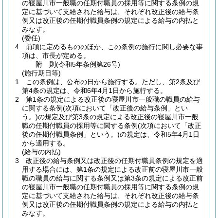
の寝屋川市一般職の任期付職員の採用等に関する条例の規
定に基づいて支給された給与は、それぞれ改正後の給与条
例又は改正後の任期付職員条例の規定による給与の内払と
みなす。
(委任)
4
前項に定めるもののほか、この条例の施行に関し必要な事
項は、市長が定める。
附
則
(令和5年
条例第26号)
(施行期日等)
1
この条例は、公布の日から施行する。
ただし、第2条及び
第4条の規定は、令和6年4月1日から施行する。
2
第1条の規定による改正後の寝屋川市一般職の職員の給与
に関する条例
(次項において「改正後の給与条例」とい
う。)
の規定及び第3条の規定による改正後の寝屋川市一般
職の任期付職員の採用等に関する条例
(次項において「改正
後の任期付職員条例」という。)
の規定は、令和5年4月1日
から適用する。
(給与の内払)
3
改正後の給与条例又は改正後の任期付職員条例の規定を適
用する場合には、第1条の規定による改正前の寝屋川市一般
職の職員の給与に関する条例又は第3条の規定による改正前
の寝屋川市一般職の任期付職員の採用等に関する条例の規
定に基づいて支給された給与は、それぞれ改正後の給与条
例又は改正後の任期付職員条例の規定による給与の内払と
みなす。