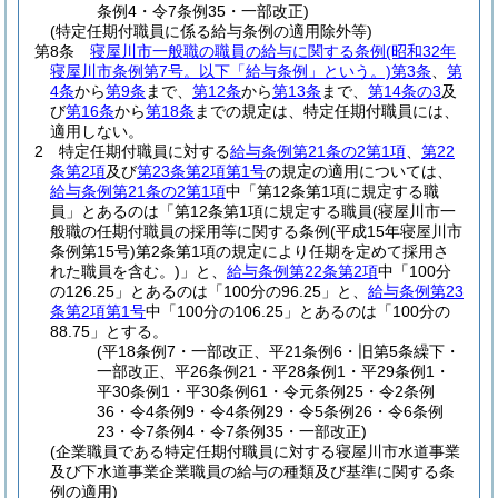
条例4・令7条例35・一部改正)
(特定任期付職員に係る給与条例の適用除外等)
第8条
寝屋川市一般職の職員の給与に関する条例
(昭和32年
寝屋川市条例第7号。以下「給与条例」という。)
第3条
、
第
4条
から
第9条
まで、
第12条
から
第13条
まで、
第14条の3
及
び
第16条
から
第18条
までの規定は、特定任期付職員には、
適用しない。
2
特定任期付職員に対する
給与条例第21条の2第1項
、
第22
条第2項
及び
第23条第2項第1号
の規定の適用については、
給与条例第21条の2第1項
中「第12条第1項に規定する職
員」とあるのは「第12条第1項に規定する職員
(寝屋川市一
般職の任期付職員の採用等に関する条例
(平成15年寝屋川市
条例第15号)
第2条第1項の規定により任期を定めて採用さ
れた職員を含む。)
」と、
給与条例第22条第2項
中「100分
の126.25」とあるのは「100分の96.25」と、
給与条例第23
条第2項第1号
中「100分の106.25」とあるのは「100分の
88.75」とする。
(平18条例7・一部改正、平21条例6・旧第5条繰下・
一部改正、平26条例21・平28条例1・平29条例1・
平30条例1・平30条例61・令元条例25・令2条例
36・令4条例9・令4条例29・令5条例26・令6条例
23・令7条例4・令7条例35・一部改正)
(企業職員である特定任期付職員に対する寝屋川市水道事業
及び下水道事業企業職員の給与の種類及び基準に関する条
例の適用)