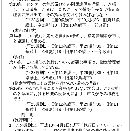
第13条
センターの施設及びその附属設備を汚損し、き損
し、又は滅失した者は、直ちに、その旨を市長又は指定管
理者に届け出て、その指示を受けなければならない。
(平23規則1・旧第9条繰下、平29規則36・旧第11条
繰上、令8規則19・旧第10条繰下・一部改正)
(書面の様式)
第14条
この規則に定める書面の様式は、指定管理者が市長
と協議して定める。
(平23規則1・旧第10条繰下、平29規則36・旧第12
条繰上、令8規則19・旧第11条繰下・一部改正)
(委任)
第15条
この規則の施行について必要な事項は、指定管理者
が市長と協議して定める。
(平23規則1・旧第11条繰下、平29規則36・旧第13
条繰上、令8規則19・旧第12条繰下)
(指定管理者による業務を行わない場合の措置)
第16条
指定管理者による業務を行わない場合は、この規則
の各条項における所要の読替えにより、市長がその職務を
行う。
(平23規則1・旧第12条繰下、平29規則36・旧第14
条繰上、令8規則19・旧第13条繰下)
附
則
(施行期日)
1
この規則は、平成18年4月1日
(以下「施行日」という。)
か
ら施行する。
ただし、指定管理者の指定その他の指定管理