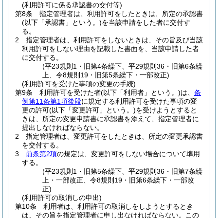
(利用許可に係る承認書の交付等)
第8条
指定管理者は、利用許可をしたときは、所定の承認書
(以下「承認書」という。)
を当該申請をした者に交付す
る。
2
指定管理者は、利用許可をしないときは、その旨及び当該
利用許可をしない理由を記載した書面を、当該申請した者
に交付する。
(平23規則1・旧第4条繰下、平29規則36・旧第6条繰
上、令8規則19・旧第5条繰下・一部改正)
(利用許可を受けた事項の変更の手続)
第9条
利用許可を受けた者
(以下「利用者」という。)
は、
条
例第11条第1項後段
に規定する利用許可を受けた事項の変
更の許可
(以下「変更許可」という。)
を受けようとすると
きは、所定の変更申請書に承認書を添えて、指定管理者に
提出しなければならない。
2
指定管理者は、変更許可をしたときは、所定の変更承認書
を交付する。
3
前条第2項
の規定は、変更許可をしない場合について準用
する。
(平23規則1・旧第5条繰下、平29規則36・旧第7条繰
上・一部改正、令8規則19・旧第6条繰下・一部改
正)
(利用許可の取消しの申出)
第10条
利用者は、利用許可の取消しをしようとするとき
は、その旨を指定管理者に申し出なければならない。
この