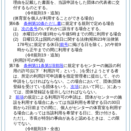
理由を記載した書面を、当該申請をした団体の代表者に交
付するものとする。
(令8規則19・追加)
(体育室を個人が利用することができる場合)
第6条
条例第10条ただし書
に規定する規則で定める場合
は、
次の各号
のいずれかに該当する場合とする。
(1)
水曜日の午後1時から午後5時までの間に利用する場合
(2)
日曜日又は国民の祝日に関する法律
(昭和23年法律第
178号)
に規定する休日
(
前号
に掲げる日を除く。)
の午前9
時から正午までの間に利用する場合
(令8規則19・追加)
(利用許可の申請)
第7条
条例第11条第1項前段
に規定するセンターの施設の利
用の許可
(以下「利用許可」という。)
を受けようとする者
は、所定の利用許可申請書を指定管理者に提出して、その
申請をしなければならない。
この場合において、団体
(団体
登録を受けている団体をいう。
次項
において同じ。)
にあっ
ては、団体登録証を提示しなければならない。
2
前項
の規定による利用許可の申請は、団体がセンターの施
設を利用する場合にあっては当該利用を希望する日の30日
前から2日前までの間に、個人がセンターの体育室を利用す
る場合にあっては当該利用を希望する日に、受け付ける。
ただし、市長が特別の事由があると認めるときは、この限
りでない。
(令8規則19・全改)