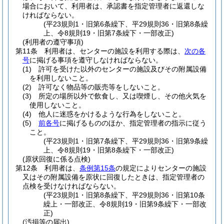
場合において、利用者は、承認書を指定管理者に返還しな
ければならない。
(平23規則1・旧第6条繰下、平29規則36・旧第8条繰
上、令8規則19・旧第7条繰下・一部改正)
(利用者の遵守事項)
第11条
利用者は、センターの施設を利用する際は、
次の各
号
に掲げる事項を遵守しなければならない。
(1)
許可を受けた以外のセンターの施設及びその附属設備
を利用しないこと。
(2)
許可なく物品等の販売等をしないこと。
(3)
所定の場所以外で飲食し、又は喫煙し、その他火気を
使用しないこと。
(4)
他人に迷惑をかけるような行為をしないこと。
(5)
前各号
に掲げるもののほか、指定管理者の指示に従う
こと。
(平23規則1・旧第7条繰下、平29規則36・旧第9条繰
上、令8規則19・旧第8条繰下・一部改正)
(原状回復に係る点検)
第12条
利用者は、
条例第15条
の規定によりセンターの施設
又はその附属設備を原状に回復したときは、指定管理者の
点検を受けなければならない。
(平23規則1・旧第8条繰下、平29規則36・旧第10条
繰上・一部改正、令8規則19・旧第9条繰下・一部改
正)
(汚損等の届出)