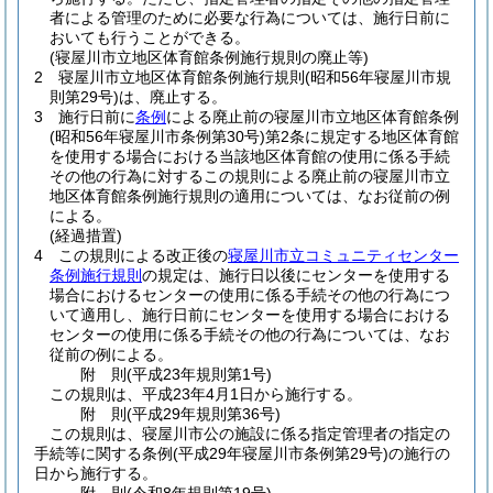
者による管理のために必要な行為については、施行日前に
おいても行うことができる。
(寝屋川市立地区体育館条例施行規則の廃止等)
2
寝屋川市立地区体育館条例施行規則
(昭和56年寝屋川市規
則第29号)
は、廃止する。
3
施行日前に
条例
による廃止前の寝屋川市立地区体育館条例
(昭和56年寝屋川市条例第30号)
第2条に規定する地区体育館
を使用する場合における当該地区体育館の使用に係る手続
その他の行為に対するこの規則による廃止前の寝屋川市立
地区体育館条例施行規則の適用については、なお従前の例
による。
(経過措置)
4
この規則による改正後の
寝屋川市立コミュニティセンター
条例施行規則
の規定は、施行日以後にセンターを使用する
場合におけるセンターの使用に係る手続その他の行為につ
いて適用し、施行日前にセンターを使用する場合における
センターの使用に係る手続その他の行為については、なお
従前の例による。
附
則
(平成23年
規則第1号)
この規則は、平成23年4月1日から施行する。
附
則
(平成29年
規則第36号)
この規則は、寝屋川市公の施設に係る指定管理者の指定の
手続等に関する条例
(平成29年寝屋川市条例第29号)
の施行の
日から施行する。