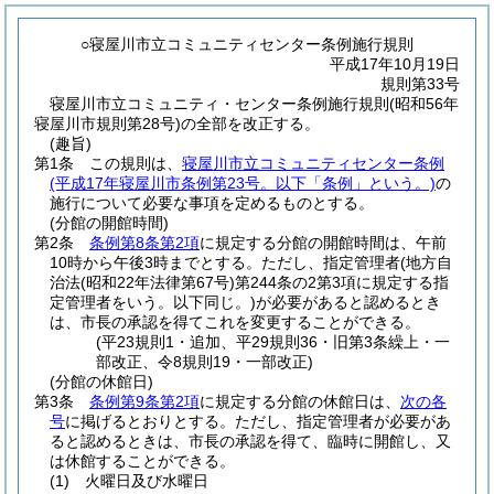
○寝屋川市立コミュニティセンター条例施行規則
平成17年10月19日
規則第33号
寝屋川市立コミュニティ・センター条例施行規則(昭和56年
寝屋川市規則第28号)の全部を改正する。
(趣旨)
第1条
この規則は、
寝屋川市立コミュニティセンター条例
(平成17年寝屋川市条例第23号。以下「条例」という。)
の
施行について必要な事項を定めるものとする。
(分館の開館時間)
第2条
条例第8条第2項
に規定する分館の開館時間は、午前
10時から午後3時までとする。
ただし、指定管理者
(地方自
治法
(昭和22年法律第67号)
第244条の2第3項に規定する指
定管理者をいう。以下同じ。)
が必要があると認めるとき
は、市長の承認を得てこれを変更することができる。
(平23規則1・追加、平29規則36・旧第3条繰上・一
部改正、令8規則19・一部改正)
(分館の休館日)
第3条
条例第9条第2項
に規定する分館の休館日は、
次の各
号
に掲げるとおりとする。
ただし、指定管理者が必要があ
ると認めるときは、市長の承認を得て、臨時に開館し、又
は休館することができる。
(1)
火曜日及び水曜日