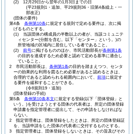
(2)
12月29日から翌年の1月3日までの日
(平23規則1・追加、平29規則36・旧第4条繰上・一
部改正)
(団体の要件)
第4条
条例第10条
に規定する規則で定める要件は、次に掲
げるものとする。
(1)
当該団体の構成員の半数以上の者が、当該コミュニテ
ィセンター
(分館を含む。以下「センター」という。)
の
所管地域の区域内に居住している者であること。
(2)
前号
に掲げるもののほか、市民活動部長が
条例第1条
の目的を達成するため必要と認めて定める基準に適合し
ていること。
2
市民活動部長は、
条例第1条
の目的を踏まえつつ、センタ
ーの効果的な利用を図るため必要があると認めるときは、
合理的であると認められる範囲内において、
前項
に規定す
る要件を緩和することができる。
(令8規則19・追加)
(団体登録の手続)
第5条
条例第10条本文
に規定する登録
(以下「団体登録」と
いう。)
を受けようとする団体の代表者は、所定の団体登録
申請書を指定管理者に提出して、その申請をしなければな
らない。
2
指定管理者は、団体登録をしたときは、所定の団体登録証
を、当該申請をした団体の代表者に交付するものとする。
3
指定管理者は、団体登録をしないときは、その旨及びその