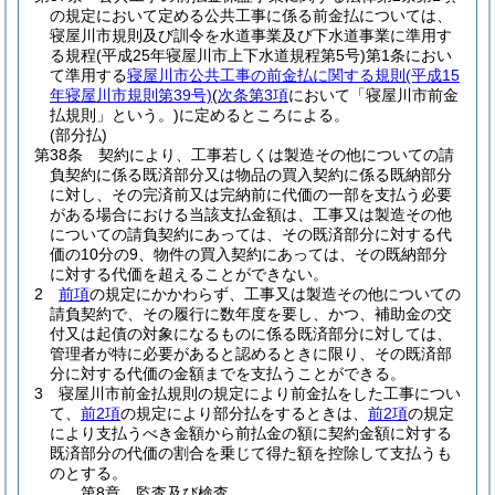
の規定において定める公共工事に係る前金払については、
寝屋川市規則及び訓令を水道事業及び下水道事業に準用す
る規程
(平成25年寝屋川市上下水道規程第5号)
第1条におい
て準用する
寝屋川市公共工事の前金払に関する規則
(平成15
年寝屋川市規則第39号)
(
次条第3項
において「寝屋川市前金
払規則」という。)
に定めるところによる。
(部分払)
第38条
契約により、工事若しくは製造その他についての請
負契約に係る既済部分又は物品の買入契約に係る既納部分
に対し、その完済前又は完納前に代価の一部を支払う必要
がある場合における当該支払金額は、工事又は製造その他
についての請負契約にあっては、その既済部分に対する代
価の10分の9、物件の買入契約にあっては、その既納部分
に対する代価を超えることができない。
2
前項
の規定にかかわらず、工事又は製造その他についての
請負契約で、その履行に数年度を要し、かつ、補助金の交
付又は起債の対象になるものに係る既済部分に対しては、
管理者が特に必要があると認めるときに限り、その既済部
分に対する代価の金額までを支払うことができる。
3
寝屋川市前金払規則の規定により前金払をした工事につい
て、
前2項
の規定により部分払をするときは、
前2項
の規定
により支払うべき金額から前払金の額に契約金額に対する
既済部分の代価の割合を乗じて得た額を控除して支払うも
のとする。
第8章
監査及び検査