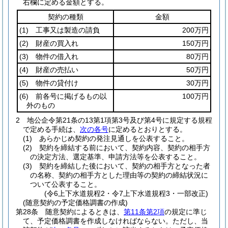
右欄に定める金額とする。
契約の種類
金額
(1)
工事又は製造の請負
200万円
(2)
財産の買入れ
150万円
(3)
物件の借入れ
80万円
(4)
財産の売払い
50万円
(5)
物件の貸付け
30万円
(6)
前各号に掲げるもの以
100万円
外のもの
2
地公企令第21条の13第1項第3号及び第4号に規定する規程
で定める手続は、
次の各号
に定めるとおりとする。
(1)
あらかじめ契約の発注見通しを公表すること。
(2)
契約を締結する前において、契約内容、契約の相手方
の決定方法、選定基準、申請方法等を公表すること。
(3)
契約を締結した後において、契約の相手方となった者
の名称、契約の相手方とした理由等の契約の締結状況に
ついて公表すること。
(令6上下水道規程2・令7上下水道規程3・一部改正)
(随意契約の予定価格調書の作成)
第28条
随意契約によるときは、
第11条第2項
の規定に準じ
て、予定価格調書を作成しなければならない。
ただし、当