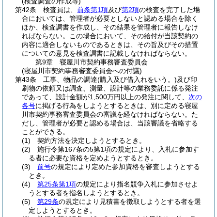
(検査調査の作成等)
第42条
検査員は、
前条第1項
及び
第2項
の検査を完了した場
合においては、管理者が必要としないと認める場合を除く
ほか、検査調書を作成し、その結果を管理者に報告しなけ
ればならない。
この場合において、その給付が当該契約の
内容に適合しないものであるときは、その旨及びその措置
についての意見を検査調書に記載しなければならない。
第9章
寝屋川市契約事務審査委員会
(寝屋川市契約事務審査委員会への付議)
第43条
工事、物品の調達
(購入及び借入れをいう。)
及び印
刷物の依頼又は調査、測量、設計等の業務委託に係る発注
であって、設計金額が1,500万円以上の発注に関して、
次の
各号
に掲げる行為をしようとするときは、別に定める寝屋
川市契約事務審査委員会の審議を経なければならない。
た
だし、管理者が必要と認める場合は、当該審議を省略する
ことができる。
(1)
契約方法を決定しようとするとき。
(2)
施行令第167条の5第1項の規定により、入札に参加す
る者に必要な資格を定めようとするとき。
(3)
前号
の規定により定めた参加資格を審査しようとする
とき。
(4)
第25条第1項
の規定により指名競争入札に参加させよ
うとする者を指名しようとするとき。
(5)
第29条
の規定により見積書を徴取しようとする者を選
定しようとするとき。