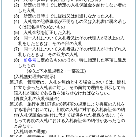
(2)
所定の日時までに所定の入札保証金を納付しない者の
した入札
(3)
所定の日時までに提出又は到達しなかった入札
(4)
入札書の記載事項が不明なもの又は入札書に署名若し
くは記名押印のないもの
(5)
入札金額を訂正した入札
(6)
同一入札について入札者又はその代理人が2以上の入
札をしたときは、その全部の入札
(7)
同一入札について入札者及びその代理人がそれぞれ入
札したときは、その双方の入札
(8)
前各号
に定めるもののほか、特に指定した事項に違反
したもの
(令3上下水道規程2・一部改正)
(入札無効理由の開示)
第17条
管理者は、入札を無効とする場合においては、開札
に立ち会った入札者に対し、その面前で理由を明示して当
該入札が無効である旨を知らせなければならない。
(再度入札の入札保証金)
第18条
施行令第167条の8第4項の規定により再度の入札を
する場合においては、初度の入札に対する入札保証金の納
付
(入札保証金の納付に代えて提供された担保を含む。)
を
もって再度の入札における入札保証金の納付があったもの
とみなす。
(入札結果の通知)