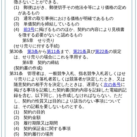
徴さないことができる。
(1)
郵便はがき、郵便切手その他法令等により価格の定め
があるもの
(2)
通常の取引事例における価格が明確であるもの
(3)
単価契約を締結しているもの
(4)
前3号
に掲げるもののほか、契約の内容により見積書
を徴する必要がないと認めるもの
第5章
せり売り
(せり売りに付する手続)
第30条
第3条
から
第11条
まで、
第21条
及び
第22条
の規定
は、せり売りの場合にこれを準用する。
第6章
契約の締結
(契約書の作成)
第31条
管理者は、一般競争入札、指名競争入札若しくはせ
り売りにより落札者若しくは競落者が決定したとき、又は
随意契約の相手方を決定したときは、遅滞なく
次の各号
に
掲げる事項を記載した契約書
(契約内容を記録した電磁的記
録を含む。以下同じ。)
を作成しなければならない。
ただ
し、契約の性質又は目的により該当のない事項について
は、その記載を要しないものとする。
(1)
契約の目的
(2)
契約金額
(3)
履行期限又は期間
(4)
契約保証金に関する事項
(5)
契約履行の場所