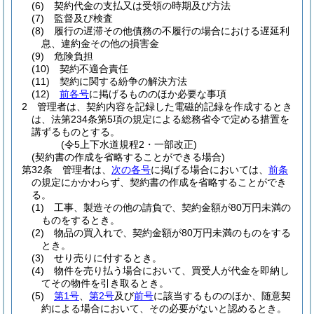
(6)
契約代金の支払又は受領の時期及び方法
(7)
監督及び検査
(8)
履行の遅滞その他債務の不履行の場合における遅延利
息、違約金その他の損害金
(9)
危険負担
(10)
契約不適合責任
(11)
契約に関する紛争の解決方法
(12)
前各号
に掲げるもののほか必要な事項
2
管理者は、契約内容を記録した電磁的記録を作成するとき
は、法第234条第5項の規定による総務省令で定める措置を
講ずるものとする。
(令5上下水道規程2・一部改正)
(契約書の作成を省略することができる場合)
第32条
管理者は、
次の各号
に掲げる場合においては、
前条
の規定にかかわらず、契約書の作成を省略することができ
る。
(1)
工事、製造その他の請負で、契約金額が80万円未満の
ものをするとき。
(2)
物品の買入れで、契約金額が80万円未満のものをする
とき。
(3)
せり売りに付するとき。
(4)
物件を売り払う場合において、買受人が代金を即納し
てその物件を引き取るとき。
(5)
第1号
、
第2号
及び
前号
に該当するもののほか、随意契
約による場合において、その必要がないと認めるとき。