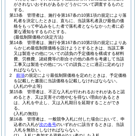
がされないおそれがあるかどうかについて調査するものと
する。
第13条
管理者は、施行令第167条の10第1項の規定により落
札者を決定したときは、直ちに、当該落札者及び最低の価
格をもって申込みをした者で落札者とならなかった者に必
要な通知をするものとする。
(最低制限価格の決定方法)
第14条
管理者は、施行令第167条の10第2項の規定によりあ
らかじめ最低制限価格を設けようとするときは、当該工事
又は製造その他についての請負の予定価格を構成する材料
費、労務費、諸経費等の割合その他の条件を考慮して当該
工事又は製造その他についての請負ごとに適正に定めなけ
ればならない。
2
前項
の規定により最低制限価格を定めたときは、予定価格
を記載した書面に当該価格を記載しなければならない。
(入札の中止等)
第15条
管理者は、不正な入札が行われるおそれがあると認
めるとき、又は災害その他やむを得ない理由があるとき
は、入札を中止し、又は入札期日を延期することができ
る。
(入札の無効)
第16条
管理者は、一般競争入札に付した場合において、申
込者の入札が
次の各号
のいずれかに該当するときは、当該
入札を無効としなければならない。
(1)
入札に参加する資格がない者のした入札