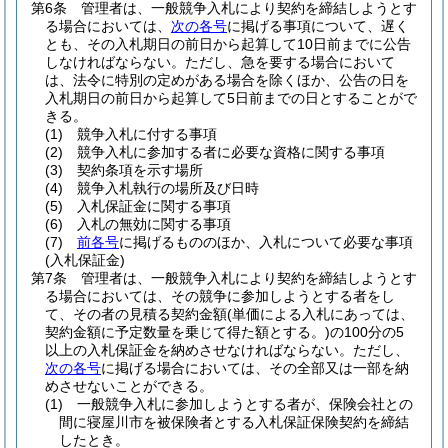
第6条
管理者は、一般競争入札により契約を締結しようとす
る場合においては、
次の各号
に掲げる事項について、遅く
とも、その入札期日の前日から起算して10日前までに公告
しなければならない。
ただし、急を要する場合において
は、法令に特別の定めがある場合を除くほか、公告の日を
入札期日の前日から起算して5日前までの日とすることがで
きる。
(1)
競争入札に付する事項
(2)
競争入札に参加する者に必要な資格に関する事項
(3)
契約条項を示す場所
(4)
競争入札執行の場所及び日時
(5)
入札保証金に関する事項
(6)
入札の無効に関する事項
(7)
前各号
に掲げるもののほか、入札について必要な事項
(入札保証金)
第7条
管理者は、一般競争入札により契約を締結しようとす
る場合においては、その競争に参加しようとする者をし
て、その者の見積る契約金額
(単価による入札にあっては、
契約金額に予定数量を乗じて得た額とする。)
の100分の5
以上の入札保証金を納めさせなければならない。
ただし、
次の各号
に掲げる場合においては、その全部又は一部を納
めさせないことができる。
(1)
一般競争入札に参加しようとする者が、保険会社との
間に寝屋川市を被保険者とする入札保証保険契約を締結
したとき。