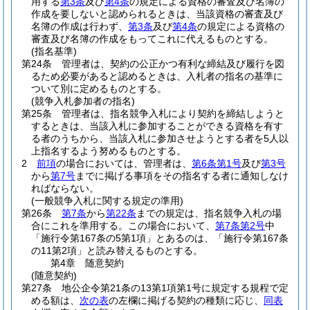
用する
第3条
及び
第4条
の規定による資格の審査及び名簿の
作成を要しないと認められるときは、当該資格の審査及び
名簿の作成は行わず、
第3条
及び
第4条
の規定による資格の
審査及び名簿の作成をもってこれに代えるものとする。
(指名基準)
第24条
管理者は、契約の公正かつ有利な締結及び履行を図
るため必要があると認めるときは、入札者の指名の基準に
ついて別に定めるものとする。
(競争入札参加者の指名)
第25条
管理者は、指名競争入札により契約を締結しようと
するときは、当該入札に参加することができる資格を有す
る者のうちから、当該入札に参加させようとする者を5人以
上指名するよう努めるものとする。
2
前項
の場合においては、管理者は、
第6条第1号
及び
第3号
から
第7号
までに掲げる事項をその指名する者に通知しなけ
ればならない。
(一般競争入札に関する規定の準用)
第26条
第7条
から
第22条
までの規定は、指名競争入札の場
合にこれを準用する。
この場合において、
第7条第2号
中
「施行令第167条の5第1項」とあるのは、「施行令第167条
の11第2項」と読み替えるものとする。
第4章
随意契約
(随意契約)
第27条
地公企令第21条の13第1項第1号に規定する規程で定
める額は、
次の表
の左欄に掲げる契約の種類に応じ、
同表