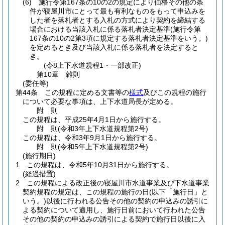
(6)
施行令第167条の10の2の規定により価格その他の条
件が寝屋川市にとって最も有利なものをもって申込みを
した者を落札者とする入札の方式により契約を締結する
場合における当該入札に係る落札者決定基準
(施行令第
167条の10の2第3項に規定する落札者決定基準をいう。)
を定めるとき及び当該入札に係る落札者を決定すると
き。
(令8上下水道規程1・一部改正)
第10章
雑則
(委任等)
第44条
この規程に定める文書等の
様式
及びこの規程の施行
について必要な事項は、上下水道局長が定める。
附
則
この規程は、平成25年4月1日から施行する。
附
則
(令和3年
上下水道規程第2号)
この規程は、令和3年9月1日から施行する。
附
則
(令和5年
上下水道規程第2号)
(施行期日)
1
この規程は、令和5年10月31日から施行する。
(経過措置)
2
この規程による改正後の寝屋川市水道事業及び下水道事業
契約規程の規定は、この規程の施行の日
(以下「施行日」と
いう。)
以後に行われる公告その他の契約の申込みの誘引に
よる契約について適用し、施行日前において行われた公告
その他の契約の申込みの誘引による契約で施行日以後に入