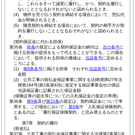
し、これらをすべて誠実に履行し、かつ、契約を履行し
ないこととなるおそれがないと認められるとき。
(4)
物件を売り払う契約を締結する場合において、売払代
金が即納されるとき。
(5)
随意契約を締結する場合において、契約の相手方が契
約を履行しないこととなるおそれがないと認められると
き。
(契約保証金に代わる担保)
第35条
前条
の規定による契約保証金の納付は、
次の各号
に
掲げる担保の提供をもって代えることができる。
この場合
において、提供される担保の価値は、
当該各号
に定めると
ころによる。
(1)
第8条各号
に掲げる担保 それぞれ
当該各号
に定める
金額
(2)
公共工事の前払金保証事業に関する法律
(昭和27年法
律第184号)
第2条第4項に規定する保証事業会社の保証
当該保証書に記載された保証金額
(保険証券の提出等についての入札保証金の規定の準用)
第36条
第9条
及び
第22条
の規定は、契約保証金について準
用する。
この場合において、
第9条
中「入札保証保険契約」
とあるのは、「履行保証保険契約」と読み替えるものとす
る。
第7章
契約の履行
(前金払)
第37条
公共工事の前払金保証事業に関する法律第2条第1項