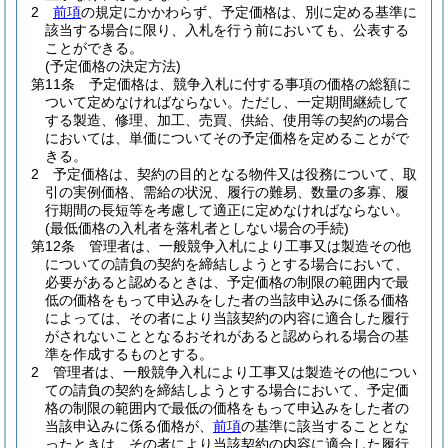
2
前項
の規定にかかわらず、予定価格は、別に定める基準に
該当する場合に限り、入札を行う前においても、公表する
ことができる。
(予定価格の決定方法)
第11条
予定価格は、競争入札に付する事項の価格の総額に
ついて定めなければならない。
ただし、一定期間継続して
する製造、修理、加工、売買、供給、使用等の契約の場合
においては、単価についてその予定価格を定めることがで
きる。
2
予定価格は、契約の目的となる物件又は役務について、取
引の実例価格、需給の状況、履行の難易、数量の多寡、履
行期間の長短等を考慮して適正に定めなければならない。
(最低価格の入札者を落札者としない場合の手続)
第12条
管理者は、一般競争入札により工事又は製造その他
についての請負の契約を締結しようとする場合において、
必要があると認めるときは、予定価格の制限の範囲内で最
低の価格をもって申込みをした者の当該申込みに係る価格
によっては、その者により当該契約の内容に適合した履行
がされないこととなるおそれがあると認められる場合の基
準を作成するものとする。
2
管理者は、一般競争入札により工事又は製造その他につい
ての請負の契約を締結しようとする場合において、予定価
格の制限の範囲内で最低の価格をもって申込みをした者の
当該申込みに係る価格が、
前項
の基準に該当することとな
ったときは、その者により当該契約の内容に適合した履行