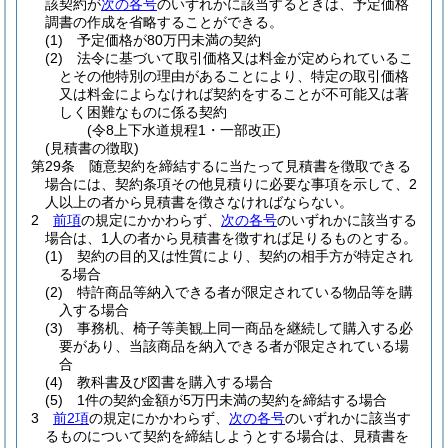
該契約が
次の各号
のいずれかに該当するときは、予定価格
調書の作成を省略することができる。
(1)
予定価格が80万円未満の契約
(2)
法令に基づいて取引価格又は料金が定められているこ
とその他特別の理由があることにより、特定の取引価格
又は料金によらなければ契約をすることが不可能又は著
しく困難なものに係る契約
(令8上下水道規程1・一部改正)
(見積書の徴取)
第29条
随意契約を締結するに当たって見積書を徴取できる
場合には、契約条項その他見積りに必要な事項を示して、2
人以上の者から見積書を徴さなければならない。
2
前項
の規定にかかわらず、
次の各号
のいずれかに該当する
場合は、1人の者から見積書を徴すれば足りるものとする。
(1)
契約の目的又は性質により、契約の相手方が特定され
る場合
(2)
特許商品等納入できる者が限定されている物品等を購
入する場合
(3)
事務机、椅子等美観上同一商品を継続して購入する必
要があり、当該商品を納入できる者が限定されている場
合
(4)
教科書及び図書を購入する場合
(5)
1件の契約金額が5万円未満の契約を締結する場合
3
前2項
の規定にかかわらず、
次の各号
のいずれかに該当す
るものについて契約を締結しようとする場合は、見積書を