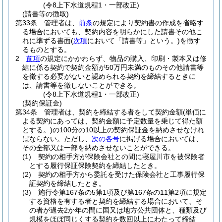
(令8上下水道規程1・一部改正)
(請書等の徴取)
第33条
管理者は、
前条
の規定により契約書の作成を省略す
る場合においても、契約内容を明らかにした請書その他こ
れに準ずる書面
(
次項
において「請書等」という。)
を徴す
るものとする。
2
前項
の規定にかかわらず、物品の購入、印刷・製本又は修
繕に係る契約で契約金額が50万円未満のものその他請書等
を徴する必要がないと認められる契約を締結するときに
は、請書等を徴しないことができる。
(令8上下水道規程1・一部改正)
(契約保証金)
第34条
管理者は、契約を締結する者をして契約金額
(単価に
よる契約にあっては、契約金額に予定数量を乗じて得た額
とする。)
の100分の10以上の契約保証金を納めさせなけれ
ばならない。
ただし、
次の各号
に掲げる場合においては、
その全部又は一部を納めさせないことができる。
(1)
契約の相手方が保険会社との間に寝屋川市を被保険者
とする履行保証保険契約を締結したとき。
(2)
契約の相手方から委託を受けた保険会社と工事履行保
証契約を締結したとき。
(3)
施行令第167条の5第1項及び第167条の11第2項に規定
する資格を有する者と契約を締結する場合において、そ
の者が過去2か年の間に国又は地方公共団体と、種類及び
規模をほぼ同じくする契約を数回以上にわたって締結