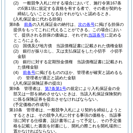
(2)
一般競争入札に付する場合において、施行令第167条
の5第1項に規定する資格を有する者で、その者が契約を
締結しないこととなるおそれがないと認めるとき。
(入札保証金に代わる担保)
第8条
前条
の入札保証金の納付は、
次の各号
に掲げる担保の
提供をもってこれに代えることができる。
この場合におい
て、提供される担保の価値は、それぞれ
当該各号
に定める
ところによる。
(1)
国債及び地方債 当該債権証書に記載された債権金額
(2)
銀行が振り出し、又は支払保証をした小切手 小切手
金額
(3)
銀行に対する定期預金債権 当該債権証書に記載され
た債権金額
(4)
前各号
に掲げるもののほか、管理者が確実と認めるも
の 管理者が適正と認めた金額
(入札保証保険証券の提出)
第9条
管理者は、
第7条第1号
の規定により入札保証金の全
部又は一部を納めさせないときは、当該入札保証保険契約
に係る保険証券を提出させなければならない。
(予定価格の作成等)
第10条
管理者は、一般競争入札により契約を締結しようと
するときは、その競争入札に付する事項の価格を、当該事
項に関する仕様書、設計書等によって予定し、その予定価
格を記載した書面を封書にし、開札の際これを開札場所に
置かなければならない。