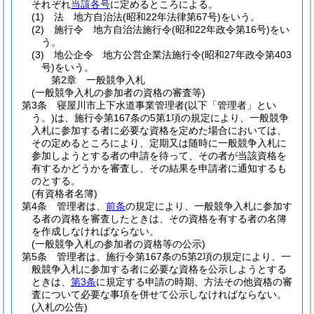
それぞれ
当該各号
に定めるところによる。
(1)
法 地方自治法
(昭和22年法律第67号)
をいう。
(2)
施行令 地方自治法施行令
(昭和22年政令第16号)
をい
う。
(3)
地公企令 地方公営企業法施行令
(昭和27年政令第403
号)
をいう。
第2章
一般競争入札
(一般競争入札の参加者の資格の審査等)
第3条
寝屋川市上下水道事業管理者
(以下「管理者」とい
う。)
は、施行令第167条の5第1項の規定により、一般競争
入札に参加する者に必要な資格を定めた場合においては、
その定めるところにより、定期又は随時に一般競争入札に
参加しようとする者の申請を待って、その者が当該資格を
有するかどうかを審査し、その結果を申請者に通知するも
のとする。
(有資格者名簿)
第4条
管理者は、
前条
の規定により、一般競争入札に参加す
る者の資格を審査したときは、その資格を有する者の名簿
を作成しなければならない。
(一般競争入札の参加者の資格等の公示)
第5条
管理者は、施行令第167条の5第2項の規定により、一
般競争入札に参加する者に必要な資格を公示しようとする
ときは、
第3条
に規定する申請の時期、方法その他資格の審
査について必要な事項を併せて公示しなければならない。
(入札の公告)