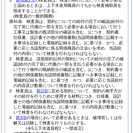
3
前項第1号
の検査員は、検査の執行に当たって必要がある
と認めるときは、上下水道局職員のうちから検査補助員を
指名することができる。
(検査員の一般的職務)
第41条
検査員は、契約についての給付の完了の確認
(給付の
完了前に代価の一部を支払う必要がある場合において行う
工事又は製造の既済部分の確認を含む。)
につき、契約書、
仕様書、設計書その他の関係書類
(当該関係書類に記載すべ
き事項を記録した電磁的記録を含む。)
に基づき、かつ、必
要に応じ当該契約に係る関係職員の立会いを求め、当該給
付の内容について検査を行わなければならない。
2
検査員は、請負契約以外の契約についての給付の完了の確
認
(給付の完了前に代価の一部を支払う必要がある場合にお
いて行う物件の既納部分の確認を含む。)
につき、契約書そ
の他の関係書類
(当該関係書類に記載すべき事項を記録した
電磁的記録を含む。)
に基づき、かつ、必要に応じ当該給付
の内容及び数量について検査を行わなければならない。
3
検査員は、
前2項
に定める契約について、契約の相手方が
その給付を行うために使用する材料につき、仕様書、設計
書その他の関係書類
(当該関係書類に記載すべき事項を記録
した電磁的記録を含む。)
に基づき、その内容及び数量につ
いて検査を行わなければならない。
4
前3項
の場合において必要があるときは、破壊若しくは分
解又は試験して検査を行うものとする。
(令5上下水道規程2・一部改正)