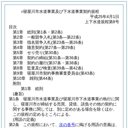
○寝屋川市水道事業及び下水道事業契約規程
平成25年4月1日
上下水道規程第8号
目次
第1章
総則
(第1条・第2条)
第2章
一般競争入札
(第3条―第22条)
第3章
指名競争入札
(第23条―第26条)
第4章
随意契約
(第27条―第29条)
第5章
せり売り
(第30条)
第6章
契約の締結
(第31条―第36条)
第7章
契約の履行
(第37条・第38条)
第8章
監査及び検査
(第39条―第42条)
第9章
寝屋川市契約事務審査委員会
(第43条)
第10章
雑則
(第44条)
附則
第1章
総則
(趣旨)
第1条
寝屋川市水道事業及び寝屋川市下水道事業の執行に関
し、寝屋川市が締結する売買、貸借、請負その他の契約に
関する事務に関しては、別に定めがある場合を除くほか、
この規程の定めるところによる。
(用語の定義)
第2条
この規程において、
次の各号
に掲げる用語の意義は、