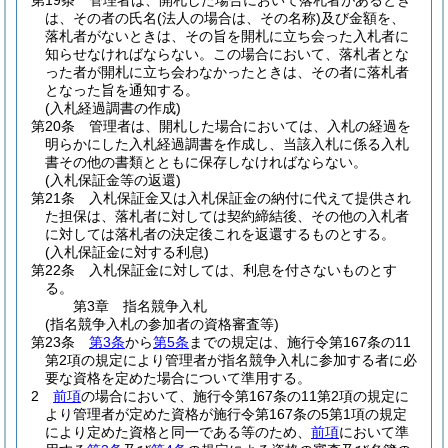
第19条
管理者は、開札した場合において落札者があるとき
は、その者の氏名
(法人の場合は、その名称)
及び金額を、
落札者がないときは、その旨を開札に立ち会った入札者に
知らせなければならない。
この場合において、落札者とな
った者が開札に立ち会わなかったときは、その者に落札者
となった旨を通知する。
(入札経過調書の作成)
第20条
管理者は、開札した場合においては、入札の経過を
明らかにした入札経過調書を作成し、当該入札に係る入札
書その他の書類とともに保存しなければならない。
(入札保証金等の返還)
第21条
入札保証金又は入札保証金の納付に代えて提供され
た担保は、落札者に対しては契約締結後、その他の入札者
に対しては落札者の決定後これを返還するものとする。
(入札保証金に対する利息)
第22条
入札保証金に対しては、利息を付さないものとす
る。
第3章
指名競争入札
(指名競争入札の参加者の資格審査等)
第23条
第3条
から
第5条
までの規定は、施行令第167条の11
第2項の規定により管理者が指名競争入札に参加する者に必
要な資格を定めた場合について準用する。
2
前項
の場合において、施行令第167条の11第2項の規定に
より管理者が定めた資格が施行令第167条の5第1項の規定
により定めた資格と同一である等のため、
前項
において準