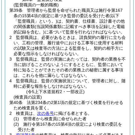
(監督職員の一般的職務)
第39条
管理者から監督を命ぜられた職員又は施行令第167
条の15第4項の規定に基づき監督の委託を受けた者
(以下
「監督職員」という。)
は、契約書、仕様書、設計書その他
の関係書類
(当該関係書類に記載すべき事項を記録した電磁
的記録を含む。)
に基づいて監督を行わなければならない。
2
監督職員は、必要があるときは、請負契約の履行に立ち会
い、工程の管理、履行途中における工事等に使用する材料
の試験又は検査等の方法による監督をし、契約の相手方に
必要な指示をしなければならない。
3
監督職員は、監督の実施にあたっては、契約者の業務を不
当に妨げることのないようにするとともに、監督において
特に知ることができたその者の業務上の秘密に属する事項
は、これらを他に漏らしてはならない。
4
監督職員は、監督の実施状況について、管理者に対し、随
時に必要な報告をしなければならない。
(令5上下水道規程2・一部改正)
(検査員の設置)
第40条
法第234条の2第1項の規定に基づく検査を行わせる
ため検査員を置く。
2
検査員は、
次の各号
に掲げる者とする。
(1)
管理者から検査員に命ぜられた者
(2)
施行令第167条の15第4項の規定により検査の委託を
受けた者