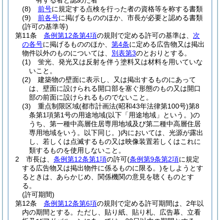
有する者と認めた者
(8)
前号
に規定する点検を行った者の資格等を称する書類
(9)
前各号
に掲げるもののほか、市長が必要と認める書類
(許可の基準等)
第11条
条例第12条第4項
の規則で定める許可の基準は、
次
の各号
に掲げるもののほか、
第4条
に定める広告物又は掲出
物件以外のものについては、
別表第3
のとおりとする。
(1)
蛍光、発光又は反射を伴う塗料又は材料を用いていな
いこと。
(2)
建築物の壁面に表示し、又は掲出するものにあって
は、壁面に設けられる開口部を塞ぐ形態のもの又は開口
部の前面に設けられるものでないこと。
(3)
重点制限区域
(都市計画法
(昭和43年法律第100号)
第8
条第1項第1号の用途地域
(以下「用途地域」という。)
の
うち、第一種中高層住居専用地域及び第二種中高層住居
専用地域をいう。以下同じ。)
内においては、光源が露出
し、若しくは点滅するもの又は映像装置若しくはこれに
類するものを使用しないこと。
2
市長は、
条例第12条第1項
の許可
(
条例第9条第2項
に規定
する広告物又は掲出物件に係るものに限る。)
をしようとす
るときは、あらかじめ、関係機関の意見を聴くものとす
る。
(許可期間)
第12条
条例第12条第6項
の規則で定める許可期間は、2年以
内の期間とする。
ただし、貼り紙、貼り札、広告幕、立看