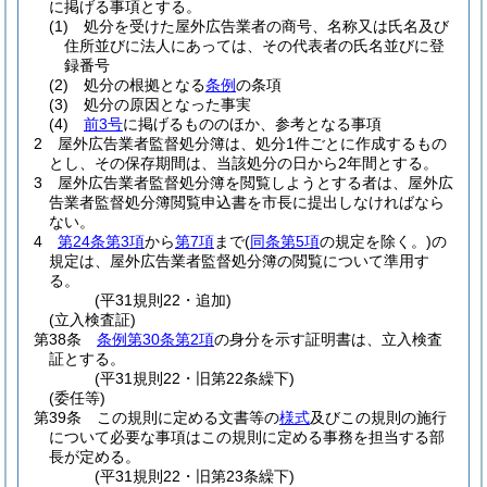
に掲げる事項とする。
(1)
処分を受けた屋外広告業者の商号、名称又は氏名及び
住所並びに法人にあっては、その代表者の氏名並びに登
録番号
(2)
処分の根拠となる
条例
の条項
(3)
処分の原因となった事実
(4)
前3号
に掲げるもののほか、参考となる事項
2
屋外広告業者監督処分簿は、処分1件ごとに作成するもの
とし、その保存期間は、当該処分の日から2年間とする。
3
屋外広告業者監督処分簿を閲覧しようとする者は、屋外広
告業者監督処分簿閲覧申込書を市長に提出しなければなら
ない。
4
第24条第3項
から
第7項
まで
(
同条第5項
の規定を除く。)
の
規定は、屋外広告業者監督処分簿の閲覧について準用す
る。
(平31規則22・追加)
(立入検査証)
第38条
条例第30条第2項
の身分を示す証明書は、立入検査
証とする。
(平31規則22・旧第22条繰下)
(委任等)
第39条
この規則に定める文書等の
様式
及びこの規則の施行
について必要な事項はこの規則に定める事務を担当する部
長が定める。
(平31規則22・旧第23条繰下)