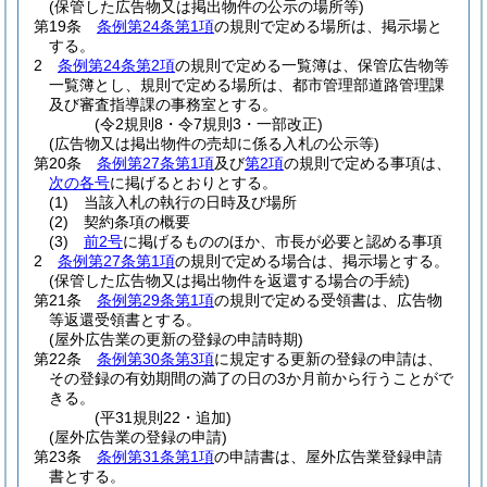
(保管した広告物又は掲出物件の公示の場所等)
第19条
条例第24条第1項
の規則で定める場所は、掲示場と
する。
2
条例第24条第2項
の規則で定める一覧簿は、保管広告物等
一覧簿とし、規則で定める場所は、都市管理部道路管理課
及び審査指導課の事務室とする。
(令2規則8・令7規則3・一部改正)
(広告物又は掲出物件の売却に係る入札の公示等)
第20条
条例第27条第1項
及び
第2項
の規則で定める事項は、
次の各号
に掲げるとおりとする。
(1)
当該入札の執行の日時及び場所
(2)
契約条項の概要
(3)
前2号
に掲げるもののほか、市長が必要と認める事項
2
条例第27条第1項
の規則で定める場合は、掲示場とする。
(保管した広告物又は掲出物件を返還する場合の手続)
第21条
条例第29条第1項
の規則で定める受領書は、広告物
等返還受領書とする。
(屋外広告業の更新の登録の申請時期)
第22条
条例第30条第3項
に規定する更新の登録の申請は、
その登録の有効期間の満了の日の3か月前から行うことがで
きる。
(平31規則22・追加)
(屋外広告業の登録の申請)
第23条
条例第31条第1項
の申請書は、屋外広告業登録申請
書とする。