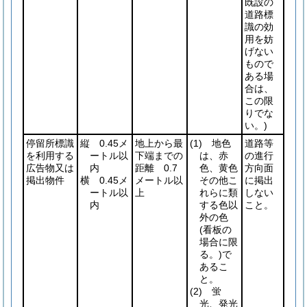
既設の
道路標
識の効
用を妨
げない
もので
ある場
合は、
この限
りでな
い。)
停留所標識
縦 0.45メ
地上から最
(1)
地色
道路等
を利用する
ートル以
下端までの
は、赤
の進行
広告物又は
内
距離 0.7
色、黄色
方向面
掲出物件
横 0.45メ
メートル以
その他こ
に掲出
ートル以
上
れらに類
しない
内
する色以
こと。
外の色
(看板の
場合に限
る。)
で
あるこ
と。
(2)
蛍
光、発光