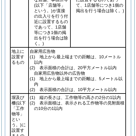
(以下「店舗等」
て、1店舗等につき1個の
という。)
が直接
掲出を行う場合は除く。)
の出入りを行う付
近に設置するもの
であって、1店舗
等につき1個の掲
出を行う場合は除
く。)
地上に
自家用広告物
設置す
(1)
地上から最上端までの距離は、10メートル
るもの
以内
(2)
表示面積の合計は、20平方メートル以内
自家用広告物以外の広告物
(1)
地上から最上端までの距離は、5メートル以
内
(2)
表示面積の合計は、10平方メートル以内
塀及び
(1)
縦の長さは、工作物等の高さの2分の1以内
柵
(以下
(2)
表示面積は、表示される工作物等の見附面積
「工作
の10分の1以内
物等」
とい
う。)
に
設置す
るもの