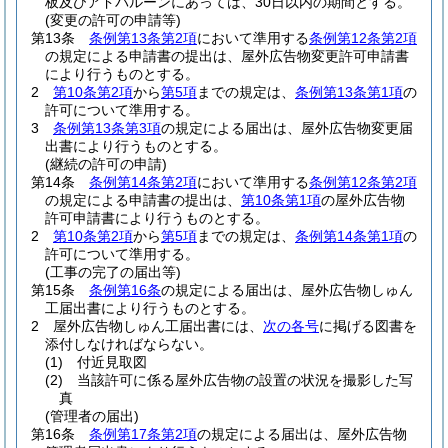
板及びアドバルーンにあっては、30日以内の期間とする。
(変更の許可の申請等)
第13条
条例第13条第2項
において準用する
条例第12条第2項
の規定による申請書の提出は、屋外広告物変更許可申請書
により行うものとする。
2
第10条第2項
から
第5項
までの規定は、
条例第13条第1項
の
許可について準用する。
3
条例第13条第3項
の規定による届出は、屋外広告物変更届
出書により行うものとする。
(継続の許可の申請)
第14条
条例第14条第2項
において準用する
条例第12条第2項
の規定による申請書の提出は、
第10条第1項
の屋外広告物
許可申請書により行うものとする。
2
第10条第2項
から
第5項
までの規定は、
条例第14条第1項
の
許可について準用する。
(工事の完了の届出等)
第15条
条例第16条
の規定による届出は、屋外広告物しゅん
工届出書により行うものとする。
2
屋外広告物しゅん工届出書には、
次の各号
に掲げる図書を
添付しなければならない。
(1)
付近見取図
(2)
当該許可に係る屋外広告物の設置の状況を撮影した写
真
(管理者の届出)
第16条
条例第17条第2項
の規定による届出は、屋外広告物