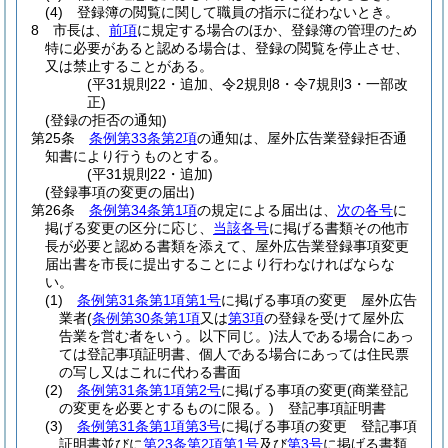
(4)
登録簿の閲覧に関して職員の指示に従わないとき。
8
市長は、
前項
に規定する場合のほか、登録簿の管理のため
特に必要があると認める場合は、登録の閲覧を停止させ、
又は禁止することがある。
(平31規則22・追加、令2規則8・令7規則3・一部改
正)
(登録の拒否の通知)
第25条
条例第33条第2項
の通知は、屋外広告業登録拒否通
知書により行うものとする。
(平31規則22・追加)
(登録事項の変更の届出)
第26条
条例第34条第1項
の規定による届出は、
次の各号
に
掲げる変更の区分に応じ、
当該各号
に掲げる書類その他市
長が必要と認める書類を添えて、屋外広告業登録事項変更
届出書を市長に提出することにより行わなければならな
い。
(1)
条例第31条第1項第1号
に掲げる事項の変更 屋外広告
業者
(
条例第30条第1項
又は
第3項
の登録を受けて屋外広
告業を営む者をいう。以下同じ。)
法人である場合にあっ
ては登記事項証明書、個人である場合にあっては住民票
の写し又はこれに代わる書面
(2)
条例第31条第1項第2号
に掲げる事項の変更
(商業登記
の変更を必要とするものに限る。)
登記事項証明書
(3)
条例第31条第1項第3号
に掲げる事項の変更 登記事項
証明書並びに
第23条第2項第1号
及び
第3号
に掲げる書類