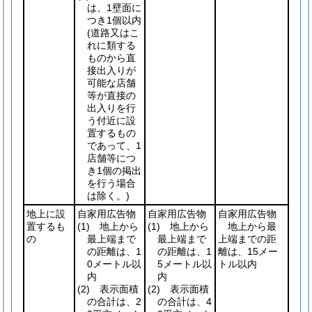
は、1壁面に
つき1個以内
(道路又はこ
れに類する
ものから直
接出入りが
可能な店舗
等が直接の
出入りを行
う付近に設
置するもの
であって、1
店舗等につ
き1個の掲出
を行う場合
は除く。)
地上に設
自家用広告物
自家用広告物
自家用広告物
置するも
(1)
地上から
(1)
地上から
地上から最
の
最上端まで
最上端まで
上端までの距
の距離は、1
の距離は、1
離は、15メー
0メートル以
5メートル以
トル以内
内
内
(2)
表示面積
(2)
表示面積
の合計は、2
の合計は、4