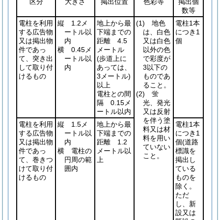
区分
大きさ
掲出位置
色彩等
掲出個
数等
電柱を利用
縦 1.2メ
地上から最
(1)
地色
電柱1本
する広告物
ートル以
下端までの
は、白色
につき1
又は掲出物
内
距離 4.5
又は白色
個
件であっ
横 0.45メ
メートル
以外の色
て、突き出
ートル以
(歩道上に
で彩度が
して取り付
内
あっては、
3以下の
けるもの
3メートル)
ものであ
以上
ること。
電柱との間
(2)
蛍
隔 0.15メ
光、発光
ートル以内
又は反射
を伴う塗
電柱を利用
縦 1.5メ
地上から最
電柱1本
料又は材
する広告物
ートル以
下端までの
につき1
料を用い
又は掲出物
内
距離 1.2
個
(道路
ていない
件であっ
横 電柱の
メートル以
標識を
こと。
て、巻きつ
円周の範
上
掲出し
けて取り付
囲内
ている
けるもの
ものを
除く。
ただ
し、新
設又は