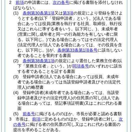
2
前項
の申請書には、
次の各号
に掲げる書類を添付しなけれ
ばならない。
(1)
条例第30条第1項
又は
第3項
の規定により登録を受けよ
うとする者
(以下「登録申請者」という。)
(法人である場
合にあっては役員
(業務を執行する社員、取締役、執行役
又はこれらに準ずる者をいう。以下同じ。)
、未成年者
(営業に関し成年者と同一の行為能力を有しない者に限
る。以下同じ。)
である場合にあってはその法定代理人
(法定代理人が法人である場合にあっては、その役員を含
む。以下同じ。)
)
が、
条例第33条第1項各号
に該当しない
者であることを誓約する書面
(2)
条例第38条第1項
の規定により選任した業務主任者
(以
下「業務主任者」という。)
が
同項各号
のいずれかに該当
する者であることを証する書面
(3)
登録申請者
(法人である場合にあっては役員、未成年
者である場合にあっては当該登録申請者及びその法定代
理人)
の略歴書
(4)
登録申請者
(未成年者である場合にあっては、当該登
録申請者及びその法定代理人)
の住民票の写し
(法人であ
る場合にあっては、登記事項証明書)
又はこれに代わる書
面
(5)
前各号
に掲げるもののほか、市長が必要と認める書類
3
市長は、
前項
に定めるもののほか、登録申請者に対し、
次
の各号
に掲げる者の住民票の写し又はこれに代わる書面の
提出を求めることがある。