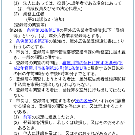
(1)
法人にあっては、役員
(未成年者である場合にあって
は、当該役員及びその法定代理人)
(2)
業務主任者
(平31規則22・追加)
(登録簿の閲覧等)
第24条
条例第32条第1項
の屋外広告業者登録簿
(以下「登録
簿」という。)
は、屋外広告業者登録簿とする。
2
条例第32条第2項
の通知は、屋外広告業登録通知書により
行うものとする。
3
市長は、登録簿を都市管理部審査指導課の執務室に据え置
き、一般の閲覧に供する。
4
登録簿の閲覧の時間は、
寝屋川市の休日に関する条例
(平
成2年寝屋川市条例第16号)
第1条第1項
に規定する休日以外
の日の午前9時から午後5時30分までとする。
5
登録簿を閲覧しようとする者は、屋外広告業者登録簿閲覧
申込書を市長に提出しなければならない。
6
登録簿を閲覧する者は、登録簿を室外に持ち出してはなら
ない。
7
市長は、登録簿を閲覧する者が
次の各号
のいずれかに該当
する場合は、登録簿の閲覧を停止させ、又は禁止すること
がある。
(1)
前項
の規定に違反したとき。
(2)
登録簿を汚損し、若しくは破損し、又はそのおそれが
あるとき。
(3)
他人に迷惑を及ぼし、又はそのおそれがあるとき。