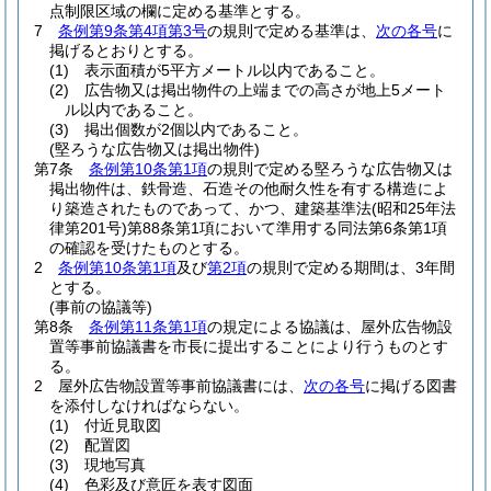
点制限区域の欄に定める基準とする。
7
条例第9条第4項第3号
の規則で定める基準は、
次の各号
に
掲げるとおりとする。
(1)
表示面積が5平方メートル以内であること。
(2)
広告物又は掲出物件の上端までの高さが地上5メート
ル以内であること。
(3)
掲出個数が2個以内であること。
(堅ろうな広告物又は掲出物件)
第7条
条例第10条第1項
の規則で定める堅ろうな広告物又は
掲出物件は、鉄骨造、石造その他耐久性を有する構造によ
り築造されたものであって、かつ、建築基準法
(昭和25年法
律第201号)
第88条第1項において準用する同法第6条第1項
の確認を受けたものとする。
2
条例第10条第1項
及び
第2項
の規則で定める期間は、3年間
とする。
(事前の協議等)
第8条
条例第11条第1項
の規定による協議は、屋外広告物設
置等事前協議書を市長に提出することにより行うものとす
る。
2
屋外広告物設置等事前協議書には、
次の各号
に掲げる図書
を添付しなければならない。
(1)
付近見取図
(2)
配置図
(3)
現地写真
(4)
色彩及び意匠を表す図面