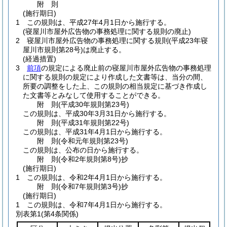
附
則
(施行期日)
1
この規則は、平成27年4月1日から施行する。
(寝屋川市屋外広告物の事務処理に関する規則の廃止)
2
寝屋川市屋外広告物の事務処理に関する規則
(平成23年寝
屋川市規則第28号)
は廃止する。
(経過措置)
3
前項
の規定による廃止前の寝屋川市屋外広告物の事務処理
に関する規則の規定により作成した文書等は、当分の間、
所要の調整をした上、この規則の相当規定に基づき作成し
た文書等とみなして使用することができる。
附
則
(平成30年
規則第23号)
この規則は、平成30年3月31日から施行する。
附
則
(平成31年
規則第22号)
この規則は、平成31年4月1日から施行する。
附
則
(令和元年
規則第23号)
この規則は、公布の日から施行する。
附
則
(令和2年
規則第8号)
抄
(施行期日)
1
この規則は、令和2年4月1日から施行する。
附
則
(令和7年
規則第3号)
抄
(施行期日)
1
この規則は、令和7年4月1日から施行する。
別表第1
(第4条関係)