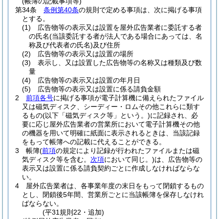
(帳簿の記載事項等)
第34条
条例第40条
の規則で定める事項は、次に掲げる事項
とする。
(1)
広告物等の表示又は設置を屋外広告業者に委託する者
の氏名
(当該委託する者が法人である場合にあっては、名
称及び代表者の氏名)
及び住所
(2)
広告物等の表示又は設置の場所
(3)
表示し、又は設置した広告物等の名称又は種類及び数
量
(4)
広告物等の表示又は設置の年月日
(5)
広告物等の表示又は設置に係る請負金額
2
前項各号
に掲げる事項が電子計算機に備えられたファイル
又は磁気ディスク、シーディー・ロムその他これらに類す
るもの
(以下「磁気ディスク等」という。)
に記録され、必
要に応じ屋外広告業者の営業所において電子計算機その他
の機器を用いて明確に紙面に表示されるときは、当該記録
をもって帳簿への記載に代えることができる。
3
帳簿
(
前項
の規定により記録が行われたファイルまたは磁
気ディスク等を含む。
次項
において同じ。)
は、広告物等の
表示又は設置に係る請負契約ごとに作成しなければならな
い。
4
屋外広告業者は、各事業年度の末日をもって閉鎖するもの
とし、閉鎖後5年間、営業所ごとに当該帳簿を保存しなけれ
ばならない。
(平31規則22・追加)