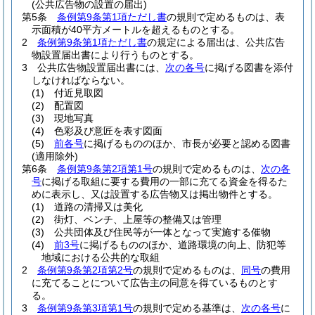
(公共広告物の設置の届出)
第5条
条例第9条第1項ただし書
の規則で定めるものは、表
示面積が40平方メートルを超えるものとする。
2
条例第9条第1項ただし書
の規定による届出は、公共広告
物設置届出書により行うものとする。
3
公共広告物設置届出書には、
次の各号
に掲げる図書を添付
しなければならない。
(1)
付近見取図
(2)
配置図
(3)
現地写真
(4)
色彩及び意匠を表す図面
(5)
前各号
に掲げるもののほか、市長が必要と認める図書
(適用除外)
第6条
条例第9条第2項第1号
の規則で定めるものは、
次の各
号
に掲げる取組に要する費用の一部に充てる資金を得るた
めに表示し、又は設置する広告物又は掲出物件とする。
(1)
道路の清掃又は美化
(2)
街灯、ベンチ、上屋等の整備又は管理
(3)
公共団体及び住民等が一体となって実施する催物
(4)
前3号
に掲げるもののほか、道路環境の向上、防犯等
地域における公共的な取組
2
条例第9条第2項第2号
の規則で定めるものは、
同号
の費用
に充てることについて広告主の同意を得ているものとす
る。
3
条例第9条第3項第1号
の規則で定める基準は、
次の各号
に