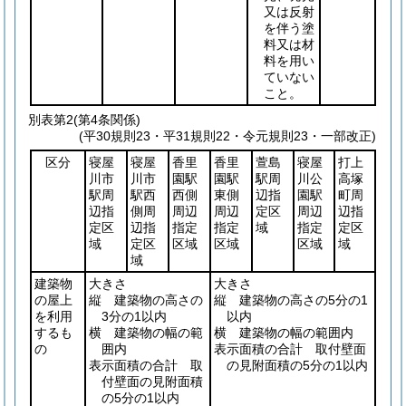
又は反射
を伴う塗
料又は材
料を用い
ていない
こと。
別表第2
(第4条関係)
(平30規則23・平31規則22・令元規則23・一部改正)
区分
寝屋
寝屋
香里
香里
萱島
寝屋
打上
川市
川市
園駅
園駅
駅周
川公
高塚
駅周
駅西
西側
東側
辺指
園駅
町周
辺指
側周
周辺
周辺
定区
周辺
辺指
定区
辺指
指定
指定
域
指定
定区
域
定区
区域
区域
区域
域
域
建築物
大きさ
大きさ
の屋上
縦 建築物の高さの
縦 建築物の高さの5分の1
を利用
3分の1以内
以内
するも
横 建築物の幅の範
横 建築物の幅の範囲内
の
囲内
表示面積の合計 取付壁面
表示面積の合計 取
の見附面積の5分の1以内
付壁面の見附面積
の5分の1以内