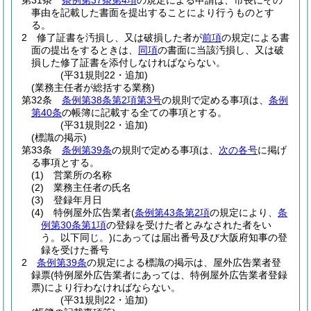
第31条
条例第37条第4項
の規定による申請は、市長にその
事由を記載した書面を提出することにより行うものとす
る。
2
修了証書を汚損し、又は破損した者が
前項
の規定による書
面の提出をするときは、
同項
の書面に当該汚損し、又は破
損した修了証書を添付しなければならない。
(平31規則22・追加)
(業務主任者が総括する業務)
第32条
条例第38条第2項第3号
の規則で定める事項は、
条例
第40条
の帳簿に記載する全ての事項とする。
(平31規則22・追加)
(標識の掲示)
第33条
条例第39条
の規則で定める事項は、
次の各号
に掲げ
る事項とする。
(1)
営業所の名称
(2)
業務主任者の氏名
(3)
登録年月日
(4)
特例屋外広告業者
(
条例第43条第2項
の規定により、
条
例第30条第1項
の登録を受けた者とみなされた者をい
う。以下同じ。)
にあっては届出番号及び大阪府知事の登
録を受けた番号
2
条例第39条
の規定による標識の掲示は、屋外広告業者登
録票
(特例屋外広告業者にあっては、特例屋外広告業者登録
票)
により行わなければならない。
(平31規則22・追加)