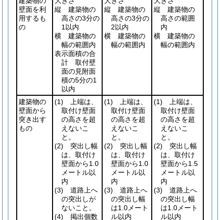
建築物の
大きさ
大きさ
大きさ
壁面を利
縦 建築物の
縦 建築物の
縦 建築物の
用するも
高さの3分の
高さの3分の
高さの範囲
の
1以内
2以内
内
横 建築物の
横 建築物の
横 建築物の
幅の範囲内
幅の範囲内
幅の範囲内
表示面積の合
計 取付壁
面の見附面
積の5分の1
以内
建築物の
(1)
上端は、
(1)
上端は、
(1)
上端は、
壁面から
取付け壁面
取付け壁面
取付け壁面
突き出す
の高さを超
の高さを超
の高さを超
もの
えないこ
えないこ
えないこ
と。
と。
と。
(2)
突出し幅
(2)
突出し幅
(2)
突出し幅
は、取付け
は、取付け
は、取付け
壁面から1.0
壁面から1.0
壁面から1.5
メートル以
メートル以
メートル以
内
内
内
(3)
道路上へ
(3)
道路上へ
(3)
道路上へ
の突出しが
の突出し幅
の突出し幅
ないこと。
は1.0メート
は1.0メート
(4)
掲出個数
ル以内
ル以内