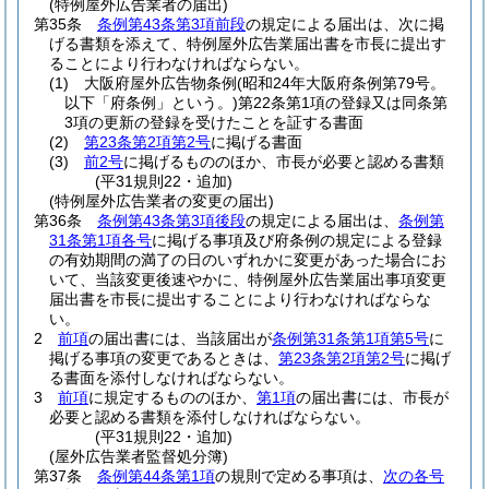
(特例屋外広告業者の届出)
第35条
条例第43条第3項前段
の規定による届出は、次に掲
げる書類を添えて、特例屋外広告業届出書を市長に提出す
ることにより行わなければならない。
(1)
大阪府屋外広告物条例
(昭和24年大阪府条例第79号。
以下「府条例」という。)
第22条第1項の登録又は同条第
3項の更新の登録を受けたことを証する書面
(2)
第23条第2項第2号
に掲げる書面
(3)
前2号
に掲げるもののほか、市長が必要と認める書類
(平31規則22・追加)
(特例屋外広告業者の変更の届出)
第36条
条例第43条第3項後段
の規定による届出は、
条例第
31条第1項各号
に掲げる事項及び府条例の規定による登録
の有効期間の満了の日のいずれかに変更があった場合にお
いて、当該変更後速やかに、特例屋外広告業届出事項変更
届出書を市長に提出することにより行わなければならな
い。
2
前項
の届出書には、当該届出が
条例第31条第1項第5号
に
掲げる事項の変更であるときは、
第23条第2項第2号
に掲げ
る書面を添付しなければならない。
3
前項
に規定するもののほか、
第1項
の届出書には、市長が
必要と認める書類を添付しなければならない。
(平31規則22・追加)
(屋外広告業者監督処分簿)
第37条
条例第44条第1項
の規則で定める事項は、
次の各号