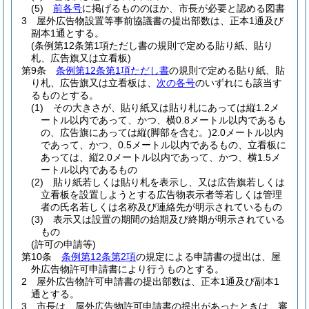
(5)
前各号
に掲げるもののほか、市長が必要と認める図書
3
屋外広告物設置等事前協議書の提出部数は、正本1通及び
副本1通とする。
(条例第12条第1項ただし書の規則で定める貼り紙、貼り
札、広告旗又は立看板)
第9条
条例第12条第1項ただし書
の規則で定める貼り紙、貼
り札、広告旗又は立看板は、
次の各号
のいずれにも該当す
るものとする。
(1)
その大きさが、貼り紙又は貼り札にあっては縦1.2メ
ートル以内であって、かつ、横0.8メートル以内であるも
の、広告旗にあっては縦
(脚部を含む。)
2.0メートル以内
であって、かつ、0.5メートル以内であるもの、立看板に
あっては、縦2.0メートル以内であって、かつ、横1.5メ
ートル以内であるもの
(2)
貼り紙若しくは貼り札を表示し、又は広告旗若しくは
立看板を設置しようとする広告物表示者等若しくは管理
者の氏名若しくは名称及び連絡先が明示されているもの
(3)
表示又は設置の期間の始期及び終期が明示されている
もの
(許可の申請等)
第10条
条例第12条第2項
の規定による申請書の提出は、屋
外広告物許可申請書により行うものとする。
2
屋外広告物許可申請書の提出部数は、正本1通及び副本1
通とする。
3
市長は、屋外広告物許可申請書の提出があったときは、審