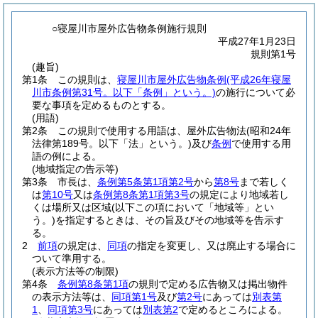
○寝屋川市屋外広告物条例施行規則
平成27年1月23日
規則第1号
(趣旨)
第1条
この規則は、
寝屋川市屋外広告物条例
(平成26年寝屋
川市条例第31号。以下「条例」という。)
の施行について必
要な事項を定めるものとする。
(用語)
第2条
この規則で使用する用語は、屋外広告物法
(昭和24年
法律第189号。以下「法」という。)
及び
条例
で使用する用
語の例による。
(地域指定の告示等)
第3条
市長は、
条例第5条第1項第2号
から
第8号
まで若しく
は
第10号
又は
条例第8条第1項第3号
の規定により地域若し
くは場所又は区域
(以下この項において「地域等」とい
う。)
を指定するときは、その旨及びその地域等を告示す
る。
2
前項
の規定は、
同項
の指定を変更し、又は廃止する場合に
ついて準用する。
(表示方法等の制限)
第4条
条例第8条第1項
の規則で定める広告物又は掲出物件
の表示方法等は、
同項第1号
及び
第2号
にあっては
別表第
1
、
同項第3号
にあっては
別表第2
で定めるところによる。