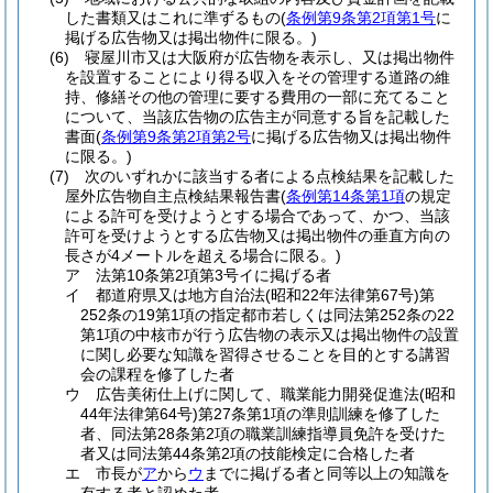
した書類又はこれに準ずるもの
(
条例第9条第2項第1号
に
掲げる広告物又は掲出物件に限る。)
(6)
寝屋川市又は大阪府が広告物を表示し、又は掲出物件
を設置することにより得る収入をその管理する道路の維
持、修繕その他の管理に要する費用の一部に充てること
について、当該広告物の広告主が同意する旨を記載した
書面
(
条例第9条第2項第2号
に掲げる広告物又は掲出物件
に限る。)
(7)
次のいずれかに該当する者による点検結果を記載した
屋外広告物自主点検結果報告書
(
条例第14条第1項
の規定
による許可を受けようとする場合であって、かつ、当該
許可を受けようとする広告物又は掲出物件の垂直方向の
長さが4メートルを超える場合に限る。)
ア
法第10条第2項第3号イに掲げる者
イ
都道府県又は地方自治法
(昭和22年法律第67号)
第
252条の19第1項の指定都市若しくは同法第252条の22
第1項の中核市が行う広告物の表示又は掲出物件の設置
に関し必要な知識を習得させることを目的とする講習
会の課程を修了した者
ウ
広告美術仕上げに関して、職業能力開発促進法
(昭和
44年法律第64号)
第27条第1項の準則訓練を修了した
者、同法第28条第2項の職業訓練指導員免許を受けた
者又は同法第44条第2項の技能検定に合格した者
エ
市長が
ア
から
ウ
までに掲げる者と同等以上の知識を