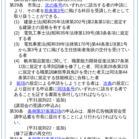
第29条
市長は、
次の各号
のいずれかに該当する者の申請に
より、その者を
前条第3号
に掲げる科目を受講した者として
取り扱うことができる。
(1)
建築士法
(昭和25年法律第202号)
第2条第1項に規定す
る建築士の資格を有する者
(2)
電気工事士法
(昭和35年法律第139号)
第3条各項に規定
する者
(3)
電気事業法
(昭和39年法律第170号)
第44条第1項第1号
から第3号までに掲げる主任技術者免状の交付を受けてい
る者
(4)
帆布製品製造に関して、職業能力開発促進法第27条第
1項に規定する準則訓練を修了した者、同法第28条第2項
に規定する職業訓練指導員免許を受けた者又は同法第44
条第2項に規定する技能検定に合格した者
2
前項
の規定による申請をしようとする者は、
次条
の規定に
より提出する申込書に
同項各号
のいずれかに該当する者で
あることを証する書面を添付しなければならない。
(平31規則22・追加)
(講習会の受講の申込み)
第30条
条例第37条第2項
の申込みは、屋外広告物講習会受
講申込書を市長に提出することにより行わなければならな
い。
(平31規則22・追加)
(修了証書の再交付)