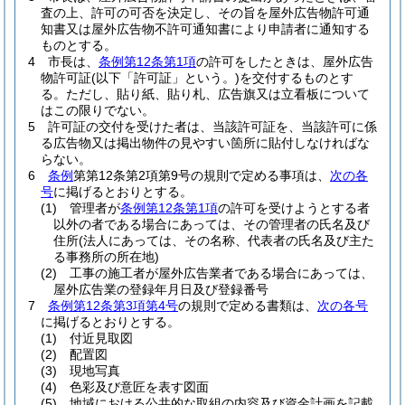
査の上、許可の可否を決定し、その旨を屋外広告物許可通
知書又は屋外広告物不許可通知書により申請者に通知する
ものとする。
4
市長は、
条例第12条第1項
の許可をしたときは、屋外広告
物許可証
(以下「許可証」という。)
を交付するものとす
る。
ただし、貼り紙、貼り札、広告旗又は立看板について
はこの限りでない。
5
許可証の交付を受けた者は、当該許可証を、当該許可に係
る広告物又は掲出物件の見やすい箇所に貼付しなければな
らない。
6
条例
第第12条第2項第9号の規則で定める事項は、
次の各
号
に掲げるとおりとする。
(1)
管理者が
条例第12条第1項
の許可を受けようとする者
以外の者である場合にあっては、その管理者の氏名及び
住所
(法人にあっては、その名称、代表者の氏名及び主た
る事務所の所在地)
(2)
工事の施工者が屋外広告業者である場合にあっては、
屋外広告業の登録年月日及び登録番号
7
条例第12条第3項第4号
の規則で定める書類は、
次の各号
に掲げるとおりとする。
(1)
付近見取図
(2)
配置図
(3)
現地写真
(4)
色彩及び意匠を表す図面
(5)
地域における公共的な取組の内容及び資金計画を記載