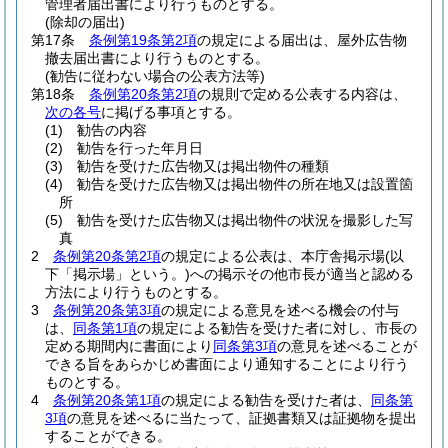
管理者届出書により行うものとする。
(除却の届出)
第17条
条例第19条第2項
の規定による届出は、屋外広告物
撤去届出書により行うものとする。
(勧告に従わない場合の公表方法等)
第18条
条例第20条第2項
の規則で定める公表する内容は、
次の各号
に掲げる事項とする。
(1)
勧告の内容
(2)
勧告を行った年月日
(3)
勧告を受けた広告物又は掲出物件の種類
(4)
勧告を受けた広告物又は掲出物件の所在地又は設置箇
所
(5)
勧告を受けた広告物又は掲出物件の状況を撮影した写
真
2
条例第20条第2項
の規定による公表は、本庁舎掲示場
(以
下「掲示場」という。)
への掲示その他市長が適当と認める
方法により行うものとする。
3
条例第20条第3項
の規定による意見を述べる機会の付与
は、
同条第1項
の規定による勧告を受けた者に対し、市長の
定める期間内に書面により
同条第3項
の意見を述べることが
できる旨をあらかじめ書面により通知することにより行う
ものとする。
4
条例第20条第1項
の規定による勧告を受けた者は、
同条第
3項
の意見を述べるに当たって、証拠書類又は証拠物を提出
することができる。