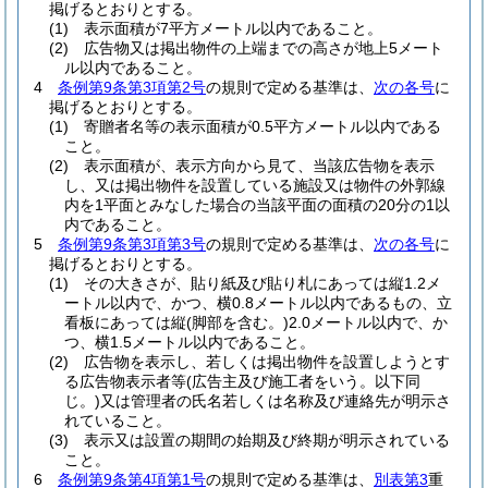
掲げるとおりとする。
(1)
表示面積が7平方メートル以内であること。
(2)
広告物又は掲出物件の上端までの高さが地上5メート
ル以内であること。
4
条例第9条第3項第2号
の規則で定める基準は、
次の各号
に
掲げるとおりとする。
(1)
寄贈者名等の表示面積が0.5平方メートル以内である
こと。
(2)
表示面積が、表示方向から見て、当該広告物を表示
し、又は掲出物件を設置している施設又は物件の外郭線
内を1平面とみなした場合の当該平面の面積の20分の1以
内であること。
5
条例第9条第3項第3号
の規則で定める基準は、
次の各号
に
掲げるとおりとする。
(1)
その大きさが、貼り紙及び貼り札にあっては縦1.2メ
ートル以内で、かつ、横0.8メートル以内であるもの、立
看板にあっては縦
(脚部を含む。)
2.0メートル以内で、か
つ、横1.5メートル以内であること。
(2)
広告物を表示し、若しくは掲出物件を設置しようとす
る広告物表示者等
(広告主及び施工者をいう。以下同
じ。)
又は管理者の氏名若しくは名称及び連絡先が明示さ
れていること。
(3)
表示又は設置の期間の始期及び終期が明示されている
こと。
6
条例第9条第4項第1号
の規則で定める基準は、
別表第3
重