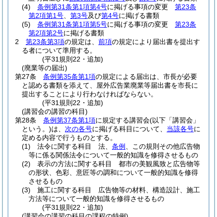
(4)
条例第31条第1項第4号
に掲げる事項の変更
第23条
第2項第1号
、
第3号
及び
第4号
に掲げる書類
(5)
条例第31条第1項第5号
に掲げる事項の変更
第23条
第2項第2号
に掲げる書類
2
第23条第3項
の規定は、
前項
の規定により届出書を提出す
る者について準用する。
(平31規則22・追加)
(廃業等の届出)
第27条
条例第35条第1項
の規定による届出は、市長が必要
と認める書類を添えて、屋外広告業廃業等届出書を市長に
提出することにより行わなければならない。
(平31規則22・追加)
(講習会の講習の科目)
第28条
条例第37条第1項
に規定する講習会
(以下「講習会」
という。)
は、
次の各号
に掲げる科目について、
当該各号
に
定める内容で行うものとする。
(1)
法令に関する科目 法、
条例
、この規則その他広告物
等に係る関係法令について一般的知識を修得させるもの
(2)
表示の方法に関する科目 都市の美観風致と広告物等
の形状、色彩、意匠等の調和について一般的知識を修得
させるもの
(3)
施工に関する科目 広告物等の材料、構造設計、施工
方法等について一般的知識を修得させるもの
(平31規則22・追加)
(講習会の講習の科目の課程の特例)