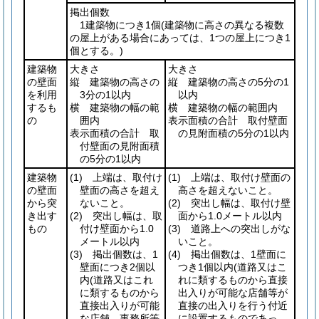
掲出個数
1建築物につき1個
(建築物に高さの異なる複数
の屋上がある場合にあっては、1つの屋上につき1
個とする。)
建築物
大きさ
大きさ
の壁面
縦 建築物の高さの
縦 建築物の高さの5分の1
を利用
3分の1以内
以内
するも
横 建築物の幅の範
横 建築物の幅の範囲内
の
囲内
表示面積の合計 取付壁面
表示面積の合計 取
の見附面積の5分の1以内
付壁面の見附面積
の5分の1以内
建築物
(1)
上端は、取付け
(1)
上端は、取付け壁面の
の壁面
壁面の高さを超え
高さを超えないこと。
から突
ないこと。
(2)
突出し幅は、取付け壁
き出す
(2)
突出し幅は、取
面から1.0メートル以内
もの
付け壁面から1.0
(3)
道路上への突出しがな
メートル以内
いこと。
(3)
掲出個数は、1
(4)
掲出個数は、1壁面に
壁面につき2個以
つき1個以内
(道路又はこ
内
(道路又はこれ
れに類するものから直接
に類するものから
出入りが可能な店舗等が
直接出入りが可能
直接の出入りを行う付近
な店舗、事務所等
に設置するものであっ