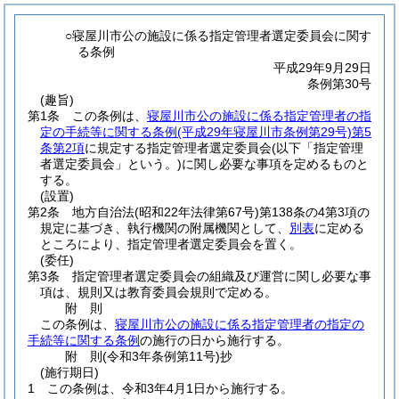
○寝屋川市公の施設に係る指定管理者選定委員会に関す
る条例
平成29年9月29日
条例第30号
(趣旨)
第1条
この条例は、
寝屋川市公の施設に係る指定管理者の指
定の手続等に関する条例
(平成29年寝屋川市条例第29号)
第5
条第2項
に規定する指定管理者選定委員会
(以下「指定管理
者選定委員会」という。)
に関し必要な事項を定めるものと
する。
(設置)
第2条
地方自治法
(昭和22年法律第67号)
第138条の4第3項の
規定に基づき、執行機関の附属機関として、
別表
に定める
ところにより、指定管理者選定委員会を置く。
(委任)
第3条
指定管理者選定委員会の組織及び運営に関し必要な事
項は、規則又は教育委員会規則で定める。
附
則
この条例は、
寝屋川市公の施設に係る指定管理者の指定の
手続等に関する条例
の施行の日から施行する。
附
則
(令和3年
条例第11号)
抄
(施行期日)
1
この条例は、令和3年4月1日から施行する。