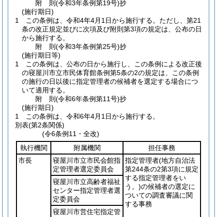
附
則
(令和3年
条例第19号)
抄
(施行期日)
1
この条例は、令和4年4月1日から施行する。
ただし、第21
条の改正規定並びに次項及び附則第3項の規定は、公布の日
から施行する。
附
則
(令和3年
条例第25号)
抄
(施行期日等)
1
この条例は、公布の日から施行し、この条例による改正後
の寝屋川市立市民体育館条例第5条の2の規定は、この条例
の施行の日以後に指定管理者の候補者を選定する場合につ
いて適用する。
附
則
(令和6年
条例第11号)
抄
(施行期日)
1
この条例は、令和6年4月1日から施行する。
別表
(第2条関係)
(令6条例11・全改)
執行機関
附属機関
担任事務
市長
寝屋川市立市民会館指
指定管理者
(地方自治法
定管理者選定委員会
第244条の2第3項に規定
する指定管理者をい
寝屋川市立高齢者福祉
う。)
の候補者の選定に
センター指定管理者選
ついての調査審議に関
定委員会
する事務
寝屋川市営住宅指定管