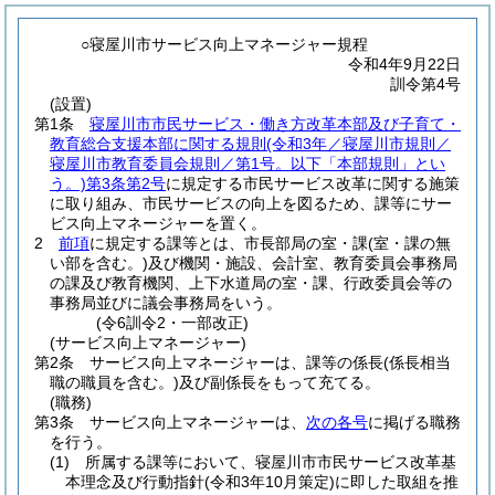
○寝屋川市サービス向上マネージャー規程
令和4年9月22日
訓令第4号
(設置)
第1条
寝屋川市市民サービス・働き方改革本部及び子育て・
教育総合支援本部に関する規則
(令和3年／寝屋川市規則／
寝屋川市教育委員会規則／第1号。以下「本部規則」とい
う。)
第3条第2号
に規定する市民サービス改革に関する施策
に取り組み、市民サービスの向上を図るため、課等にサー
ビス向上マネージャーを置く。
2
前項
に規定する課等とは、市長部局の室・課
(室・課の無
い部を含む。)
及び機関・施設、会計室、教育委員会事務局
の課及び教育機関、上下水道局の室・課、行政委員会等の
事務局並びに議会事務局をいう。
(令6訓令2・一部改正)
(サービス向上マネージャー)
第2条
サービス向上マネージャーは、課等の係長
(係長相当
職の職員を含む。)
及び副係長をもって充てる。
(職務)
第3条
サービス向上マネージャーは、
次の各号
に掲げる職務
を行う。
(1)
所属する課等において、寝屋川市市民サービス改革基
本理念及び行動指針
(令和3年10月策定)
に即した取組を推