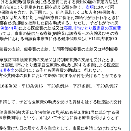
おける医療費
(健康保険に係る療養に要する費用の額の算定方法
(法
方法)
により算定された額を超える額を除く。
次項
において同
被保険者を含む。以下同じ。)
、組合員若しくは加入者
(被保険者、
合員又は加入者に対し当該医療費に係る付加給付が行われるときに
部自己負担額を控除した額を助成する。
ただし、子どもがその疾
例第44号)
による医療費の助成又は
寝屋川市ひとり親家庭の医療費
っては、食事の提供たる療養
(病院又は診療所への入院及びその療
場合における当該食事療養に係る健康保険法
(大正11年法律第70
養費の支給、療養費の支給、訪問看護療養費の支給又は特別療養
家族訪問看護療養費の支給又は特別療養費の支給を受けたとき。
又は寝屋川市ひとり親家庭医療費の助成に関する条例による医療証
前項本文
の規定による子ども医療費の助成は、行わない。
方公共団体の負担において医療に関する給付を受けることができる
18条例32・平19条例16・平23条例14・平27条例1・平29条例27・
申請して、子ども医療費の助成を受ける資格を証する医療証の交付
健康保険法
(大正11年法律第70号)
第63条第3項第1号に規定する保
医療機関等」という。)
において子どもに係る療養を受けようとす
養を受けた日の属する月を単位として、市長に申請しなければなら