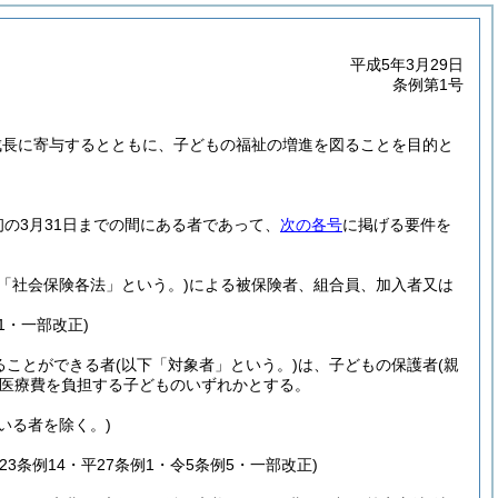
平成5年3月29日
条例第1号
。
成長に寄与するとともに、子どもの福祉の増進を図ることを目的と
の3月31日までの間にある者であって、
次の各号
に掲げる要件を
下「社会保険各法」という。)
による被保険者、組合員、加入者又は
例1・一部改正)
ることができる者
(以下「対象者」という。)
は、子どもの保護者
(親
医療費を負担する子どものいずれかとする。
いる者を除く。)
平23条例14・平27条例1・令5条例5・一部改正)