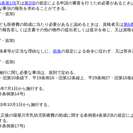
5条第1項
又は
第3項
の規定による申請の審査を行うため必要があるとき
な事項の報告を求めることができる。
7・追加)
ども医療費の助成に当たり必要があると認めるときは、資格者又は
第6
の報告若しくは文書その他の物件の提出若しくは提示を命じ、又は資格
。
7・追加)
格者等が正当な理由なしに、
前条
の規定による命令に従わず、又は答弁
。
7・追加)
施行に関し必要な事項は、規則で定める。
4・旧第10条繰下、平19条例16・旧第12条繰上、平29条例27・旧第10条
5年7月1日から施行する。
年
条例第14号)
5年10月1日から施行する。
改正後の寝屋川市乳幼児医療費の助成に関する条例第4条第2項の規定に
する。
年
条例第17号)