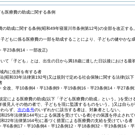
ども医療費の助成に関する条例
の助成に関する条例(昭和49年寝屋川市条例第12号)の全部を改正する
、子どもに係る医療費の一部を助成することにより、子どもの健やかな
4・平23条例14・一部改正)
いて「子ども」とは、出生の日から満18歳に達した日以後における最初
。
域内に住所を有する者
法
(昭和33年法律第192号)
又は規則で定める社会保険に関する法律
(以
者
4・全改、平10条例4・平13条例9・平19条例16・平23条例14・平27条
規定による医療費の助成
(以下「子ども医療費の助成」という。)
を受け
年後見人その他の者で、子どもを現に監護するものをいう。)
又は自らが
かわらず、
次の各号
のいずれかに該当する者は、対象者としない。
昭和25年法律第144号)
による保護を受けている者
(その保護を停止されて
昭和22年法律第164号)
に基づく措置による医療費の支給を受けている者
4・平6条例17・平10条例4・平12条例12・平18条例32・平19条例16・