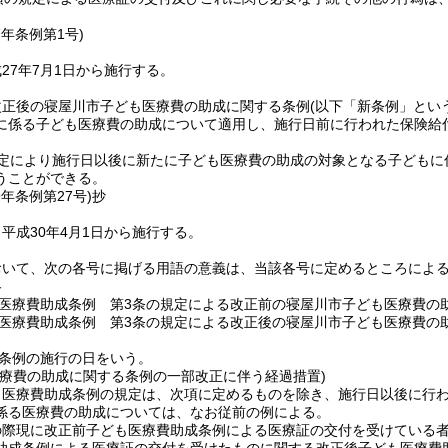
7年
条例第1号)
27年7月1日から施行する。
改正後の寝屋川市子ども医療費の助成に関する条例
(以下「新条例」とい
に係る子ども医療費の助成について適用し、施行日前に行われた保険給
規定により施行日以後に新たに子ども医療費の助成の対象となる子どもに
うことができる。
9年
条例第27号)
抄
平成30年4月1日から施行する。
おいて、次の各号に掲げる用語の意義は、当該各号に定めるところによ
略
医療費助成条例 第3条の規定による改正前の寝屋川市子ども医療費の
医療費助成条例 第3条の規定による改正後の寝屋川市子ども医療費の
条例の施行の日をいう。
医療費の助成に関する条例の一部改正に伴う経過措置)
も医療費助成条例の規定は、次項に定めるものを除き、施行日以後に行
係る医療費の助成については、なお従前の例による。
の際現に改正前子ども医療費助成条例による医療証の交付を受けている