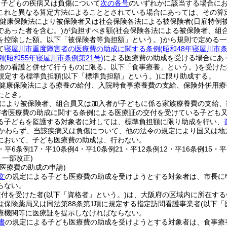
、子どもの疾病又は負傷について
次の各号
のいずれかに該当する場合に
これと異なる算定方法によることとされている場合にあっては、その算定
健康保険法により被保険者又は社会保険各法による被保険者
(日雇特例
であった者を含む。)
が負担すべき額
(社会保険各法による被保険者、組
を控除した額。以下「被保険者等負担額」という。)
から規則で定める一
て
寝屋川市重度障害者の医療費の助成に関する条例
(昭和48年寝屋川市条
例
(昭和55年寝屋川市条例第21号)
による医療費の助成を受ける場合にあ
他の看護と併せて行うものに限る。以下「食事療養」という。)
を受けた
に規定する標準負担額
(以下「標準負担額」という。)
に限り助成する。
健康保険法による療養の給付、入院時食事療養費の支給、保険外併用療
たとき。
により被保険者、組合員又は加入者が子どもに係る家族療養費の支給、
害者医療費の助成に関する条例による医療証の交付を受けている子ども
る子どもを監護する対象者に対しては、標準負担額に限り助成を行い、
かわらず、当該疾病又は負傷について、他の法令の規定により国又は地
において、子ども医療費の助成は、行わない。
4・平6条例17・平10条例4・平10条例21・平12条例12・平16条例15・平
・一部改正)
医療費の助成の申請)
文
の規定による子ども医療費の助成を受けようとする対象者は、市長に
らない。
交付を受けた者
(以下「資格者」という。)
は、大阪府の区域内に所在する
は保険薬局又は同法第88条第1項に規定する指定訪問看護事業者
(以下「
療機関等に医療証を提示しなければならない。
書
の規定による子ども医療費の助成を受けようとする対象者は、食事療