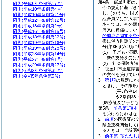
第4条
寝屋川市は
附則
(平成6年条例第17号)
令の規定に基づき
附則
(平成10年条例第4号)
じ。)
のうち、国民
附則
(平成10年条例第21号)
組合員又は加入者
附則
(平成12年条例第12号)
あっては、その額
附則
(平成13年条例第9号)
病又は負傷につい
附則
(平成16年条例第15号)
の助成に関する条
附則
(平成18年条例第32号)
養に伴う世話その
附則
(平成19年条例第16号)
号)
第85条第2項
附則
(平成19年条例第28号)
(1)
子どもが国民
附則
(平成23年条例第14号)
費の支給を受け
附則
(平成27年条例第1号)
(2)
社会保険各法
附則
(平成29年条例第27号)
2
寝屋川市重度障
附則
(令和2年条例第38号)
の交付を受けてい
附則
(令和5年条例第5号)
3
第1項
の規定にか
ときは、その限度
(平5条例1
令2条例38
(医療証及び子ども
第5条
前条第1項本
を受けなければな
2
前項
の医療証の
険医療機関若しく
るときは、当該医
3
前条第1項ただし