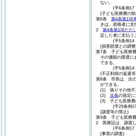
ない。
(平6条例1
(子ども医療費の助
第6条
第4条第1項
きは、資格者に支
2
第4条第1項ただ
定した者に支払う
(平5条例1
(損害賠償との調整
第7条
子ども医療
その価額の限度に
できる。
(平5条例1
(不正利得の返還等
第8条
市長は、次
ができる。
(1)
偽りその他不
(2)
次条
の規定に
(3)
子ども医療費
(平29条例2
(譲渡等の禁止)
第9条
子ども医療
2
医療証は、譲渡
(平6条例1
(事実の調査)