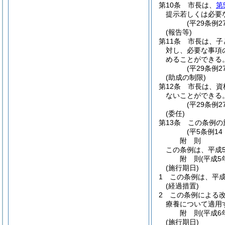
第10条
市長は、
第
提示若しくは必要
(平29条例2
(報告等)
第11条
市長は、子
対し、必要な事項
めることができる
(平29条例2
(助成の制限)
第12条
市長は、資
ないことができる
(平29条例2
(委任)
第13条
この条例の
(平5条例1
附
則
この条例は、平成
附
則
(平成5
(施行期日)
1
この条例は、平成
(経過措置)
2
この条例による
療養について適用
附
則
(平成6
(施行期日)