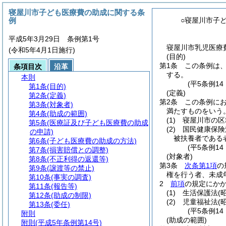
寝屋川市子ども医療費の助成に関する条
例
○寝屋川市子
平成5年3月29日 条例第1号
寝屋川市乳児医療費
(令和5年4月1日施行)
(目的)
第1条
この条例は
条項目次
沿革
する。
本則
(平5条例1
第1条
(目的)
(定義)
第2条
(定義)
第2条
この条例にお
第3条
(対象者)
満たすものをいう
第4条
(助成の範囲)
(1)
寝屋川市の区
第5条
(医療証及び子ども医療費の助成
(2)
国民健康保険
の申請)
被扶養者である
第6条
(子ども医療費の助成の方法)
(平5条例1
第7条
(損害賠償との調整)
(対象者)
第8条
(不正利得の返還等)
第3条
次条第1項
の
第9条
(譲渡等の禁止)
権を行う者、未成
第10条
(事実の調査)
2
前項
の規定にか
第11条
(報告等)
(1)
生活保護法
(
第12条
(助成の制限)
(2)
児童福祉法
(
第13条
(委任)
(平5条例1
附則
(助成の範囲)
附則
(平成5年条例第14号)