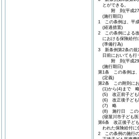
とができる。
附
則
(平成2
(施行期日)
1
この条例は、平成
(経過措置)
2
この条例による
における保険給付
(準備行為)
3
新条例第2条の
日前においても行
附
則
(平成2
(施行期日)
第1条
この条例は、
(定義)
第2条
この附則に
(1)から(4)まで
(5)
改正前子ども
(6)
改正後子ども
(7)
略
(8)
施行日 この
(寝屋川市子ども
第6条
改正後子ど
われた保険給付に
2
この条例の施行