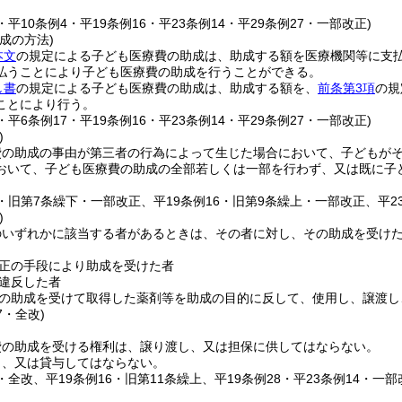
7・平10条例4・平19条例16・平23条例14・平29条例27・一部改正)
成の方法)
本文
の規定による子ども医療費の助成は、助成する額を医療機関等に支
払うことにより子ども医療費の助成を行うことができる。
し書
の規定による子ども医療費の助成は、助成する額を、
前条第3項
の規
ことにより行う。
4・平6条例17・平19条例16・平23条例14・平29条例27・一部改正)
)
費の助成の事由が第三者の行為によって生じた場合において、子どもが
おいて、子ども医療費の助成の全部若しくは一部を行わず、又は既に子
4・旧第7条繰下・一部改正、平19条例16・旧第9条繰上・一部改正、平23
)
のいずれかに該当する者があるときは、その者に対し、その助成を受け
正の手段により助成を受けた者
違反した者
の助成を受けて取得した薬剤等を助成の目的に反して、使用し、譲渡し
7・全改)
費の助成を受ける権利は、譲り渡し、又は担保に供してはならない。
し、又は貸与してはならない。
7・全改、平19条例16・旧第11条繰上、平19条例28・平23条例14・一部