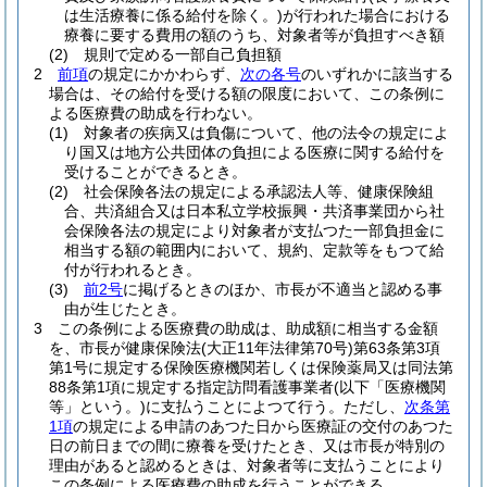
は生活療養に係る給付を除く。)
が行われた場合における
療養に要する費用の額のうち、対象者等が負担すべき額
(2)
規則で定める一部自己負担額
2
前項
の規定にかかわらず、
次の各号
のいずれかに該当する
場合は、その給付を受ける額の限度において、この条例に
よる医療費の助成を行わない。
(1)
対象者の疾病又は負傷について、他の法令の規定によ
り国又は地方公共団体の負担による医療に関する給付を
受けることができるとき。
(2)
社会保険各法の規定による承認法人等、健康保険組
合、共済組合又は日本私立学校振興・共済事業団から社
会保険各法の規定により対象者が支払つた一部負担金に
相当する額の範囲内において、規約、定款等をもつて給
付が行われるとき。
(3)
前2号
に掲げるときのほか、市長が不適当と認める事
由が生じたとき。
3
この条例による医療費の助成は、助成額に相当する金額
を、市長が健康保険法
(大正11年法律第70号)
第63条第3項
第1号に規定する保険医療機関若しくは保険薬局又は同法第
88条第1項に規定する指定訪問看護事業者
(以下「医療機関
等」という。)
に支払うことによつて行う。
ただし、
次条第
1項
の規定による申請のあつた日から医療証の交付のあつた
日の前日までの間に療養を受けたとき、又は市長が特別の
理由があると認めるときは、対象者等に支払うことにより
この条例による医療費の助成を行うことができる。