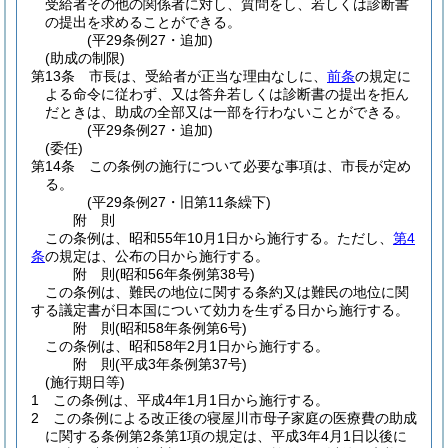
受給者その他の関係者に対し、質問をし、若しくは診断書
の提出を求めることができる。
(平29条例27・追加)
(助成の制限)
第13条
市長は、受給者が正当な理由なしに、
前条
の規定に
よる命令に従わず、又は答弁若しくは診断書の提出を拒ん
だときは、助成の全部又は一部を行わないことができる。
(平29条例27・追加)
(委任)
第14条
この条例の施行について必要な事項は、市長が定め
る。
(平29条例27・旧第11条繰下)
附
則
この条例は、昭和55年10月1日から施行する。
ただし、
第4
条
の規定は、公布の日から施行する。
附
則
(昭和56年
条例第38号)
この条例は、難民の地位に関する条約又は難民の地位に関
する議定書が日本国について効力を生ずる日から施行する。
附
則
(昭和58年
条例第6号)
この条例は、昭和58年2月1日から施行する。
附
則
(平成3年
条例第37号)
(施行期日等)
1
この条例は、平成4年1月1日から施行する。
2
この条例による改正後の寝屋川市母子家庭の医療費の助成
に関する条例第2条第1項の規定は、平成3年4月1日以後に