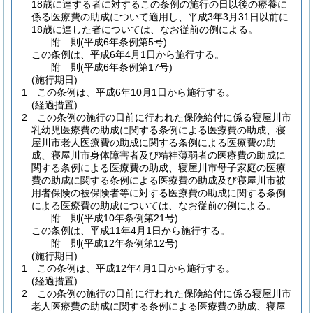
18歳に達する者に対するこの条例の施行の日以後の療養に
係る医療費の助成について適用し、平成3年3月31日以前に
18歳に達した者については、なお従前の例による。
附
則
(平成6年
条例第5号)
この条例は、平成6年4月1日から施行する。
附
則
(平成6年
条例第17号)
(施行期日)
1
この条例は、平成6年10月1日から施行する。
(経過措置)
2
この条例の施行の日前に行われた保険給付に係る寝屋川市
乳幼児医療費の助成に関する条例による医療費の助成、寝
屋川市老人医療費の助成に関する条例による医療費の助
成、寝屋川市身体障害者及び精神薄弱者の医療費の助成に
関する条例による医療費の助成、寝屋川市母子家庭の医療
費の助成に関する条例による医療費の助成及び寝屋川市被
用者保険の被保険者等に対する医療費の助成に関する条例
による医療費の助成については、なお従前の例による。
附
則
(平成10年
条例第21号)
この条例は、平成11年4月1日から施行する。
附
則
(平成12年
条例第12号)
(施行期日)
1
この条例は、平成12年4月1日から施行する。
(経過措置)
2
この条例の施行の日前に行われた保険給付に係る寝屋川市
老人医療費の助成に関する条例による医療費の助成、寝屋