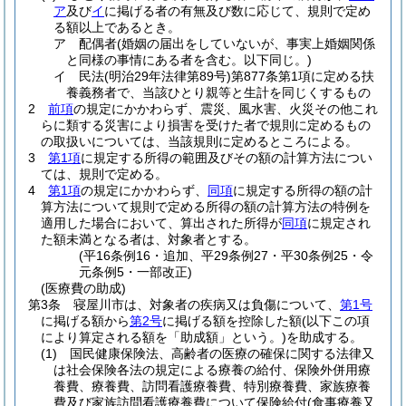
ア
及び
イ
に掲げる者の有無及び数に応じて、規則で定め
る額以上であるとき。
ア
配偶者
(婚姻の届出をしていないが、事実上婚姻関係
と同様の事情にある者を含む。以下同じ。)
イ
民法
(明治29年法律第89号)
第877条第1項に定める扶
養義務者で、当該ひとり親等と生計を同じくするもの
2
前項
の規定にかかわらず、震災、風水害、火災その他これ
らに類する災害により損害を受けた者で規則に定めるもの
の取扱いについては、当該規則に定めるところによる。
3
第1項
に規定する所得の範囲及びその額の計算方法につい
ては、規則で定める。
4
第1項
の規定にかかわらず、
同項
に規定する所得の額の計
算方法について規則で定める所得の額の計算方法の特例を
適用した場合において、算出された所得が
同項
に規定され
た額未満となる者は、対象者とする。
(平16条例16・追加、平29条例27・平30条例25・令
元条例5・一部改正)
(医療費の助成)
第3条
寝屋川市は、対象者の疾病又は負傷について、
第1号
に掲げる額から
第2号
に掲げる額を控除した額
(以下この項
により算定される額を「助成額」という。)
を助成する。
(1)
国民健康保険法、高齢者の医療の確保に関する法律又
は社会保険各法の規定による療養の給付、保険外併用療
養費、療養費、訪問看護療養費、特別療養費、家族療養
費及び家族訪問看護療養費について保険給付
(食事療養又