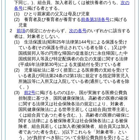
下同じ。)
、組合員、加入者若しくは被扶養者のうち、
次の
各号
に掲げる者とする。
(1)
ひとり親家庭の父又は母及び児童
(2)
養育者及び養育者が養育する
前条第3項各号
に掲げる
児童
2
前項
の規定にかかわらず、
次の各号
のいずれかに該当する
者は、対象者としない。
(1)
生活保護法
(昭和25年法律第144号)
による保護を受け
ている者
(その保護を停止されている者を除く。)
又は中
国残留邦人等の円滑な帰国の促進並びに永住帰国した中
国残留邦人等及び特定配偶者の自立の支援に関する法律
(平成6年法律第30号)
による支援給付を受けている者
(2)
児童福祉法に基づく措置による医療費の支給を受けて
いる者及び同法第24条の2第1項に規定する指定障害児入
所施設等に入所又は入院している者
(通所している者を除
く。)
(3)
前2号
に掲げるもののほか、国が実施する医療公費負
担制度に基づき、国民健康保険法、高齢者の医療の確保
に関する法律又は社会保険各法の規定により、対象者、
国民健康保険法による世帯主若しくは組合員
(世帯主若し
くは組合員であつた者を含む。)
、高齢者の医療の確保に
関する法律による被保険者又は社会保険各法による被保
険者、組合員若しくは加入者
(被保険者、組合員又は加入
者であつた者を含む。)
(以下これらを「対象者等」とい
う。)
が負担すべき額について全額公費負担を受けること