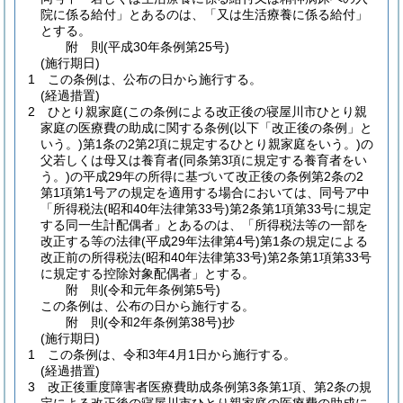
院に係る給付」とあるのは、「又は生活療養に係る給付」
とする。
附
則
(平成30年
条例第25号)
(施行期日)
1
この条例は、公布の日から施行する。
(経過措置)
2
ひとり親家庭
(この条例による改正後の寝屋川市ひとり親
家庭の医療費の助成に関する条例
(以下「改正後の条例」と
いう。)
第1条の2第2項に規定するひとり親家庭をいう。)
の
父若しくは母又は養育者
(同条第3項に規定する養育者をい
う。)
の平成29年の所得に基づいて改正後の条例第2条の2
第1項第1号アの規定を適用する場合においては、同号ア中
「所得税法
(昭和40年法律第33号)
第2条第1項第33号に規定
する同一生計配偶者」とあるのは、「所得税法等の一部を
改正する等の法律
(平成29年法律第4号)
第1条の規定による
改正前の所得税法
(昭和40年法律第33号)
第2条第1項第33号
に規定する控除対象配偶者」とする。
附
則
(令和元年
条例第5号)
この条例は、公布の日から施行する。
附
則
(令和2年
条例第38号)
抄
(施行期日)
1
この条例は、令和3年4月1日から施行する。
(経過措置)
3
改正後重度障害者医療費助成条例第3条第1項、第2条の規