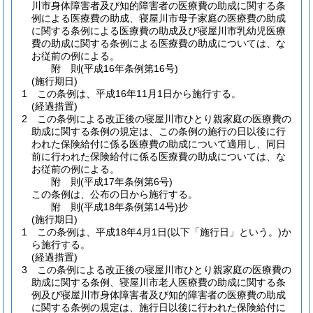
川市身体障害者及び知的障害者の医療費の助成に関する条
例による医療費の助成、寝屋川市母子家庭の医療費の助成
に関する条例による医療費の助成及び寝屋川市乳幼児医療
費の助成に関する条例による医療費の助成については、な
お従前の例による。
附
則
(平成16年
条例第16号)
(施行期日)
1
この条例は、平成16年11月1日から施行する。
(経過措置)
2
この条例による改正後の寝屋川市ひとり親家庭の医療費の
助成に関する条例の規定は、この条例の施行の日以後に行
われた保険給付に係る医療費の助成について適用し、同日
前に行われた保険給付に係る医療費の助成については、な
お従前の例による。
附
則
(平成17年
条例第6号)
この条例は、公布の日から施行する。
附
則
(平成18年
条例第14号)
抄
(施行期日)
1
この条例は、平成18年4月1日
(以下「施行日」という。)
か
ら施行する。
(経過措置)
3
この条例による改正後の寝屋川市ひとり親家庭の医療費の
助成に関する条例、寝屋川市老人医療費の助成に関する条
例及び寝屋川市身体障害者及び知的障害者の医療費の助成
に関する条例の規定は、施行日以後に行われた保険給付に