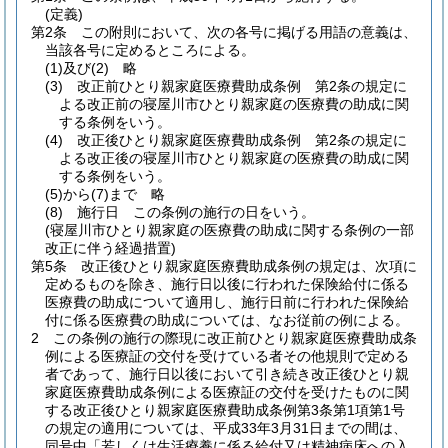
(定義)
第2条
この附則において、次の各号に掲げる用語の意義は、
当該各号に定めるところによる。
(1)及び(2)
略
(3)
改正前ひとり親家庭医療費助成条例 第2条の規定に
よる改正前の寝屋川市ひとり親家庭の医療費の助成に関
する条例をいう。
(4)
改正後ひとり親家庭医療費助成条例 第2条の規定に
よる改正後の寝屋川市ひとり親家庭の医療費の助成に関
する条例をいう。
(5)から(7)まで
略
(8)
施行日 この条例の施行の日をいう。
(寝屋川市ひとり親家庭の医療費の助成に関する条例の一部
改正に伴う経過措置)
第5条
改正後ひとり親家庭医療費助成条例の規定は、次項に
定めるものを除き、施行日以後に行われた保険給付に係る
医療費の助成について適用し、施行日前に行われた保険給
付に係る医療費の助成については、なお従前の例による。
2
この条例の施行の際現に改正前ひとり親家庭医療費助成条
例による医療証の交付を受けている者その他規則で定める
者であって、施行日以後において引き続き改正後ひとり親
家庭医療費助成条例による医療証の交付を受けたものに関
する改正後ひとり親家庭医療費助成条例第3条第1項第1号
の規定の適用については、平成33年3月31日までの間は、
同号中「若しくは生活療養に係る給付又は精神病床への入