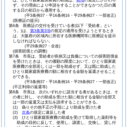
は、ひとり親家庭医療費の助成は、
前項
の規定にかかわら
ず、その理由により申請をすることができなかつた日の属
する日の初日から適用する。
(平3条例37・平16条例16・平29条例27・一部改正)
(医療証の提示)
第6条
医療証の交付を受けている者
(以下「受給者」とい
う。)
は、
第3条第3項
の規定の適用を受けようとするとき
は、大阪府の区域内に所在する医療機関等に医療証を提示
しなければならない。
(平29条例27・全改)
(損害賠償との調整)
第7条
市長は、受給者が疾病又は負傷についての損害賠償金
を受けたときは、その価額の限度において、ひとり親家庭
医療費の全部若しくは一部を助成せず、又は既に助成した
ひとり親家庭医療費の額に相当する金額を返還させること
ができる。
(平3条例37・平16条例16・平29条例27・一部改正)
(不正利得の返還等)
第8条
市長は、次のいずれかに該当する者があるときは、そ
の者に対し、その助成を受けた額に相当する金額の全部又
は一部の返還又は支払を請求することができる。
(1)
偽りその他不正の手段により助成を受けた者
(2)
次条
の規定に違反した者
(3)
ひとり親家庭医療費の助成を受けて取得した薬剤等を
助成の目的に反して、使用し、譲渡し、交換し、貸し付