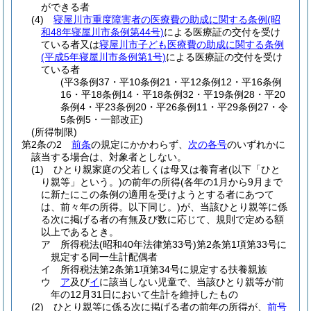
ができる者
(4)
寝屋川市重度障害者の医療費の助成に関する条例
(昭
和48年寝屋川市条例第44号)
による医療証の交付を受け
ている者又は
寝屋川市子ども医療費の助成に関する条例
(平成5年寝屋川市条例第1号)
による医療証の交付を受け
ている者
(平3条例37・平10条例21・平12条例12・平16条例
16・平18条例14・平18条例32・平19条例28・平20
条例4・平23条例20・平26条例11・平29条例27・令
5条例5・一部改正)
(所得制限)
第2条の2
前条
の規定にかかわらず、
次の各号
のいずれかに
該当する場合は、対象者としない。
(1)
ひとり親家庭の父若しくは母又は養育者
(以下「ひと
り親等」という。)
の前年の所得
(各年の1月から9月まで
に新たにこの条例の適用を受けようとする者にあつて
は、前々年の所得。以下同じ。)
が、当該ひとり親等に係
る次に掲げる者の有無及び数に応じて、規則で定める額
以上であるとき。
ア
所得税法
(昭和40年法律第33号)
第2条第1項第33号に
規定する同一生計配偶者
イ
所得税法第2条第1項第34号に規定する扶養親族
ウ
ア
及び
イ
に該当しない児童で、当該ひとり親等が前
年の12月31日において生計を維持したもの
(2)
ひとり親等に係る次に掲げる者の前年の所得が、
前号