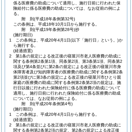
係る医療費の助成について適用し、施行日前に行われた保
険給付に係る医療費の助成については、なお従前の例によ
る。
附
則
(平成18年
条例第32号)
この条例は、平成18年10月1日から施行する。
附
則
(平成19年
条例第28号)
抄
(施行期日)
1
この条例は、平成20年4月1日
(以下「施行日」という。)
か
ら施行する。
(経過措置)
2
第1条の規定による改正後の寝屋川市老人医療費の助成に
関する条例第2条第1項、同条第2項、第3条第1項、同条第2
項及び第4条並びに第2条の規定による改正後の寝屋川市身
体障害者及び知的障害者の医療費の助成に関する条例第2条
第2項並びに第3条の規定による改正後の寝屋川市ひとり親
家庭の医療費の助成に関する条例第2条第2項の規定は、施
行日以後に行われた保険給付に係る医療費の助成について
適用し、施行日前に行われた保険給付に係る医療費の助成
については、なお従前の例による。
附
則
(平成20年
条例第4号)
(施行期日)
1
この条例は、平成20年4月1日から施行する。
(経過措置)
2
第1条の規定による改正後の寝屋川市老人医療費の助成に
関する条例第2条第2項の規定、第2条の規定による改正後