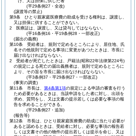
け、又は担保に供した者
(平29条例27・全改)
(譲渡等の禁止)
第9条
ひとり親家庭医療費の助成を受ける権利は、譲渡し、
又は担保に供することができない。
2
医療証は、譲渡し、又は貸与してはならない。
(平16条例16・平19条例28・一部改正)
(届出の義務)
第10条
受給者は、規則で定めるところにより、居住地、氏
名その他規則で定める事項に変更があつたときは、市長に
届け出なければならない。
2
受給者が死亡したときは、戸籍法
(昭和22年法律第224号)
の規定による死亡の届出義務者は、規則で定めるところに
より、その旨を市長に届け出なければならない。
(平3条例37・平29条例27・一部改正)
(事実の調査)
第11条
市長は、
第4条第1項
の規定による申請の審査を行う
ため必要があるときは、当該申請をした者に対し、出頭を
求め、質問をし、又は文書の提示若しくは必要な事項の報
告を求めることができる。
(平29条例27・追加)
(報告等)
第12条
市長は、ひとり親家庭医療費の助成に当たり必要が
あると認めるときは、受給者に対し、必要な事項の報告若
しくは文書その他の物件の提出若しくは提示を命じ、又は