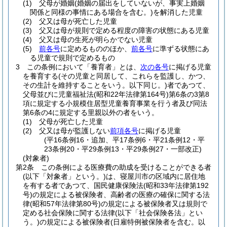
(1)
父母が婚姻
(婚姻の届出をしていないが、事実上婚姻
関係と同様の事情にある場合を含む。)
を解消した児童
(2)
父又は母が死亡した児童
(3)
父又は母が規則で定める程度の障害の状態にある児童
(4)
父又は母の生死が明らかでない児童
(5)
前各号
に定めるもののほか、
前各号
に準ずる状態にあ
る児童で規則で定めるもの
3
この条例において「養育者」とは、
次の各号
に掲げる児童
を養育する
(その児童と同居して、これらを監護し、かつ、
その生計を維持することをいう。以下同じ。)
者であつて、
父母並びに児童福祉法
(昭和22年法律第164号)
第6条の3第8
項に規定する小規模住居型児童養育事業を行う者及び同法
第6条の4に規定する里親以外の者をいう。
(1)
父母が死亡した児童
(2)
父又は母が監護しない
前項各号
に掲げる児童
(平16条例16・追加、平17条例6・平21条例12・平
23条例20・平29条例13・平29条例27・一部改正)
(対象者)
第2条
この条例による医療費の助成を受けることができる者
(以下「対象者」という。)
は、寝屋川市の区域内に居住地
を有する者であつて、国民健康保険法
(昭和33年法律第192
号)
の規定による被保険者、高齢者の医療の確保に関する法
律
(昭和57年法律第80号)
の規定による被保険者又は規則で
定める社会保険に関する法律
(以下「社会保険各法」とい
う。)
の規定による被保険者
(日雇特例被保険者を含む。以