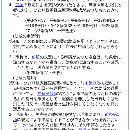
4
前項
の規定による支払があつたときは、当該医療を受けた
者に対し、ひとり親家庭医療費の助成があつたものとみな
す。
(平3条例37・平6条例5・平6条例17・平12条例12・
平16条例16・平18条例32・平26条例11・平29条例
27・令2条例38・一部改正)
(助成の申請等)
第4条
この条例による医療費の助成を受けようとする者は、
規則で定めるところにより、市長に申請しなければならな
い。
2
市長は、
前項
の規定による申請があつた場合は、対象者に
該当するかどうかを審査し、対象者に該当することを確認
したときは、医療証を交付するものとする。
(平29条例27・全改)
(助成の適用)
第5条
ひとり親家庭医療費の助成は、
前条第1項
の規定によ
る申請のあつた日から適用する。
ただし、その助成の適用
については、
前条第1項
の規定による申請のあつた日の属す
る月の初日を限度として、配偶者と離別した日若しくは死
別した日又は扶養義務者と生計を同じくしなくなつた日に
遡及することができる。
2
申請者が、災害その他やむを得ない理由により、
前条第1
項
の規定による申請をすることができなかつた場合におい
て、その理由がやんだ後15日以内にその申請をしたとき