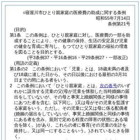
○寝屋川市ひとり親家庭の医療費の助成に関する条例
昭和55年7月14日
条例第21号
(目的)
第1条
この条例は、ひとり親家庭に対し、医療費の一部を助
成することにより、その健康の保持、生活の安定及び児童
の健全な育成に寄与し、もつてひとり親家庭の福祉の増進
を図ることを目的とする。
(平3条例37・平16条例16・平29条例27・一部改正)
(用語の定義)
第1条の2
この条例において「児童」とは、18歳未満の者及
び18歳に達した日から、その日以後における最初の3月31
日までの間にある者をいう。
2
この条例において「ひとり親家庭」とは、
次の各号
のいず
れかに該当する児童の父
(母が児童を懐胎した当時婚姻の届
出をしていないが、その母と事実上婚姻関係と同様の事情
にあつた者を含む。以下同じ。)
又は母がその児童を監護す
る家庭をいう。
ただし、その児童に父又は母に係る配偶者
(婚姻の届出をしていないが、事実上婚姻関係と同様の事情
にある者を含み、規則で定める程度の障害の状態にある場
合を除く。)
があり、これらの者に養育
(その児童の生計を
維持し、又は同一にすることをいう。)
されているときを除
く。