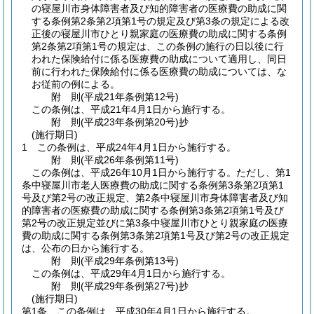
の寝屋川市身体障害者及び知的障害者の医療費の助成に関
する条例第2条第2項第1号の規定及び第3条の規定による改
正後の寝屋川市ひとり親家庭の医療費の助成に関する条例
第2条第2項第1号の規定は、この条例の施行の日以後に行
われた保険給付に係る医療費の助成について適用し、同日
前に行われた保険給付に係る医療費の助成については、な
お従前の例による。
附
則
(平成21年
条例第12号)
この条例は、平成21年4月1日から施行する。
附
則
(平成23年
条例第20号)
抄
(施行期日)
1
この条例は、平成24年4月1日から施行する。
附
則
(平成26年
条例第11号)
この条例は、平成26年10月1日から施行する。
ただし、第1
条中寝屋川市老人医療費の助成に関する条例第3条第2項第1
号及び第2号の改正規定、第2条中寝屋川市身体障害者及び知
的障害者の医療費の助成に関する条例第3条第2項第1号及び
第2号の改正規定並びに第3条中寝屋川市ひとり親家庭の医療
費の助成に関する条例第3条第2項第1号及び第2号の改正規定
は、公布の日から施行する。
附
則
(平成29年
条例第13号)
この条例は、平成29年4月1日から施行する。
附
則
(平成29年
条例第27号)
抄
(施行期日)
第1条
この条例は、平成30年4月1日から施行する。