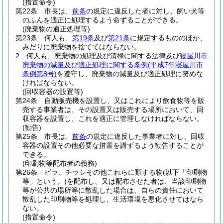
(措置命令)
第22条
市長は、
前条
の規定に違反した者に対し、飼い犬等
のふんを適正に処理するよう命ずることができる。
(廃棄物の適正処理等)
第23条
何人も、
第19条
及び
第21条
に規定するもののほか、
みだりに廃棄物を捨ててはならない。
2
何人も、廃棄物の処理及び清掃に関する法律及び
寝屋川市
廃棄物の減量及び適正処理に関する条例
(平成7年寝屋川市
条例第8号)
を遵守し、廃棄物の減量及び適正処理に努めな
ければならない。
(回収容器の設置等)
第24条
自動販売機を設置し、又はこれにより飲食物等を販
売する事業者は、その設置又は販売する場所において、回
収容器を設置し、これを適正に管理しなければならない。
(勧告)
第25条
市長は、
前条
の規定に違反した事業者に対し、回収
容器の設置その他必要な措置を講ずるよう勧告することが
できる。
(印刷物等配布者の義務)
第26条
ビラ、チラシその他これらに類する物
(以下「印刷物
等」という。)
を配布し、又は配布させた者は、当該印刷物
等が公共の場所等に散乱した場合は、自らの責任において
散乱した印刷物等を処理し、生活環境を悪化させてはなら
ない。
(措置命令)