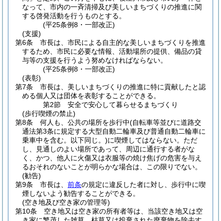
なって、市内の一斉清掃及び美しいまちづくりの推進に関
する啓発活動を行うものとする。
(平25条例8・一部改正)
(支援)
第6条
市長は、市民による自主的な美しいまちづくりを推進
するため、市民に必要な情報、活動場所の提供、備品の貸
与等の支援を行うよう努めなければならない。
(平25条例8・一部改正)
(表彰)
第7条
市長は、美しいまちづくりの推進に特に貢献したと認
める個人又は団体を表彰することができる。
第2節
安全で安心して暮らせるまちづくり
(歩行喫煙の禁止)
第8条
何人も、公共の場所を歩行中
(自転車等並びに道路交
通法第3条に規定する大型自動二輪車及び普通自動二輪車に
乗車中を含む。以下同じ。)
に喫煙してはならない。
ただ
し、見通しのよい場所であって、周辺に通行する者がな
く、かつ、他人に火傷又は衣服等の焼け焦げの危害を与え
るおそれのないことが明らかな場合は、この限りでない。
(勧告)
第9条
市長は、
前条
の規定に違反した者に対し、歩行中に喫
煙しないよう勧告することができる。
(空き地及び空き家の管理等)
第10条
空き地又は空き家の所有者等は、当該空き地又は空
き家に繁茂した雑草、枯草又は投棄された廃棄物を除去す