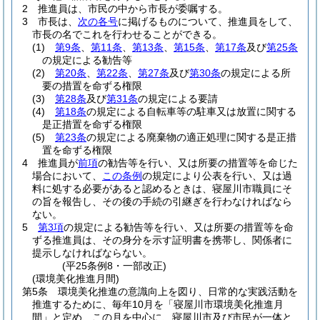
2
推進員は、市民の中から市長が委嘱する。
3
市長は、
次の各号
に掲げるものについて、推進員をして、
市長の名でこれを行わせることができる。
(1)
第9条
、
第11条
、
第13条
、
第15条
、
第17条
及び
第25条
の規定による勧告等
(2)
第20条
、
第22条
、
第27条
及び
第30条
の規定による所
要の措置を命ずる権限
(3)
第28条
及び
第31条
の規定による要請
(4)
第18条
の規定による自転車等の駐車又は放置に関する
是正措置を命ずる権限
(5)
第23条
の規定による廃棄物の適正処理に関する是正措
置を命ずる権限
4
推進員が
前項
の勧告等を行い、又は所要の措置等を命じた
場合において、
この条例
の規定により公表を行い、又は過
料に処する必要があると認めるときは、寝屋川市職員にそ
の旨を報告し、その後の手続の引継ぎを行わなければなら
ない。
5
第3項
の規定による勧告等を行い、又は所要の措置等を命
ずる推進員は、その身分を示す証明書を携帯し、関係者に
提示しなければならない。
(平25条例8・一部改正)
(環境美化推進月間)
第5条
環境美化推進の意識向上を図り、日常的な実践活動を
推進するために、毎年10月を「寝屋川市環境美化推進月
間」と定め、この月を中心に、寝屋川市及び市民が一体と