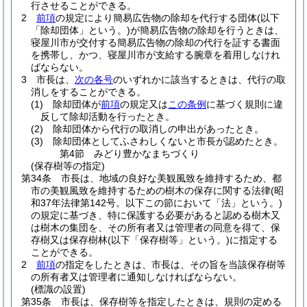
行させることができる。
2
前項
の規定により簡易広告物の除却を代行する団体
(以下
「除却団体」という。)
が簡易広告物の除却を行うときは、
寝屋川市が交付する簡易広告物の除却の代行を証する書面
を携帯し、かつ、寝屋川市が支給する腕章を着用しなけれ
ばならない。
3
市長は、
次の各号
のいずれかに該当するときは、代行の取
消しをすることができる。
(1)
除却団体が
前項
の規定又は
この条例
に基づく規則に違
反して除却活動を行ったとき。
(2)
除却団体から代行の取消しの申出があったとき。
(3)
除却団体としてふさわしくないと市長が認めたとき。
第4節
みどり豊かなまちづくり
(保存樹等の指定)
第34条
市長は、地域の良好な美観風致を維持するため、都
市の美観風致を維持するための樹木の保存に関する法律
(昭
和37年法律第142号。以下この節において「法」という。)
の規定に基づき、特に保護する必要があると認める樹木又
は樹木の集団を、その所有者又は管理者の同意を得て、保
存樹又は保存樹林
(以下「保存樹等」という。)
に指定する
ことができる。
2
前項
の指定をしたときは、市長は、その旨を当該保存樹等
の所有者又は管理者に通知しなければならない。
(標識の設置)
第35条
市長は、保存樹等を指定したときは、規則の定める