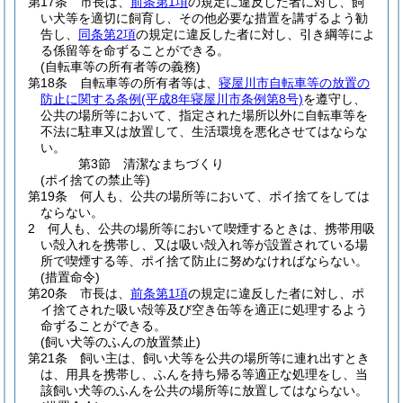
第17条
市長は、
前条第1項
の規定に違反した者に対し、飼
い犬等を適切に飼育し、その他必要な措置を講ずるよう勧
告し、
同条第2項
の規定に違反した者に対し、引き綱等によ
る係留等を命ずることができる。
(自転車等の所有者等の義務)
第18条
自転車等の所有者等は、
寝屋川市自転車等の放置の
防止に関する条例
(平成8年寝屋川市条例第8号)
を遵守し、
公共の場所等において、指定された場所以外に自転車等を
不法に駐車又は放置して、生活環境を悪化させてはならな
い。
第3節
清潔なまちづくり
(ポイ捨ての禁止等)
第19条
何人も、公共の場所等において、ポイ捨てをしては
ならない。
2
何人も、公共の場所等において喫煙するときは、携帯用吸
い殻入れを携帯し、又は吸い殻入れ等が設置されている場
所で喫煙する等、ポイ捨て防止に努めなければならない。
(措置命令)
第20条
市長は、
前条第1項
の規定に違反した者に対し、ポ
イ捨てされた吸い殻等及び空き缶等を適正に処理するよう
命ずることができる。
(飼い犬等のふんの放置禁止)
第21条
飼い主は、飼い犬等を公共の場所等に連れ出すとき
は、用具を携帯し、ふんを持ち帰る等適正な処理をし、当
該飼い犬等のふんを公共の場所等に放置してはならない。