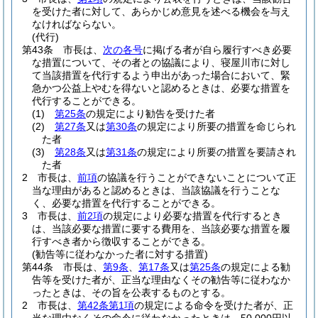
を受けた者に対して、あらかじめ意見を述べる機会を与え
なければならない。
(代行)
第43条
市長は、
次の各号
に掲げる者が自ら履行すべき必要
な措置について、その者との協議により、寝屋川市に対し
て当該措置を代行するよう申出があった場合において、緊
急かつ公益上やむを得ないと認めるときは、必要な措置を
代行することができる。
(1)
第25条
の規定により勧告を受けた者
(2)
第27条
又は
第30条
の規定により所要の措置を命じられ
た者
(3)
第28条
又は
第31条
の規定により所要の措置を要請され
た者
2
市長は、
前項
の協議を行うことができないことについて正
当な理由があると認めるときは、当該協議を行うことな
く、必要な措置を代行することができる。
3
市長は、
前2項
の規定により必要な措置を代行するとき
は、当該必要な措置に要する費用を、当該必要な措置を履
行すべき者から徴収することができる。
(勧告等に従わなかった者に対する措置)
第44条
市長は、
第9条
、
第17条
又は
第25条
の規定による勧
告等を受けた者が、正当な理由なくその勧告等に従わなか
ったときは、その旨を公表するものとする。
2
市長は、
第42条第1項
の規定による命令を受けた者が、正