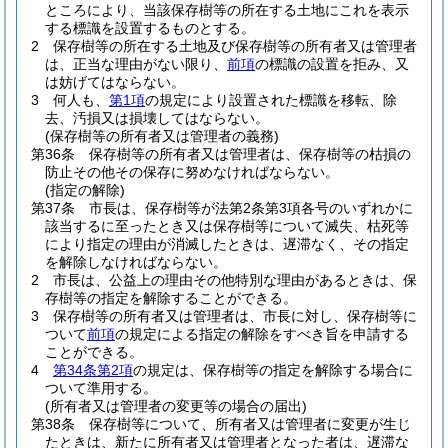
ところにより、当該保存樹等の所在する土地にこれを表示
する標識を設置するものとする。
2
保存樹等の所在する土地及び保存樹等の所有者又は管理者
は、正当な理由がない限り、
前項
の標識の設置を拒み、又
は妨げてはならない。
3
何人も、
第1項
の規定により設置された標識を移転、除
去、汚損又は損壊してはならない。
(保存樹等の所有者又は管理者の義務)
第36条
保存樹等の所有者又は管理者は、保存樹等の枯損の
防止その他その保存に努めなければならない。
(指定の解除)
第37条
市長は、保存樹等が法第2条第3項各号のいずれかに
該当するに至ったとき又は保存樹等について滅失、枯死等
により指定の理由が消滅したときは、遅滞なく、その指定
を解除しなければならない。
2
市長は、公益上の理由その他特別な理由があるときは、保
存樹等の指定を解除することができる。
3
保存樹等の所有者又は管理者は、市長に対し、保存樹等に
ついて
前項
の規定による指定の解除をすべき旨を申請する
ことができる。
4
第34条第2項
の規定は、保存樹等の指定を解除する場合に
ついて準用する。
(所有者又は管理者の変更等の場合の届出)
第38条
保存樹等について、所有者又は管理者に変更が生じ
たときは、新たに所有者又は管理者となった者は、遅滞な