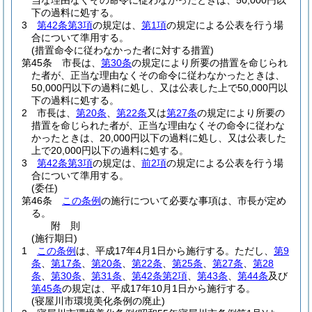
当な理由なくその命令に従わなかったときは、50,000円以
下の過料に処する。
3
第42条第3項
の規定は、
第1項
の規定による公表を行う場
合について準用する。
(措置命令に従わなかった者に対する措置)
第45条
市長は、
第30条
の規定により所要の措置を命じられ
た者が、正当な理由なくその命令に従わなかったときは、
50,000円以下の過料に処し、又は公表した上で50,000円以
下の過料に処する。
2
市長は、
第20条
、
第22条
又は
第27条
の規定により所要の
措置を命じられた者が、正当な理由なくその命令に従わな
かったときは、20,000円以下の過料に処し、又は公表した
上で20,000円以下の過料に処する。
3
第42条第3項
の規定は、
前2項
の規定による公表を行う場
合について準用する。
(委任)
第46条
この条例
の施行について必要な事項は、市長が定め
る。
附
則
(施行期日)
1
この条例
は、平成17年4月1日から施行する。
ただし、
第9
条
、
第17条
、
第20条
、
第22条
、
第25条
、
第27条
、
第28
条
、
第30条
、
第31条
、
第42条第2項
、
第43条
、
第44条
及び
第45条
の規定は、平成17年10月1日から施行する。
(寝屋川市環境美化条例の廃止)