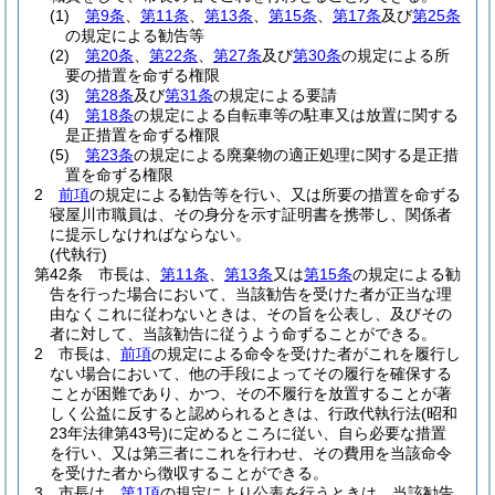
(1)
第9条
、
第11条
、
第13条
、
第15条
、
第17条
及び
第25条
の規定による勧告等
(2)
第20条
、
第22条
、
第27条
及び
第30条
の規定による所
要の措置を命ずる権限
(3)
第28条
及び
第31条
の規定による要請
(4)
第18条
の規定による自転車等の駐車又は放置に関する
是正措置を命ずる権限
(5)
第23条
の規定による廃棄物の適正処理に関する是正措
置を命ずる権限
2
前項
の規定による勧告等を行い、又は所要の措置を命ずる
寝屋川市職員は、その身分を示す証明書を携帯し、関係者
に提示しなければならない。
(代執行)
第42条
市長は、
第11条
、
第13条
又は
第15条
の規定による勧
告を行った場合において、当該勧告を受けた者が正当な理
由なくこれに従わないときは、その旨を公表し、及びその
者に対して、当該勧告に従うよう命ずることができる。
2
市長は、
前項
の規定による命令を受けた者がこれを履行し
ない場合において、他の手段によってその履行を確保する
ことが困難であり、かつ、その不履行を放置することが著
しく公益に反すると認められるときは、行政代執行法
(昭和
23年法律第43号)
に定めるところに従い、自ら必要な措置
を行い、又は第三者にこれを行わせ、その費用を当該命令
を受けた者から徴収することができる。
3
市長は、
第1項
の規定により公表を行うときは、当該勧告