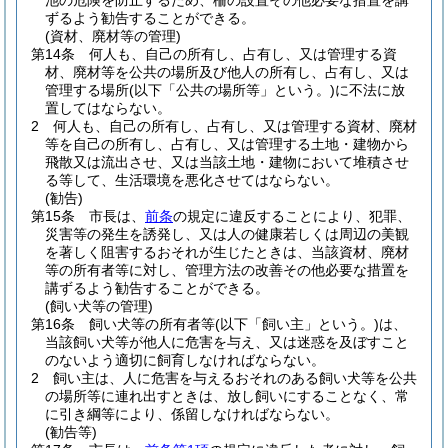
池の危険を防止するため、柵の設置その他必要な措置を講
ずるよう勧告することができる。
(資材、廃材等の管理)
第14条
何人も、自己の所有し、占有し、又は管理する資
材、廃材等を公共の場所及び他人の所有し、占有し、又は
管理する場所
(以下「公共の場所等」という。)
に不法に放
置してはならない。
2
何人も、自己の所有し、占有し、又は管理する資材、廃材
等を自己の所有し、占有し、又は管理する土地・建物から
飛散又は流出させ、又は当該土地・建物において堆積させ
る等して、生活環境を悪化させてはならない。
(勧告)
第15条
市長は、
前条
の規定に違反することにより、犯罪、
災害等の発生を誘発し、又は人の健康若しくは周辺の美観
を著しく阻害するおそれが生じたときは、当該資材、廃材
等の所有者等に対し、管理方法の改善その他必要な措置を
講ずるよう勧告することができる。
(飼い犬等の管理)
第16条
飼い犬等の所有者等
(以下「飼い主」という。)
は、
当該飼い犬等が他人に危害を与え、又は迷惑を及ぼすこと
のないよう適切に飼育しなければならない。
2
飼い主は、人に危害を与えるおそれのある飼い犬等を公共
の場所等に連れ出すときは、放し飼いにすることなく、常
に引き綱等により、係留しなければならない。
(勧告等)