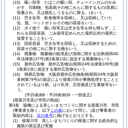
(10)
吸い殻等 たばこの吸い殻、チューインガムのかみ
かす、印刷物、包装紙その他これらに類するもの
(容易に
投棄され、又は散乱しうるものに限る。)
をいう。
(11)
空き缶等 飲食物等を収納し、又は収納していた
缶、瓶、ペットボトルその他の容器をいう。
(12)
ポイ捨て 吸い殻等又は空き缶等を持ち帰らず、こ
れらを回収容器、ごみ箱等定められた場所以外の場所に
放置することをいう。
(13)
回収容器 空き缶等を回収し、又は収納するための
容器その他これに類する物をいう。
(14)
廃棄物 廃棄物の処理及び清掃に関する法律
(昭和45
年法律第137号)
第2条第1項に規定する廃棄物をいう。
(15)
屋外広告物 屋外広告物法
(昭和24年法律第189号)
第
2条第1項に規定する屋外広告物をいう。
(16)
簡易広告物 大阪府屋外広告物条例
(昭和24年大阪府
条例第79号)
の規定により寝屋川市が事務処理することと
されているはり紙、はり札等、広告旗及び立看板等をい
う。
(平25条例8・平28条例39・一部改正)
(寝屋川市及び市民の取組)
第3条
協働による美しいまちづくりに関する寝屋川市、市民
(事業者を除く。以下
この条
において同じ。)
及び事業者の
取組内容は、
次の各号
に掲げるとおりとする。
(1)
寝屋川市 美しいまちづくりの推進に関する総合的な
施策の策定及び実施