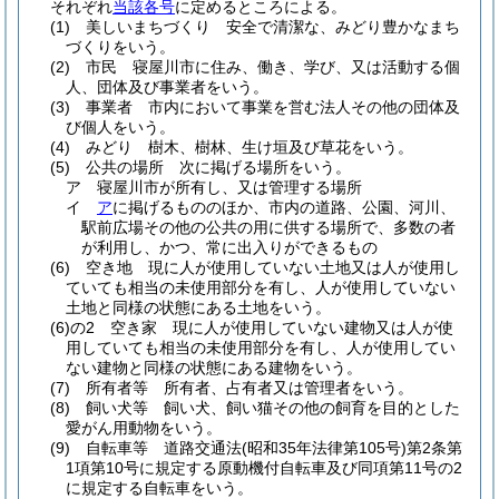
それぞれ
当該各号
に定めるところによる。
(1)
美しいまちづくり 安全で清潔な、みどり豊かなまち
づくりをいう。
(2)
市民 寝屋川市に住み、働き、学び、又は活動する個
人、団体及び事業者をいう。
(3)
事業者 市内において事業を営む法人その他の団体及
び個人をいう。
(4)
みどり 樹木、樹林、生け垣及び草花をいう。
(5)
公共の場所 次に掲げる場所をいう。
ア
寝屋川市が所有し、又は管理する場所
イ
ア
に掲げるもののほか、市内の道路、公園、河川、
駅前広場その他の公共の用に供する場所で、多数の者
が利用し、かつ、常に出入りができるもの
(6)
空き地 現に人が使用していない土地又は人が使用し
ていても相当の未使用部分を有し、人が使用していない
土地と同様の状態にある土地をいう。
(6)の2
空き家 現に人が使用していない建物又は人が使
用していても相当の未使用部分を有し、人が使用してい
ない建物と同様の状態にある建物をいう。
(7)
所有者等 所有者、占有者又は管理者をいう。
(8)
飼い犬等 飼い犬、飼い猫その他の飼育を目的とした
愛がん用動物をいう。
(9)
自転車等 道路交通法
(昭和35年法律第105号)
第2条第
1項第10号に規定する原動機付自転車及び同項第11号の2
に規定する自転車をいう。