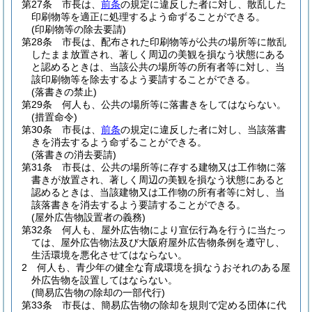
第27条
市長は、
前条
の規定に違反した者に対し、散乱した
印刷物等を適正に処理するよう命ずることができる。
(印刷物等の除去要請)
第28条
市長は、配布された印刷物等が公共の場所等に散乱
したまま放置され、著しく周辺の美観を損なう状態にある
と認めるときは、当該公共の場所等の所有者等に対し、当
該印刷物等を除去するよう要請することができる。
(落書きの禁止)
第29条
何人も、公共の場所等に落書きをしてはならない。
(措置命令)
第30条
市長は、
前条
の規定に違反した者に対し、当該落書
きを消去するよう命ずることができる。
(落書きの消去要請)
第31条
市長は、公共の場所等に存する建物又は工作物に落
書きが放置され、著しく周辺の美観を損なう状態にあると
認めるときは、当該建物又は工作物の所有者等に対し、当
該落書きを消去するよう要請することができる。
(屋外広告物設置者の義務)
第32条
何人も、屋外広告物により宣伝行為を行うに当たっ
ては、屋外広告物法及び大阪府屋外広告物条例を遵守し、
生活環境を悪化させてはならない。
2
何人も、青少年の健全な育成環境を損なうおそれのある屋
外広告物を設置してはならない。
(簡易広告物の除却の一部代行)
第33条
市長は、簡易広告物の除却を規則で定める団体に代