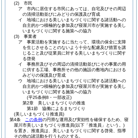
(2)
市民
ア
市内に居住する市民にあっては、自宅及びその周辺
の清掃活動並びにみどりの保護及び育成
イ
地域における美しいまちづくりに関する諸活動への
自主的かつ積極的な参加及び寝屋川市が実施する美し
いまちづくりに関する施策への協力
(3)
事業者
ア
事業活動を実施するに当たって、環境の保全に支障
を生じさせることのないよう十分な配慮及び措置を講
じること及び従業員に対する美しいまちづくりに関す
る啓発
イ
事務所及びその周辺の清掃活動並びにその事業の用
に供する工場、事務所その他の施設の敷地内における
みどりの保護及び育成
ウ
地域における美しいまちづくりに関する諸活動への
自主的かつ積極的な参加及び寝屋川市が実施する美し
いまちづくりに関する施策への協力
(平25条例8・一部改正)
第2章
美しいまちづくりの推進
第1節
協働によるまちづくり
(美しいまちづくり推進員)
第4条
この条例
の円滑な運用及び実効性を確保するため、寝
屋川市美しいまちづくり推進員
(以下「推進員」という。)
を置き、推進員は、美しいまちづくりに関する啓発、指導
その他の諸活動を行うものとする。