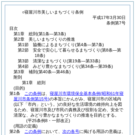
○寝屋川市美しいまちづくり条例
平成17年3月30日
条例第7号
目次
第1章
総則
(第1条―第3条)
第2章
美しいまちづくりの推進
第1節
協働によるまちづくり
(第4条―第7条)
第2節
安全で安心して暮らせるまちづくり
(第8条―第
18条)
第3節
清潔なまちづくり
(第19条―第33条)
第4節
みどり豊かなまちづくり
(第34条―第39条)
第3章
補則
(第40条―第46条)
附則
第1章
総則
(目的)
第1条
この条例
は、
寝屋川市環境保全基本条例
(昭和61年寝
屋川市条例第15号)
の本旨にかんがみ、寝屋川市の区域内
(以下「市内」という。)
の良好な生活環境の維持向上を図
るため、寝屋川市及び市民の責務及び役割を定め、安全で
清潔な、みどり豊かなまちづくりの推進を目的とする。
(平25条例8・一部改正)
(用語の定義)
第2条
この条例
において、
次の各号
に掲げる用語の意義は、