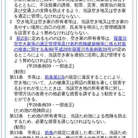
るとともに、不法投棄の誘発、犯罪、災害、病害虫の発生
及び交通上の支障を防止するよう、当該空き地又は空き家
を適正に管理しなければならない。
2
空き地又は空き家の所有者等は、当該空き地又は空き家の
見やすい場所に自己の住所、氏名等を明示した管理標識等
を設置するよう努めなければならない。
3
前2項
に定めるもののほか、空き家の所有者等は、
寝屋川
市空き家等の適正管理等及び老朽危険建築物等に係る対策
の推進に関する条例
(平成28年寝屋川市条例第39号)
の定め
るところにより、当該空き家を適切に活用し及び管理する
よう努めなければならない。
(平28条例39・一部改正)
(勧告)
第11条
市長は、
前条第1項
の規定に違反することにより、
空き地について、人の健康又は周辺の美観を著しく阻害す
るおそれが生じたときは、当該空き地の所有者等に対し、
管理方法の改善その他必要な措置を講ずるよう勧告するこ
とができる。
(平28条例39・一部改正)
(ため池の危険防止)
第12条
ため池の所有者等は、当該ため池による危険を防止
するため、必要な措置を講じなければならない。
(勧告)
第13条
市長は、
前条
の規定に違反した者に対し、当該ため