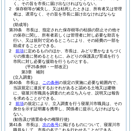
く、その旨を市長に届け出なければならない。
2
保存樹等が滅失し、又は枯死したときは、所有者又は管理
者は、遅滞なく、その旨を市長に届け出なければならな
い。
(助成等)
第39条
市長は、指定された保存樹等の枯損の防止その他そ
の保存に関し、所有者若しくは管理者に対し必要な助言を
行い、又は規則で定めるところにより、その経費の一部を
助成することができる。
2
前項
に定めるもののほか、市長は、みどり豊かなまちづく
りの推進に努めるとともに、みどりの保護及び育成を行う
市民に対し必要な援助を行うものとする。
(平25条例8・一部改正)
第3章
補則
(立入調査)
第40条
市長は、
この条例
の規定の実施に必要な範囲内で、
当該規定に違反するおそれがあると認める土地又は建物
に、寝屋川市職員を調査のため立ち入らせ、説明又は報告
を求めることができる。
2
前項
の規定により、立入調査を行う寝屋川市職員は、その
身分を示す証明書を携帯し、関係者に提示しなければなら
ない。
(勧告及び措置命令の権限行使)
第41条
市長は、
次の各号
に掲げるものについて、寝屋川市
職員をして、市長の名でこれを行わせることができる。