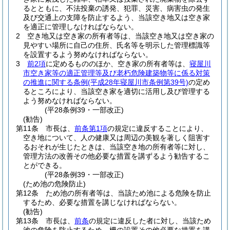
るとともに、不法投棄の誘発、犯罪、災害、病害虫の発生
及び交通上の支障を防止するよう、当該空き地又は空き家
を適正に管理しなければならない。
2
空き地又は空き家の所有者等は、当該空き地又は空き家の
見やすい場所に自己の住所、氏名等を明示した管理標識等
を設置するよう努めなければならない。
3
前2項
に定めるもののほか、空き家の所有者等は、
寝屋川
市空き家等の適正管理等及び老朽危険建築物等に係る対策
の推進に関する条例
(平成28年寝屋川市条例第39号)
の定め
るところにより、当該空き家を適切に活用し及び管理する
よう努めなければならない。
(平28条例39・一部改正)
(勧告)
第11条
市長は、
前条第1項
の規定に違反することにより、
空き地について、人の健康又は周辺の美観を著しく阻害す
るおそれが生じたときは、当該空き地の所有者等に対し、
管理方法の改善その他必要な措置を講ずるよう勧告するこ
とができる。
(平28条例39・一部改正)
(ため池の危険防止)
第12条
ため池の所有者等は、当該ため池による危険を防止
するため、必要な措置を講じなければならない。
(勧告)
第13条
市長は、
前条
の規定に違反した者に対し、当該ため