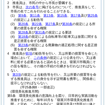
2
推進員は、市民の中から市長が委嘱する。
3
市長は、
次の各号
に掲げるものについて、推進員をして、
市長の名でこれを行わせることができる。
(1)
第9条
、
第11条
、
第13条
、
第15条
、
第17条
及び
第25条
の規定による勧告等
(2)
第20条
、
第22条
、
第27条
及び
第30条
の規定による所
要の措置を命ずる権限
(3)
第28条
及び
第31条
の規定による要請
(4)
第18条
の規定による自転車等の駐車又は放置に関する
是正措置を命ずる権限
(5)
第23条
の規定による廃棄物の適正処理に関する是正措
置を命ずる権限
4
推進員が
前項
の勧告等を行い、又は所要の措置等を命じた
場合において、
この条例
の規定により公表を行い、又は過
料に処する必要があると認めるときは、寝屋川市職員にそ
の旨を報告し、その後の手続の引継ぎを行わなければなら
ない。
5
第3項
の規定による勧告等を行い、又は所要の措置等を命
ずる推進員は、その身分を示す証明書を携帯し、関係者に
提示しなければならない。
(平25条例8・一部改正)
(環境美化推進月間)
第5条
環境美化推進の意識向上を図り、日常的な実践活動を
推進するために、毎年10月を「寝屋川市環境美化推進月
間」と定め、この月を中心に、寝屋川市及び市民が一体と