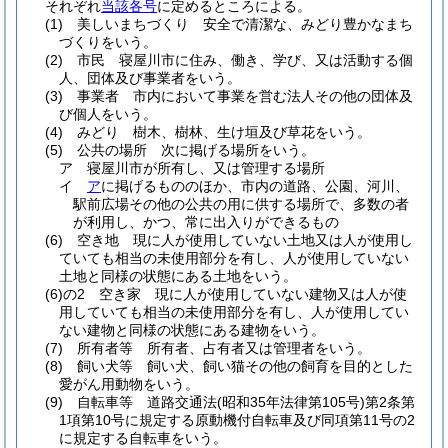
それぞれ
当該各号
に定めるところによる。
(1)
美しいまちづくり 安全で清潔な、みどり豊かなまち
づくりをいう。
(2)
市民 寝屋川市に住み、働き、学び、又は活動する個
人、団体及び事業者をいう。
(3)
事業者 市内において事業を営む法人その他の団体及
び個人をいう。
(4)
みどり 樹木、樹林、生け垣及び草花をいう。
(5)
公共の場所 次に掲げる場所をいう。
ア
寝屋川市が所有し、又は管理する場所
イ
ア
に掲げるもののほか、市内の道路、公園、河川、
駅前広場その他の公共の用に供する場所で、多数の者
が利用し、かつ、常に出入りができるもの
(6)
空き地 現に人が使用していない土地又は人が使用し
ていても相当の未使用部分を有し、人が使用していない
土地と同様の状態にある土地をいう。
(6)の2
空き家 現に人が使用していない建物又は人が使
用していても相当の未使用部分を有し、人が使用してい
ない建物と同様の状態にある建物をいう。
(7)
所有者等 所有者、占有者又は管理者をいう。
(8)
飼い犬等 飼い犬、飼い猫その他の飼育を目的とした
愛がん用動物をいう。
(9)
自転車等 道路交通法
(昭和35年法律第105号)
第2条第
1項第10号に規定する原動機付自転車及び同項第11号の2
に規定する自転車をいう。