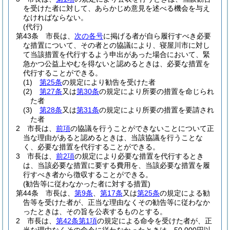
を受けた者に対して、あらかじめ意見を述べる機会を与え
なければならない。
(代行)
第43条
市長は、
次の各号
に掲げる者が自ら履行すべき必要
な措置について、その者との協議により、寝屋川市に対し
て当該措置を代行するよう申出があった場合において、緊
急かつ公益上やむを得ないと認めるときは、必要な措置を
代行することができる。
(1)
第25条
の規定により勧告を受けた者
(2)
第27条
又は
第30条
の規定により所要の措置を命じられ
た者
(3)
第28条
又は
第31条
の規定により所要の措置を要請され
た者
2
市長は、
前項
の協議を行うことができないことについて正
当な理由があると認めるときは、当該協議を行うことな
く、必要な措置を代行することができる。
3
市長は、
前2項
の規定により必要な措置を代行するとき
は、当該必要な措置に要する費用を、当該必要な措置を履
行すべき者から徴収することができる。
(勧告等に従わなかった者に対する措置)
第44条
市長は、
第9条
、
第17条
又は
第25条
の規定による勧
告等を受けた者が、正当な理由なくその勧告等に従わなか
ったときは、その旨を公表するものとする。
2
市長は、
第42条第1項
の規定による命令を受けた者が、正