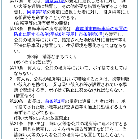
第17条
市長は、
前条第1項
の規定に違反した者に対し、飼
い犬等を適切に飼育し、その他必要な措置を講ずるよう勧
告し、
同条第2項
の規定に違反した者に対し、引き綱等によ
る係留等を命ずることができる。
(自転車等の所有者等の義務)
第18条
自転車等の所有者等は、
寝屋川市自転車等の放置の
防止に関する条例
(平成8年寝屋川市条例第8号)
を遵守し、
公共の場所等において、指定された場所以外に自転車等を
不法に駐車又は放置して、生活環境を悪化させてはならな
い。
第3節
清潔なまちづくり
(ポイ捨ての禁止等)
第19条
何人も、公共の場所等において、ポイ捨てをしては
ならない。
2
何人も、公共の場所等において喫煙するときは、携帯用吸
い殻入れを携帯し、又は吸い殻入れ等が設置されている場
所で喫煙する等、ポイ捨て防止に努めなければならない。
(措置命令)
第20条
市長は、
前条第1項
の規定に違反した者に対し、ポ
イ捨てされた吸い殻等及び空き缶等を適正に処理するよう
命ずることができる。
(飼い犬等のふんの放置禁止)
第21条
飼い主は、飼い犬等を公共の場所等に連れ出すとき
は、用具を携帯し、ふんを持ち帰る等適正な処理をし、当
該飼い犬等のふんを公共の場所等に放置してはならない。