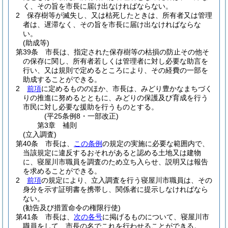
く、その旨を市長に届け出なければならない。
2
保存樹等が滅失し、又は枯死したときは、所有者又は管理
者は、遅滞なく、その旨を市長に届け出なければならな
い。
(助成等)
第39条
市長は、指定された保存樹等の枯損の防止その他そ
の保存に関し、所有者若しくは管理者に対し必要な助言を
行い、又は規則で定めるところにより、その経費の一部を
助成することができる。
2
前項
に定めるもののほか、市長は、みどり豊かなまちづく
りの推進に努めるとともに、みどりの保護及び育成を行う
市民に対し必要な援助を行うものとする。
(平25条例8・一部改正)
第3章
補則
(立入調査)
第40条
市長は、
この条例
の規定の実施に必要な範囲内で、
当該規定に違反するおそれがあると認める土地又は建物
に、寝屋川市職員を調査のため立ち入らせ、説明又は報告
を求めることができる。
2
前項
の規定により、立入調査を行う寝屋川市職員は、その
身分を示す証明書を携帯し、関係者に提示しなければなら
ない。
(勧告及び措置命令の権限行使)
第41条
市長は、
次の各号
に掲げるものについて、寝屋川市
職員をして、市長の名でこれを行わせることができる。