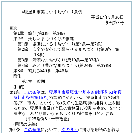
○寝屋川市美しいまちづくり条例
平成17年3月30日
条例第7号
目次
第1章
総則
(第1条―第3条)
第2章
美しいまちづくりの推進
第1節
協働によるまちづくり
(第4条―第7条)
第2節
安全で安心して暮らせるまちづくり
(第8条―第
18条)
第3節
清潔なまちづくり
(第19条―第33条)
第4節
みどり豊かなまちづくり
(第34条―第39条)
第3章
補則
(第40条―第46条)
附則
第1章
総則
(目的)
第1条
この条例
は、
寝屋川市環境保全基本条例
(昭和61年寝
屋川市条例第15号)
の本旨にかんがみ、寝屋川市の区域内
(以下「市内」という。)
の良好な生活環境の維持向上を図
るため、寝屋川市及び市民の責務及び役割を定め、安全で
清潔な、みどり豊かなまちづくりの推進を目的とする。
(平25条例8・一部改正)
(用語の定義)
第2条
この条例
において、
次の各号
に掲げる用語の意義は、