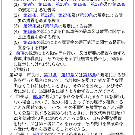
(1)
第9条
、
第11条
、
第13条
、
第15条
、
第17条
及び
第25条
の規定による勧告等
(2)
第20条
、
第22条
、
第27条
及び
第30条
の規定による所
要の措置を命ずる権限
(3)
第28条
及び
第31条
の規定による要請
(4)
第18条
の規定による自転車等の駐車又は放置に関する
是正措置を命ずる権限
(5)
第23条
の規定による廃棄物の適正処理に関する是正措
置を命ずる権限
2
前項
の規定による勧告等を行い、又は所要の措置を命ずる
寝屋川市職員は、その身分を示す証明書を携帯し、関係者
に提示しなければならない。
(代執行)
第42条
市長は、
第11条
、
第13条
又は
第15条
の規定による勧
告を行った場合において、当該勧告を受けた者が正当な理
由なくこれに従わないときは、その旨を公表し、及びその
者に対して、当該勧告に従うよう命ずることができる。
2
市長は、
前項
の規定による命令を受けた者がこれを履行し
ない場合において、他の手段によってその履行を確保する
ことが困難であり、かつ、その不履行を放置することが著
しく公益に反すると認められるときは、行政代執行法
(昭和
23年法律第43号)
に定めるところに従い、自ら必要な措置
を行い、又は第三者にこれを行わせ、その費用を当該命令
を受けた者から徴収することができる。
3
市長は、
第1項
の規定により公表を行うときは、当該勧告