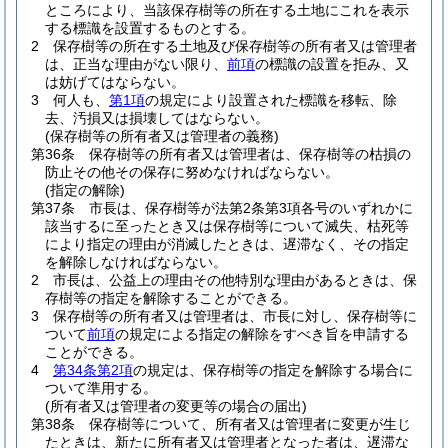
ところにより、当該保存樹等の所在する土地にこれを表示
する標識を設置するものとする。
2
保存樹等の所在する土地及び保存樹等の所有者又は管理者
は、正当な理由がない限り、
前項
の標識の設置を拒み、又
は妨げてはならない。
3
何人も、
第1項
の規定により設置された標識を移転、除
去、汚損又は損壊してはならない。
(保存樹等の所有者又は管理者の義務)
第36条
保存樹等の所有者又は管理者は、保存樹等の枯損の
防止その他その保存に努めなければならない。
(指定の解除)
第37条
市長は、保存樹等が法第2条第3項各号のいずれかに
該当するに至ったとき又は保存樹等について滅失、枯死等
により指定の理由が消滅したときは、遅滞なく、その指定
を解除しなければならない。
2
市長は、公益上の理由その他特別な理由があるときは、保
存樹等の指定を解除することができる。
3
保存樹等の所有者又は管理者は、市長に対し、保存樹等に
ついて
前項
の規定による指定の解除をすべき旨を申請する
ことができる。
4
第34条第2項
の規定は、保存樹等の指定を解除する場合に
ついて準用する。
(所有者又は管理者の変更等の場合の届出)
第38条
保存樹等について、所有者又は管理者に変更が生じ
たときは、新たに所有者又は管理者となった者は、遅滞な