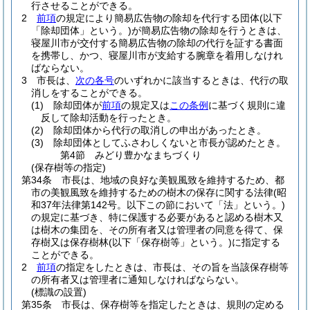
行させることができる。
2
前項
の規定により簡易広告物の除却を代行する団体
(以下
「除却団体」という。)
が簡易広告物の除却を行うときは、
寝屋川市が交付する簡易広告物の除却の代行を証する書面
を携帯し、かつ、寝屋川市が支給する腕章を着用しなけれ
ばならない。
3
市長は、
次の各号
のいずれかに該当するときは、代行の取
消しをすることができる。
(1)
除却団体が
前項
の規定又は
この条例
に基づく規則に違
反して除却活動を行ったとき。
(2)
除却団体から代行の取消しの申出があったとき。
(3)
除却団体としてふさわしくないと市長が認めたとき。
第4節
みどり豊かなまちづくり
(保存樹等の指定)
第34条
市長は、地域の良好な美観風致を維持するため、都
市の美観風致を維持するための樹木の保存に関する法律
(昭
和37年法律第142号。以下この節において「法」という。)
の規定に基づき、特に保護する必要があると認める樹木又
は樹木の集団を、その所有者又は管理者の同意を得て、保
存樹又は保存樹林
(以下「保存樹等」という。)
に指定する
ことができる。
2
前項
の指定をしたときは、市長は、その旨を当該保存樹等
の所有者又は管理者に通知しなければならない。
(標識の設置)
第35条
市長は、保存樹等を指定したときは、規則の定める