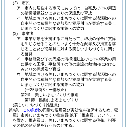
(2)
市民
ア
市内に居住する市民にあっては、自宅及びその周辺
の清掃活動並びにみどりの保護及び育成
イ
地域における美しいまちづくりに関する諸活動への
自主的かつ積極的な参加及び寝屋川市が実施する美し
いまちづくりに関する施策への協力
(3)
事業者
ア
事業活動を実施するに当たって、環境の保全に支障
を生じさせることのないよう十分な配慮及び措置を講
じること及び従業員に対する美しいまちづくりに関す
る啓発
イ
事務所及びその周辺の清掃活動並びにその事業の用
に供する工場、事務所その他の施設の敷地内における
みどりの保護及び育成
ウ
地域における美しいまちづくりに関する諸活動への
自主的かつ積極的な参加及び寝屋川市が実施する美し
いまちづくりに関する施策への協力
(平25条例8・一部改正)
第2章
美しいまちづくりの推進
第1節
協働によるまちづくり
(美しいまちづくり推進員)
第4条
この条例
の円滑な運用及び実効性を確保するため、寝
屋川市美しいまちづくり推進員
(以下「推進員」という。)
を置き、推進員は、美しいまちづくりに関する啓発、指導
その他の諸活動を行うものとする。