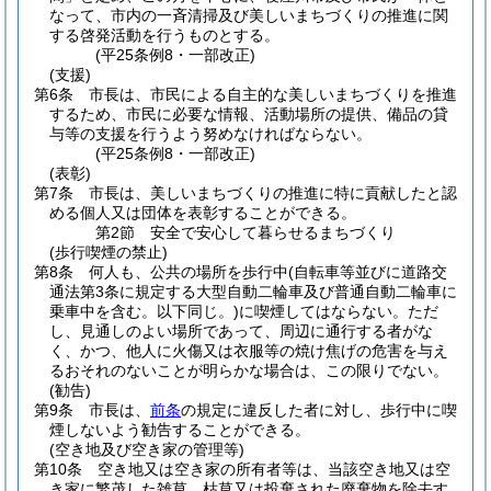
なって、市内の一斉清掃及び美しいまちづくりの推進に関
する啓発活動を行うものとする。
(平25条例8・一部改正)
(支援)
第6条
市長は、市民による自主的な美しいまちづくりを推進
するため、市民に必要な情報、活動場所の提供、備品の貸
与等の支援を行うよう努めなければならない。
(平25条例8・一部改正)
(表彰)
第7条
市長は、美しいまちづくりの推進に特に貢献したと認
める個人又は団体を表彰することができる。
第2節
安全で安心して暮らせるまちづくり
(歩行喫煙の禁止)
第8条
何人も、公共の場所を歩行中
(自転車等並びに道路交
通法第3条に規定する大型自動二輪車及び普通自動二輪車に
乗車中を含む。以下同じ。)
に喫煙してはならない。
ただ
し、見通しのよい場所であって、周辺に通行する者がな
く、かつ、他人に火傷又は衣服等の焼け焦げの危害を与え
るおそれのないことが明らかな場合は、この限りでない。
(勧告)
第9条
市長は、
前条
の規定に違反した者に対し、歩行中に喫
煙しないよう勧告することができる。
(空き地及び空き家の管理等)
第10条
空き地又は空き家の所有者等は、当該空き地又は空
き家に繁茂した雑草、枯草又は投棄された廃棄物を除去す