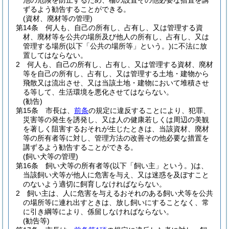
池の危険を防止するため、柵の設置その他必要な措置を講
ずるよう勧告することができる。
(資材、廃材等の管理)
第14条
何人も、自己の所有し、占有し、又は管理する資
材、廃材等を公共の場所及び他人の所有し、占有し、又は
管理する場所
(以下「公共の場所等」という。)
に不法に放
置してはならない。
2
何人も、自己の所有し、占有し、又は管理する資材、廃材
等を自己の所有し、占有し、又は管理する土地・建物から
飛散又は流出させ、又は当該土地・建物において堆積させ
る等して、生活環境を悪化させてはならない。
(勧告)
第15条
市長は、
前条
の規定に違反することにより、犯罪、
災害等の発生を誘発し、又は人の健康若しくは周辺の美観
を著しく阻害するおそれが生じたときは、当該資材、廃材
等の所有者等に対し、管理方法の改善その他必要な措置を
講ずるよう勧告することができる。
(飼い犬等の管理)
第16条
飼い犬等の所有者等
(以下「飼い主」という。)
は、
当該飼い犬等が他人に危害を与え、又は迷惑を及ぼすこと
のないよう適切に飼育しなければならない。
2
飼い主は、人に危害を与えるおそれのある飼い犬等を公共
の場所等に連れ出すときは、放し飼いにすることなく、常
に引き綱等により、係留しなければならない。
(勧告等)