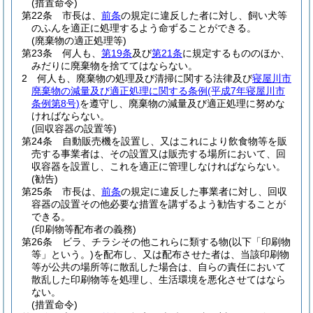
(措置命令)
第22条
市長は、
前条
の規定に違反した者に対し、飼い犬等
のふんを適正に処理するよう命ずることができる。
(廃棄物の適正処理等)
第23条
何人も、
第19条
及び
第21条
に規定するもののほか、
みだりに廃棄物を捨ててはならない。
2
何人も、廃棄物の処理及び清掃に関する法律及び
寝屋川市
廃棄物の減量及び適正処理に関する条例
(平成7年寝屋川市
条例第8号)
を遵守し、廃棄物の減量及び適正処理に努めな
ければならない。
(回収容器の設置等)
第24条
自動販売機を設置し、又はこれにより飲食物等を販
売する事業者は、その設置又は販売する場所において、回
収容器を設置し、これを適正に管理しなければならない。
(勧告)
第25条
市長は、
前条
の規定に違反した事業者に対し、回収
容器の設置その他必要な措置を講ずるよう勧告することが
できる。
(印刷物等配布者の義務)
第26条
ビラ、チラシその他これらに類する物
(以下「印刷物
等」という。)
を配布し、又は配布させた者は、当該印刷物
等が公共の場所等に散乱した場合は、自らの責任において
散乱した印刷物等を処理し、生活環境を悪化させてはなら
ない。
(措置命令)