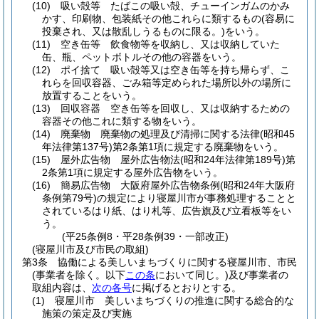
(10)
吸い殻等 たばこの吸い殻、チューインガムのかみ
かす、印刷物、包装紙その他これらに類するもの
(容易に
投棄され、又は散乱しうるものに限る。)
をいう。
(11)
空き缶等 飲食物等を収納し、又は収納していた
缶、瓶、ペットボトルその他の容器をいう。
(12)
ポイ捨て 吸い殻等又は空き缶等を持ち帰らず、こ
れらを回収容器、ごみ箱等定められた場所以外の場所に
放置することをいう。
(13)
回収容器 空き缶等を回収し、又は収納するための
容器その他これに類する物をいう。
(14)
廃棄物 廃棄物の処理及び清掃に関する法律
(昭和45
年法律第137号)
第2条第1項に規定する廃棄物をいう。
(15)
屋外広告物 屋外広告物法
(昭和24年法律第189号)
第
2条第1項に規定する屋外広告物をいう。
(16)
簡易広告物 大阪府屋外広告物条例
(昭和24年大阪府
条例第79号)
の規定により寝屋川市が事務処理することと
されているはり紙、はり札等、広告旗及び立看板等をい
う。
(平25条例8・平28条例39・一部改正)
(寝屋川市及び市民の取組)
第3条
協働による美しいまちづくりに関する寝屋川市、市民
(事業者を除く。以下
この条
において同じ。)
及び事業者の
取組内容は、
次の各号
に掲げるとおりとする。
(1)
寝屋川市 美しいまちづくりの推進に関する総合的な
施策の策定及び実施