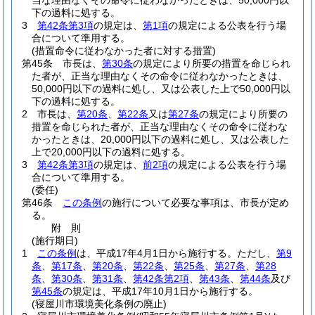
当な理由なくその命令に従わなかったときは、50,000円以
下の過料に処する。
3
第42条第3項
の規定は、
第1項
の規定による公表を行う場
合について準用する。
(措置命令に従わなかった者に対する措置)
第45条
市長は、
第30条
の規定により所要の措置を命じられ
た者が、正当な理由なくその命令に従わなかったときは、
50,000円以下の過料に処し、又は公表した上で50,000円以
下の過料に処する。
2
市長は、
第20条
、
第22条
又は
第27条
の規定により所要の
措置を命じられた者が、正当な理由なくその命令に従わな
かったときは、20,000円以下の過料に処し、又は公表した
上で20,000円以下の過料に処する。
3
第42条第3項
の規定は、
前2項
の規定による公表を行う場
合について準用する。
(委任)
第46条
この条例
の施行について必要な事項は、市長が定め
る。
附
則
(施行期日)
1
この条例
は、平成17年4月1日から施行する。
ただし、
第9
条
、
第17条
、
第20条
、
第22条
、
第25条
、
第27条
、
第28
条
、
第30条
、
第31条
、
第42条第2項
、
第43条
、
第44条
及び
第45条
の規定は、平成17年10月1日から施行する。
(寝屋川市環境美化条例の廃止)