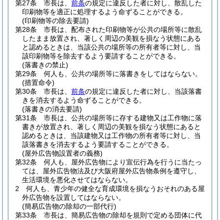
第27条
市長は、
前条
の規定に違反した者に対し、散乱した
印刷物等を適正に処理するよう命ずることができる。
(印刷物等の除去要請)
第28条
市長は、配布された印刷物等が公共の場所等に散乱
したまま放置され、著しく周辺の美観を損なう状態にある
と認めるときは、当該公共の場所等の所有者等に対し、当
該印刷物等を除去するよう要請することができる。
(落書きの禁止)
第29条
何人も、公共の場所等に落書きをしてはならない。
(措置命令)
第30条
市長は、
前条
の規定に違反した者に対し、当該落書
きを消去するよう命ずることができる。
(落書きの消去要請)
第31条
市長は、公共の場所等に存する建物又は工作物に落
書きが放置され、著しく周辺の美観を損なう状態にあると
認めるときは、当該建物又は工作物の所有者等に対し、当
該落書きを消去するよう要請することができる。
(屋外広告物設置者の義務)
第32条
何人も、屋外広告物により宣伝行為を行うに当たっ
ては、屋外広告物法及び大阪府屋外広告物条例を遵守し、
生活環境を悪化させてはならない。
2
何人も、青少年の健全な育成環境を損なうおそれのある屋
外広告物を設置してはならない。
(簡易広告物の除却の一部代行)
第33条
市長は、簡易広告物の除却を規則で定める団体に代