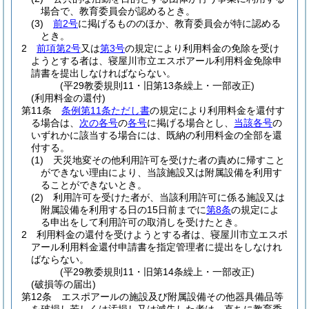
場合で、教育委員会が認めるとき。
(3)
前2号
に掲げるもののほか、教育委員会が特に認める
とき。
2
前項第2号
又は
第3号
の規定により利用料金の免除を受け
ようとする者は、寝屋川市立エスポアール利用料金免除申
請書を提出しなければならない。
(平29教委規則11・旧第13条繰上・一部改正)
(利用料金の還付)
第11条
条例第11条ただし書
の規定により利用料金を還付す
る場合は、
次の各号
の
各号
に掲げる場合とし、
当該各号
の
いずれかに該当する場合には、既納の利用料金の全部を還
付する。
(1)
天災地変その他利用許可を受けた者の責めに帰すこと
ができない理由により、当該施設又は附属設備を利用す
ることができないとき。
(2)
利用許可を受けた者が、当該利用許可に係る施設又は
附属設備を利用する日の15日前までに
第8条
の規定によ
る申出をして利用許可の取消しを受けたとき。
2
利用料金の還付を受けようとする者は、寝屋川市立エスポ
アール利用料金還付申請書を指定管理者に提出をしなけれ
ばならない。
(平29教委規則11・旧第14条繰上・一部改正)
(破損等の届出)
第12条
エスポアールの施設及び附属設備その他器具備品等