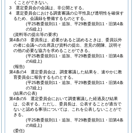
くことができない。
3
選定委員会の会議は、非公開とする。
4
選定委員会における調査審議の公平性及び透明性を確保す
るため、会議録を整備するものとする。
(平25教委規則11・追加、平29教委規則11・旧第4条
の5繰上)
(資料等の提出等の要求)
第4条の3
委員長は、必要があると認めるときは、委員以外
の者に会議への出席及び資料の提出、意見の開陳、説明そ
の他の必要な協力を求めることができる。
(平25教委規則11・追加、平29教委規則11・旧第4条
の6繰上)
(報告)
第4条の4
選定委員会は、調査審議した結果を、速やかに教
育委員会に報告するものとする。
(平25教委規則11・追加、平29教委規則11・旧第4条
の7繰上)
(結果の公表)
第4条の5
選定委員会において調査審議した経過及び結果
は、公表する。
ただし、委員長は、公表することが適当で
ないと認める事項については、これを公表しないことがで
きる。
(平25教委規則11・追加、平29教委規則11・旧第4条
の8繰上)
(委任)