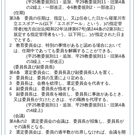
(平25教委規則11・追加、平29教委規則11・旧第4条
の2繰上・一部改正、令6教委規則2・一部改正)
(任期)
第3条
委員の任期は、指定し、又は任命した日から寝屋川市
立エスポアール
(以下「エスポアール」という。)
の指定管
理者
(地方自治法
(昭和22年法律第67号)
第244条の2第3項に
規定する指定管理者をいう。以下同じ。)
が指定された日ま
でとする。
2
教育委員会は、特別の事情があると認める場合において
は、任期中であっても委員を解嘱することができる。
(平25教委規則11・追加、平29教委規則11・旧第4条
の3繰上・一部改正)
(委員長及び副委員長)
第4条
選定委員会に、委員長及び副委員長1人を置く。
2
委員長は、委員の互選により定める。
3
委員長は、会務を総理し、選定委員会を代表する。
4
副委員長は、委員長が指名する。
5
副委員長は、委員長を補佐し、委員長に事故があるとき、
又は委員長が欠けたときは、その職務を代理する。
(平25教委規則11・追加、平29教委規則11・旧第4条
の4繰上)
(会議)
第4条の2
選定委員会の会議は、委員長が招集し、委員長が
その議長となる。
2
選定委員会は、委員の過半数が出席しなければ、会議を開