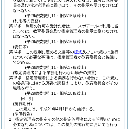
を破損し若しくは汚損し又は滅失した者は、直ちに教育委
員会及び指定管理者に届け出て、その指示を受けなければ
ならない。
(平29教委規則11・旧第15条繰上)
(利用者の義務)
第13条
利用の許可を受けた者は、エスポアールの利用に当
たっては、教育委員会及び指定管理者の指示に従わなけれ
ばならない。
(平29教委規則11・旧第16条繰上)
(委任等)
第14条
この規則に定める文書等の
様式
及びこの規則の施行
について必要な事項は、指定管理者が教育委員会と協議し
て定める。
(平29教委規則11・旧第17条繰上)
(指定管理者による業務を行わない場合の措置)
第15条
指定管理者による業務を行わない場合は、この規則
の各条項における所要の読替えにより、教育委員会がその
職務を行う。
(平29教委規則11・旧第18条繰上)
附
則
(施行期日)
1
この規則は、平成21年4月1日から施行する。
(準備行為)
2
指定管理者の指定その他の指定管理者による管理のために
必要な行為については、この規則の施行前においても行う