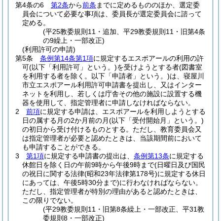
第4条の6
第2条
から
前条
までに定めるもののほか、選定委
員会について必要な事項は、委員長が選定委員会に諮って
定める。
(平25教委規則11・追加、平29教委規則11・旧第4条
の9繰上・一部改正)
(利用許可の申請)
第5条
条例第14条第1項
に規定するエスポアールの利用の許
可
(以下「利用許可」という。)
を受けようとする者
(図書室
を利用する者を除く。以下「申請者」という。)
は、寝屋川
市立エスポアール利用許可申請書を提出し、又はインター
ネットを利用し、若しくは庁舎その他の施設に設置する機
器を使用して、指定管理者に申請しなければならない。
2
前項
に規定する申請は、エスポアールを利用しようとする
日の属する月の2か月前の月
(以下「受付開始月」という。)
の初日から受け付けるものとする。
ただし、教育委員会又
は指定管理者が必要と認めたときは、当該期間前において
も申請することができる。
3
第1項
に規定する申請書の提出は、
条例第13条
に規定する
休館日を除く日の午前9時から午後9時まで
(日曜日及び国民
の祝日に関する法律
(昭和23年法律第178号)
に規定する休日
にあっては、午後5時30分まで)
に行わなければならない。
ただし、指定管理者が特別の理由があると認めたときは、
この限りでない。
(平29教委規則11・旧第8条繰上・一部改正、平31教
委規則8・一部改正)