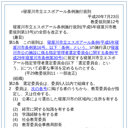
○寝屋川市立エスポアール条例施行規則
平成20年7月23日
教委規則第12号
寝屋川市立エスポアール条例施行規則(平成5年寝屋川市教
委規則第13号)の全部を改正する。
(趣旨)
第1条
この規則は、
寝屋川市立エスポアール条例
(平成5年寝
屋川市条例第16号。以下「条例」という。)
の施行及び
寝屋
川市公の施設に係る指定管理者選定委員会に関する条例
(平
成29年寝屋川市条例第30号)
に規定する寝屋川市立エスポ
アール指定管理者選定委員会
(以下「選定委員会」とい
う。)
について必要な事項を定めるものとする。
(平29教委規則11・一部改正)
(組織)
第2条
選定委員会は、委員5人以内で組織する。
2
委員は、
次の各号
に掲げる者のうちから、教育委員会が指
定し、又は任命する。
(1)
公募により選出した寝屋川市の区域内に住所を有する
者
(2)
経営に関する知識を有する者
(3)
学識経験を有する者
(4)
社会教育委員
(5)
教育委員会事務局部長