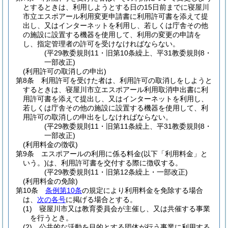
とするときは、利用しようとする日の15日前までに寝屋川
市立エスポアール利用変更申請書に利用許可書を添えて提
出し、又はインターネットを利用し、若しくは庁舎その他
の施設に設置する機器を使用して、利用の変更の申請を
し、指定管理者の許可を受けなければならない。
(平29教委規則11・旧第10条繰上、平31教委規則8・
一部改正)
(利用許可の取消しの申出)
第8条
利用許可を受けた者は、利用許可の取消しをしようと
するときは、寝屋川市立エスポアール利用取消申出書に利
用許可書を添えて提出し、又はインターネットを利用し、
若しくは庁舎その他の施設に設置する機器を使用して、利
用許可の取消しの申出をしなければならない。
(平29教委規則11・旧第11条繰上、平31教委規則8・
一部改正)
(利用料金の徴収)
第9条
エスポアールの利用に係る料金
(以下「利用料金」と
いう。)
は、利用許可書を交付する際に徴収する。
(平29教委規則11・旧第12条繰上・一部改正)
(利用料金の免除)
第10条
条例第10条
の規定により利用料金を免除する場合
は、
次の各号
に掲げる場合とする。
(1)
寝屋川市又は教育委員会が主催し、又は共催する事業
を行うとき。
(2)
公共的な活動を目的とする団体が行う事業に利用する