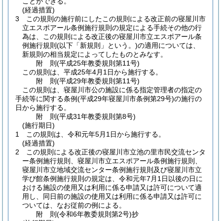
ことができる。
(経過措置)
3
この規則の施行前にしたこの規則による改正前の寝屋川市
立エスポアール条例施行規則の規定による手続その他の行
為は、この規則による改正後の寝屋川市立エスポアール条
例施行規則
(以下「新規則」という。)
の適用については、
新規則の相当規定によってしたものとみなす。
附
則
(平成25年
教委規則第11号)
この規則は、平成25年4月1日から施行する。
附
則
(平成29年
教委規則第11号)
この規則は、寝屋川市公の施設に係る指定管理者の指定の
手続等に関する条例
(平成29年寝屋川市条例第29号)
の施行の
日から施行する。
附
則
(平成31年
教委規則第8号)
(施行期日)
1
この規則は、令和元年5月1日から施行する。
(経過措置)
2
この規則による改正後の寝屋川市立池の里市民交流センタ
ー条例施行規則、寝屋川市立エスポアール条例施行規則、
寝屋川市立地域交流センター条例施行規則及び寝屋川市立
学び館条例施行規則の規定は、令和元年7月1日以後の日に
おける施設の使用又は利用に係る申請又は許可について適
用し、同日前の施設の使用又は利用に係る申請又は許可に
ついては、なお従前の例による。
附
則
(令和6年
教委規則第2号)
抄