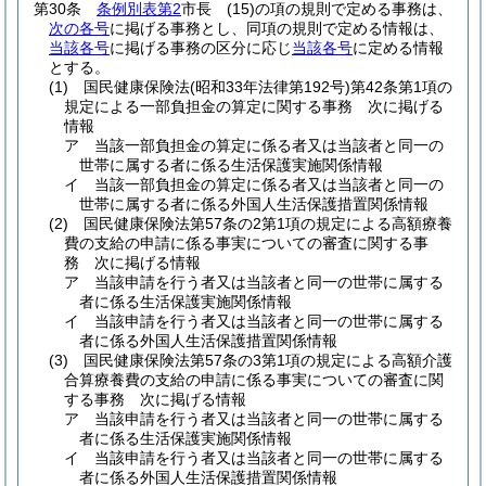
第30条
条例別表第2
市長
(15)
の項の規則で定める事務は、
次の各号
に掲げる事務とし、同項の規則で定める情報は、
当該各号
に掲げる事務の区分に応じ
当該各号
に定める情報
とする。
(1)
国民健康保険法
(昭和33年法律第192号)
第42条第1項の
規定による一部負担金の算定に関する事務 次に掲げる
情報
ア
当該一部負担金の算定に係る者又は当該者と同一の
世帯に属する者に係る生活保護実施関係情報
イ
当該一部負担金の算定に係る者又は当該者と同一の
世帯に属する者に係る外国人生活保護措置関係情報
(2)
国民健康保険法第57条の2第1項の規定による高額療養
費の支給の申請に係る事実についての審査に関する事
務 次に掲げる情報
ア
当該申請を行う者又は当該者と同一の世帯に属する
者に係る生活保護実施関係情報
イ
当該申請を行う者又は当該者と同一の世帯に属する
者に係る外国人生活保護措置関係情報
(3)
国民健康保険法第57条の3第1項の規定による高額介護
合算療養費の支給の申請に係る事実についての審査に関
する事務 次に掲げる情報
ア
当該申請を行う者又は当該者と同一の世帯に属する
者に係る生活保護実施関係情報
イ
当該申請を行う者又は当該者と同一の世帯に属する
者に係る外国人生活保護措置関係情報