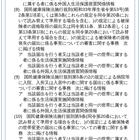
に属する者に係る外国人生活保護措置関係情報
(8)
国民健康保険法施行規則
(昭和33年厚生省令第53号)
第
2条第1項若しくは第3条
(これらの規定を同令第20条にお
いて読み替えて準用する場合を含む。)
の規定による被保
険者の資格取得の届出又は同令第11条、第12条若しくは
第13条第1項
(これらの規定を同令第20条において読み替
えて準用する場合を含む。)
の規定による被保険者の資格
喪失の届出に係る事実についての審査に関する事務 次
に掲げる情報
ア
当該届出を行う者又は当該者と同一の世帯に属する
者に係る生活保護実施関係情報
イ
当該届出を行う者又は当該者と同一の世帯に属する
者に係る外国人生活保護措置関係情報
(9)
国民健康保険法施行規則第5条の2の規定による病院等
に入院、入所又は入居中の者に関する届出に係る事実に
ついての審査に関する事務 次に掲げる情報
ア
当該届出を行う者又は当該者と同一の世帯に属する
者に係る生活保護実施関係情報
イ
当該届出を行う者又は当該者と同一の世帯に属する
者に係る外国人生活保護措置関係情報
(10)
国民健康保険法施行規則第9条
(同令第20条において
読み替えて準用する場合を含む。)
の規定による被保険者
の世帯変更の届出に係る事実についての審査に関する事
務 次に掲げる情報
ア
当該届出を行う者又は当該者と同一の世帯に属する