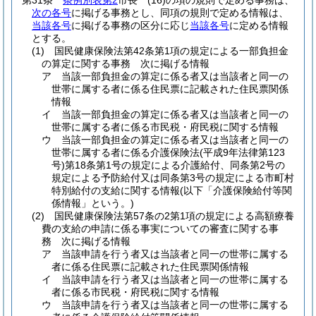
第31条
条例別表第2
市長
(16)
の項の規則で定める事務は、
次の各号
に掲げる事務とし、同項の規則で定める情報は、
当該各号
に掲げる事務の区分に応じ
当該各号
に定める情報
とする。
(1)
国民健康保険法第42条第1項の規定による一部負担金
の算定に関する事務 次に掲げる情報
ア
当該一部負担金の算定に係る者又は当該者と同一の
世帯に属する者に係る住民票に記載された住民票関係
情報
イ
当該一部負担金の算定に係る者又は当該者と同一の
世帯に属する者に係る市民税・府民税に関する情報
ウ
当該一部負担金の算定に係る者又は当該者と同一の
世帯に属する者に係る介護保険法
(平成9年法律第123
号)
第18条第1号の規定による介護給付、同条第2号の
規定による予防給付又は同条第3号の規定による市町村
特別給付の支給に関する情報
(以下「介護保険給付等関
係情報」という。)
(2)
国民健康保険法第57条の2第1項の規定による高額療養
費の支給の申請に係る事実についての審査に関する事
務 次に掲げる情報
ア
当該申請を行う者又は当該者と同一の世帯に属する
者に係る住民票に記載された住民票関係情報
イ
当該申請を行う者又は当該者と同一の世帯に属する
者に係る市民税・府民税に関する情報
ウ
当該申請を行う者又は当該者と同一の世帯に属する