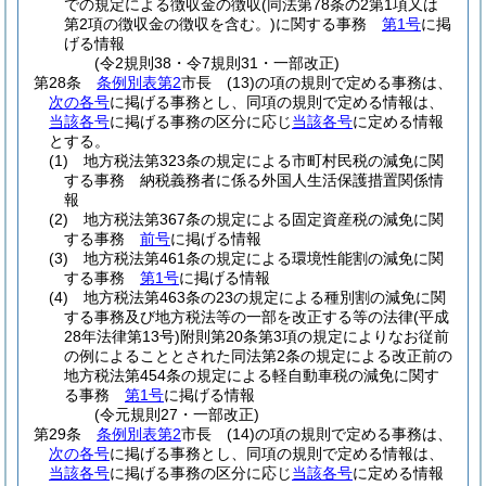
での規定による徴収金の徴収
(同法第78条の2第1項又は
第2項の徴収金の徴収を含む。)
に関する事務
第1号
に掲
げる情報
(令2規則38・令7規則31・一部改正)
第28条
条例別表第2
市長
(13)
の項の規則で定める事務は、
次の各号
に掲げる事務とし、同項の規則で定める情報は、
当該各号
に掲げる事務の区分に応じ
当該各号
に定める情報
とする。
(1)
地方税法第323条の規定による市町村民税の減免に関
する事務 納税義務者に係る外国人生活保護措置関係情
報
(2)
地方税法第367条の規定による固定資産税の減免に関
する事務
前号
に掲げる情報
(3)
地方税法第461条の規定による環境性能割の減免に関
する事務
第1号
に掲げる情報
(4)
地方税法第463条の23の規定による種別割の減免に関
する事務及び地方税法等の一部を改正する等の法律
(平成
28年法律第13号)
附則第20条第3項の規定によりなお従前
の例によることとされた同法第2条の規定による改正前の
地方税法第454条の規定による軽自動車税の減免に関す
る事務
第1号
に掲げる情報
(令元規則27・一部改正)
第29条
条例別表第2
市長
(14)
の項の規則で定める事務は、
次の各号
に掲げる事務とし、同項の規則で定める情報は、
当該各号
に掲げる事務の区分に応じ
当該各号
に定める情報