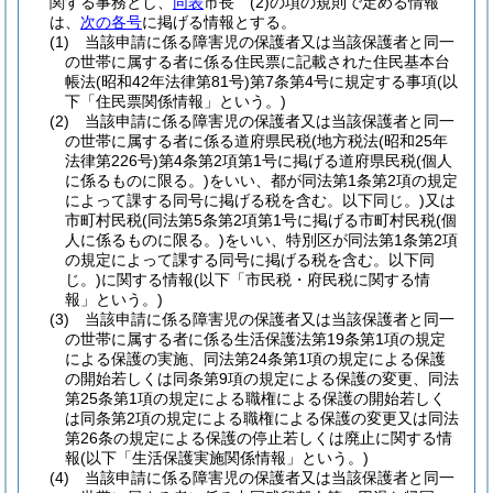
関する事務とし、
同表
市長
(2)
の項の規則で定める情報
は、
次の各号
に掲げる情報とする。
(1)
当該申請に係る障害児の保護者又は当該保護者と同一
の世帯に属する者に係る住民票に記載された住民基本台
帳法
(昭和42年法律第81号)
第7条第4号に規定する事項
(以
下「住民票関係情報」という。)
(2)
当該申請に係る障害児の保護者又は当該保護者と同一
の世帯に属する者に係る道府県民税
(地方税法
(昭和25年
法律第226号)
第4条第2項第1号に掲げる道府県民税
(個人
に係るものに限る。)
をいい、都が同法第1条第2項の規定
によって課する同号に掲げる税を含む。以下同じ。)
又は
市町村民税
(同法第5条第2項第1号に掲げる市町村民税
(個
人に係るものに限る。)
をいい、特別区が同法第1条第2項
の規定によって課する同号に掲げる税を含む。以下同
じ。)
に関する情報
(以下「市民税・府民税に関する情
報」という。)
(3)
当該申請に係る障害児の保護者又は当該保護者と同一
の世帯に属する者に係る生活保護法第19条第1項の規定
による保護の実施、同法第24条第1項の規定による保護
の開始若しくは同条第9項の規定による保護の変更、同法
第25条第1項の規定による職権による保護の開始若しく
は同条第2項の規定による職権による保護の変更又は同法
第26条の規定による保護の停止若しくは廃止に関する情
報
(以下「生活保護実施関係情報」という。)
(4)
当該申請に係る障害児の保護者又は当該保護者と同一