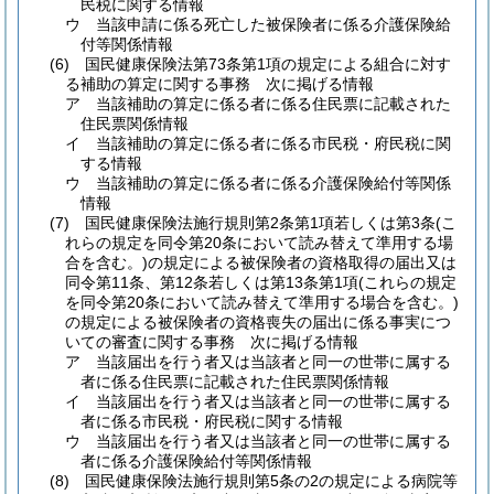
民税に関する情報
ウ
当該申請に係る死亡した被保険者に係る介護保険給
付等関係情報
(6)
国民健康保険法第73条第1項の規定による組合に対す
る補助の算定に関する事務 次に掲げる情報
ア
当該補助の算定に係る者に係る住民票に記載された
住民票関係情報
イ
当該補助の算定に係る者に係る市民税・府民税に関
する情報
ウ
当該補助の算定に係る者に係る介護保険給付等関係
情報
(7)
国民健康保険法施行規則第2条第1項若しくは第3条
(こ
れらの規定を同令第20条において読み替えて準用する場
合を含む。)
の規定による被保険者の資格取得の届出又は
同令第11条、第12条若しくは第13条第1項
(これらの規定
を同令第20条において読み替えて準用する場合を含む。)
の規定による被保険者の資格喪失の届出に係る事実につ
いての審査に関する事務 次に掲げる情報
ア
当該届出を行う者又は当該者と同一の世帯に属する
者に係る住民票に記載された住民票関係情報
イ
当該届出を行う者又は当該者と同一の世帯に属する
者に係る市民税・府民税に関する情報
ウ
当該届出を行う者又は当該者と同一の世帯に属する
者に係る介護保険給付等関係情報
(8)
国民健康保険法施行規則第5条の2の規定による病院等