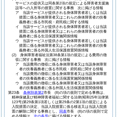
サービスの提供又は同条第2項の規定による障害者支援施
設等への入所等の措置に関する事務 次に掲げる情報
ア
当該サービスが提供される身体障害者若しくは当該
措置に係る身体障害者又はこれらの身体障害者の扶養
義務者に係る市民税・府民税に関する情報
イ
当該サービスが提供される身体障害者若しくは当該
措置に係る身体障害者又はこれらの身体障害者の扶養
義務者に係る生活保護実施関係情報
ウ
当該サービスが提供される身体障害者若しくは当該
措置に係る身体障害者又はこれらの身体障害者の扶養
義務者に係る外国人生活保護措置関係情報
(2)
身体障害者福祉法第38条第1項の規定による費用の徴
収に関する事務 次に掲げる情報
ア
当該費用の徴収に係る身体障害者又は当該身体障害
者の扶養義務者に係る市民税・府民税に関する情報
イ
当該費用の徴収に係る身体障害者又は当該身体障害
者の扶養義務者に係る生活保護実施関係情報
ウ
当該費用の徴収に係る身体障害者又は当該身体障害
者の扶養義務者に係る外国人生活保護措置関係情報
第23条
条例別表第2
市長
(8)
の項の規則で定める事務は、
精神保健及び精神障害者福祉に関する法律
(昭和25年法律第
123号)
第29条第1項若しくは第29条の2第1項の規定による
入院措置の決定、当該入院措置に係る移送又は当該入院措
置の解除に関する事務とし、
同表
市長
(8)
の項の規則で定
める情報は、
次の各号
に掲げる情報とする。