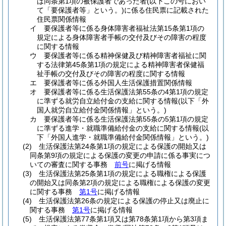
は同条第1項の被保護者であった者
(以下この号におい
て「要保護者等」という。)
に係る住民票に記載された
住民票関係情報
イ
要保護者等に係る身体障害者福祉法第15条第1項の
規定による身体障害者手帳の交付及びその障害の程度
に関する情報
ウ
要保護者等に係る精神保健及び精神障害者福祉に関
する法律第45条第1項の規定による精神障害者保健福
祉手帳の交付及びその障害の程度に関する情報
エ
要保護者等に係る外国人生活保護措置関係情報
オ
要保護者等に係る生活保護法第55条の4第1項の規定
に準ずる就労自立給付金の支給に関する情報
(以下「外
国人就労自立給付金関係情報」という。)
カ
要保護者等に係る生活保護法第55条の5第1項の規定
に準ずる進学・就職準備給付金の支給に関する情報
(以
下「外国人進学・就職準備給付金関係情報」という。)
(2)
生活保護法第24条第1項の規定による保護の開始又は
同条第9項の規定による保護の変更の申請に係る事実につ
いての審査に関する事務
前号
に掲げる情報
(3)
生活保護法第25条第1項の規定による職権による保護
の開始又は同条第2項の規定による職権による保護の変更
に関する事務
第1号
に掲げる情報
(4)
生活保護法第26条の規定による保護の停止又は廃止に
関する事務
第1号
に掲げる情報
(5)
生活保護法第77条第1項又は第78条第1項から第3項ま