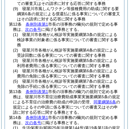
ての審査又はその請求に対する応答に関する事務
(9)
寝屋川市風しんワクチン等接種費用の助成に関する要
綱第6条の規定による償還払に係る事実についての審査又
はその請求に対する応答に関する事務
第12条
条例別表第1
市長の項事務の欄
(6)
の規則で定める事
務は、
次の各号
に掲げる事務とする。
(1)
寝屋川市各種がん検診等実施要綱第3条の規定による
検診事業の対象者に係る事実についての審査に関する事
務
(2)
寝屋川市各種がん検診等実施要綱第4条の規定による
受診回数に係る事実についての審査に関する事務
(3)
寝屋川市各種がん検診等実施要綱第5条の規定による
利用者費用に係る事実についての審査に関する事務
(4)
寝屋川市各種がん検診等実施要綱第6条の規定による
費用の免除に係る事実についての審査に関する事務
(5)
寝屋川市各種がん検診等実施要綱第7条の規定による
免除の手続に係る事実についての審査に関する事務
第13条
条例別表第1
市長の項事務の欄
(7)
の規則で定める事
務は、寝屋川市不育症治療費助成事業実施要綱第5条の規定
による不育症の治療費の助成の申請の受理、
同要綱第6条
の
規定によるその申請に係る事実についての審査又はその申
請に対する応答に関する事務とする。
第14条
条例別表第1
市長の項事務の欄
(8)
の規則で定める事
務は、
次の各号
に掲げる事務とする。
(1)
生活保護法
(昭和25年法律第144号)
第19条第1項の規定