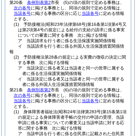
第20条
条例別表第2
市長
(5)
の項の規則で定める事務は、
次の各号
に掲げる事務とし、同項の規則で定める情報は、
当該各号
に掲げる事務の区分に応じ
当該各号
に定める情報
とする。
(1)
予防接種法
(昭和23年法律第68号)
第16条第1項第4号又
は第2項第4号の規定による給付の支給の請求に係る事実
についての審査に関する事務 次に掲げる情報
ア
当該請求を行う者に係る生活保護実施関係情報
イ
当該請求を行う者に係る外国人生活保護措置関係情
報
(2)
予防接種法第28条の規定による実費の徴収の決定に関
する事務 次に掲げる情報
ア
当該決定に係る者又は当該者と同一の世帯に属する
者に係る生活保護実施関係情報
イ
当該決定に係る者又は当該者と同一の世帯に属する
者に係る外国人生活保護措置関係情報
第21条
条例別表第2
市長
(6)
の項の規則で定める事務は、
次の各号
に掲げる事務とし、同項の規則で定める情報は、
当該各号
に掲げる事務の区分に応じ
当該各号
に定める情報
とする。
(1)
身体障害者福祉法
(昭和24年法律第283号)
第15条第1項
の規定による身体障害者手帳の交付の申請の受理、当該
申請に係る事実についての審査又は当該申請に対する応
答に関する事務 次に掲げる情報
ア
当該申請を行う者に係る住民票に記載された住民票