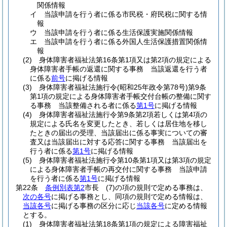
関係情報
イ
当該申請を行う者に係る市民税・府民税に関する情
報
ウ
当該申請を行う者に係る生活保護実施関係情報
エ
当該申請を行う者に係る外国人生活保護措置関係情
報
(2)
身体障害者福祉法第16条第1項又は第2項の規定による
身体障害者手帳の返還に関する事務 当該返還を行う者
に係る
前号
に掲げる情報
(3)
身体障害者福祉法施行令
(昭和25年政令第78号)
第9条
第1項の規定による身体障害者手帳交付台帳の整備に関す
る事務 当該整備される者に係る
第1号
に掲げる情報
(4)
身体障害者福祉法施行令第9条第2項若しくは第4項の
規定による氏名を変更したとき、若しくは居住地を移し
たときの届出の受理、当該届出に係る事実についての審
査又は当該届出に対する応答に関する事務 当該届出を
行う者に係る
第1号
に掲げる情報
(5)
身体障害者福祉法施行令第10条第1項又は第3項の規定
による身体障害者手帳の再交付に関する事務 当該申請
を行う者に係る
第1号
に掲げる情報
第22条
条例別表第2
市長
(7)
の項の規則で定める事務は、
次の各号
に掲げる事務とし、同項の規則で定める情報は、
当該各号
に掲げる事務の区分に応じ
当該各号
に定める情報
とする。
(1)
身体障害者福祉法第18条第1項の規定による障害福祉