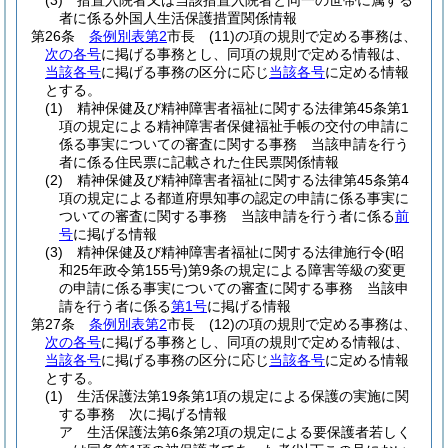
(3)
措置入院者又は当該措置入院者と同一の世帯に属する
者に係る外国人生活保護措置関係情報
第26条
条例別表第2
市長
(11)
の項の規則で定める事務は、
次の各号
に掲げる事務とし、同項の規則で定める情報は、
当該各号
に掲げる事務の区分に応じ
当該各号
に定める情報
とする。
(1)
精神保健及び精神障害者福祉に関する法律第45条第1
項の規定による精神障害者保健福祉手帳の交付の申請に
係る事実についての審査に関する事務 当該申請を行う
者に係る住民票に記載された住民票関係情報
(2)
精神保健及び精神障害者福祉に関する法律第45条第4
項の規定による都道府県知事の認定の申請に係る事実に
ついての審査に関する事務 当該申請を行う者に係る
前
号
に掲げる情報
(3)
精神保健及び精神障害者福祉に関する法律施行令
(昭
和25年政令第155号)
第9条の規定による障害等級の変更
の申請に係る事実についての審査に関する事務 当該申
請を行う者に係る
第1号
に掲げる情報
第27条
条例別表第2
市長
(12)
の項の規則で定める事務は、
次の各号
に掲げる事務とし、同項の規則で定める情報は、
当該各号
に掲げる事務の区分に応じ
当該各号
に定める情報
とする。
(1)
生活保護法第19条第1項の規定による保護の実施に関
する事務 次に掲げる情報
ア
生活保護法第6条第2項の規定による要保護者若しく