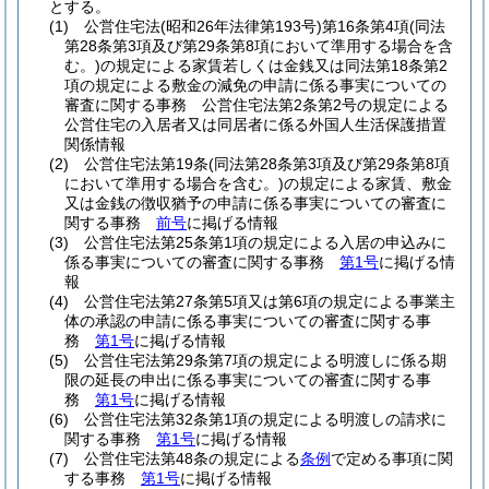
とする。
(1)
公営住宅法
(昭和26年法律第193号)
第16条第4項
(同法
第28条第3項及び第29条第8項において準用する場合を含
む。)
の規定による家賃若しくは金銭又は同法第18条第2
項の規定による敷金の減免の申請に係る事実についての
審査に関する事務 公営住宅法第2条第2号の規定による
公営住宅の入居者又は同居者に係る外国人生活保護措置
関係情報
(2)
公営住宅法第19条
(同法第28条第3項及び第29条第8項
において準用する場合を含む。)
の規定による家賃、敷金
又は金銭の徴収猶予の申請に係る事実についての審査に
関する事務
前号
に掲げる情報
(3)
公営住宅法第25条第1項の規定による入居の申込みに
係る事実についての審査に関する事務
第1号
に掲げる情
報
(4)
公営住宅法第27条第5項又は第6項の規定による事業主
体の承認の申請に係る事実についての審査に関する事
務
第1号
に掲げる情報
(5)
公営住宅法第29条第7項の規定による明渡しに係る期
限の延長の申出に係る事実についての審査に関する事
務
第1号
に掲げる情報
(6)
公営住宅法第32条第1項の規定による明渡しの請求に
関する事務
第1号
に掲げる情報
(7)
公営住宅法第48条の規定による
条例
で定める事項に関
する事務
第1号
に掲げる情報