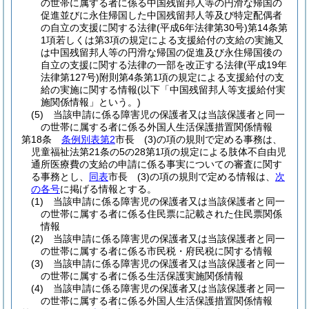
の世帯に属する者に係る中国残留邦人等の円滑な帰国の
促進並びに永住帰国した中国残留邦人等及び特定配偶者
の自立の支援に関する法律
(平成6年法律第30号)
第14条第
1項若しくは第3項の規定による支援給付の支給の実施又
は中国残留邦人等の円滑な帰国の促進及び永住帰国後の
自立の支援に関する法律の一部を改正する法律
(平成19年
法律第127号)
附則第4条第1項の規定による支援給付の支
給の実施に関する情報
(以下「中国残留邦人等支援給付実
施関係情報」という。)
(5)
当該申請に係る障害児の保護者又は当該保護者と同一
の世帯に属する者に係る外国人生活保護措置関係情報
第18条
条例別表第2
市長
(3)
の項の規則で定める事務は、
児童福祉法第21条の5の28第1項の規定による肢体不自由児
通所医療費の支給の申請に係る事実についての審査に関す
る事務とし、
同表
市長
(3)
の項の規則で定める情報は、
次
の各号
に掲げる情報とする。
(1)
当該申請に係る障害児の保護者又は当該保護者と同一
の世帯に属する者に係る住民票に記載された住民票関係
情報
(2)
当該申請に係る障害児の保護者又は当該保護者と同一
の世帯に属する者に係る市民税・府民税に関する情報
(3)
当該申請に係る障害児の保護者又は当該保護者と同一
の世帯に属する者に係る生活保護実施関係情報
(4)
当該申請に係る障害児の保護者又は当該保護者と同一
の世帯に属する者に係る外国人生活保護措置関係情報