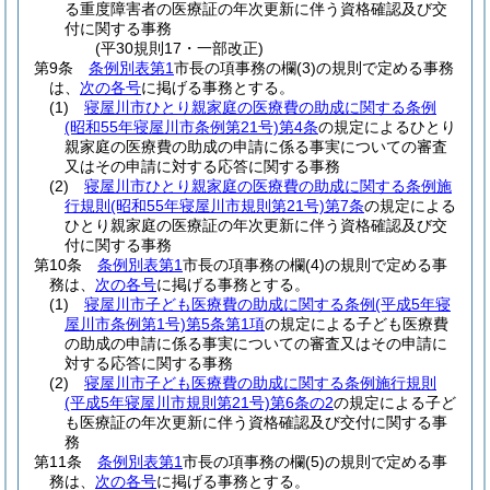
る重度障害者の医療証の年次更新に伴う資格確認及び交
付に関する事務
(平30規則17・一部改正)
第9条
条例別表第1
市長の項事務の欄
(3)
の規則で定める事務
は、
次の各号
に掲げる事務とする。
(1)
寝屋川市ひとり親家庭の医療費の助成に関する条例
(昭和55年寝屋川市条例第21号)
第4条
の規定によるひとり
親家庭の医療費の助成の申請に係る事実についての審査
又はその申請に対する応答に関する事務
(2)
寝屋川市ひとり親家庭の医療費の助成に関する条例施
行規則
(昭和55年寝屋川市規則第21号)
第7条
の規定による
ひとり親家庭の医療証の年次更新に伴う資格確認及び交
付に関する事務
第10条
条例別表第1
市長の項事務の欄
(4)
の規則で定める事
務は、
次の各号
に掲げる事務とする。
(1)
寝屋川市子ども医療費の助成に関する条例
(平成5年寝
屋川市条例第1号)
第5条第1項
の規定による子ども医療費
の助成の申請に係る事実についての審査又はその申請に
対する応答に関する事務
(2)
寝屋川市子ども医療費の助成に関する条例施行規則
(平成5年寝屋川市規則第21号)
第6条の2
の規定による子ど
も医療証の年次更新に伴う資格確認及び交付に関する事
務
第11条
条例別表第1
市長の項事務の欄
(5)
の規則で定める事
務は、
次の各号
に掲げる事務とする。