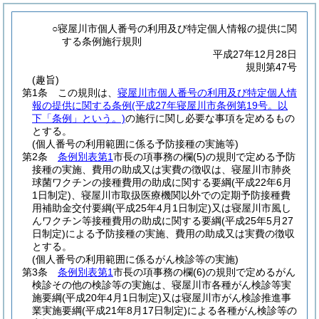
○寝屋川市個人番号の利用及び特定個人情報の提供に関
する条例施行規則
平成27年12月28日
規則第47号
(趣旨)
第1条
この規則は、
寝屋川市個人番号の利用及び特定個人情
報の提供に関する条例
(平成27年寝屋川市条例第19号。以
下「条例」という。)
の施行に関し必要な事項を定めるもの
とする。
(個人番号の利用範囲に係る予防接種の実施等)
第2条
条例別表第1
市長の項事務の欄
(5)
の規則で定める予防
接種の実施、費用の助成又は実費の徴収は、寝屋川市肺炎
球菌ワクチンの接種費用の助成に関する要綱
(平成22年6月
1日制定)
、寝屋川市取扱医療機関以外での定期予防接種費
用補助金交付要綱
(平成25年4月1日制定)
又は寝屋川市風し
んワクチン等接種費用の助成に関する要綱
(平成25年5月27
日制定)
による予防接種の実施、費用の助成又は実費の徴収
とする。
(個人番号の利用範囲に係るがん検診等の実施)
第3条
条例別表第1
市長の項事務の欄
(6)
の規則で定めるがん
検診その他の検診等の実施は、寝屋川市各種がん検診等実
施要綱
(平成20年4月1日制定)
又は寝屋川市がん検診推進事
業実施要綱
(平成21年8月17日制定)
による各種がん検診等の