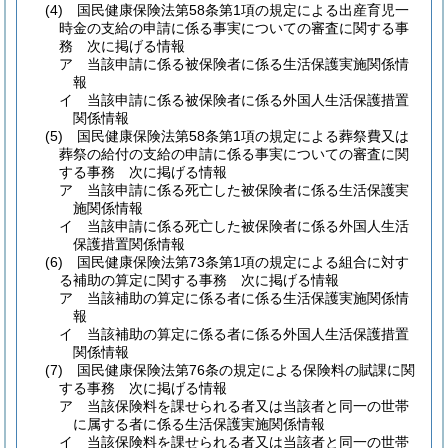
(4)
国民健康保険法第58条第1項の規定による出産育児一
時金の支給の申請に係る事実についての審査に関する事
務 次に掲げる情報
ア
当該申請に係る被保険者に係る生活保護実施関係情
報
イ
当該申請に係る被保険者に係る外国人生活保護措置
関係情報
(5)
国民健康保険法第58条第1項の規定による葬祭費又は
葬祭の給付の支給の申請に係る事実についての審査に関
する事務 次に掲げる情報
ア
当該申請に係る死亡した被保険者に係る生活保護実
施関係情報
イ
当該申請に係る死亡した被保険者に係る外国人生活
保護措置関係情報
(6)
国民健康保険法第73条第1項の規定による組合に対す
る補助の算定に関する事務 次に掲げる情報
ア
当該補助の算定に係る者に係る生活保護実施関係情
報
イ
当該補助の算定に係る者に係る外国人生活保護措置
関係情報
(7)
国民健康保険法第76条の規定による保険料の賦課に関
する事務 次に掲げる情報
ア
当該保険料を課せられる者又は当該者と同一の世帯
に属する者に係る生活保護実施関係情報
イ
当該保険料を課せられる者又は当該者と同一の世帯