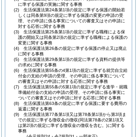
に準ずる保護の実施に関する事務
(2)
生活保護法第24条第1項の規定に準ずる保護の開始若
しくは同条第9項の規定に準ずる保護の変更の申請の受
理、その申請に係る事実についての審査又はその申請に
対する応答に関する事務
(3)
生活保護法第25条第1項の規定に準ずる職権による保
護の開始又は同条第2項の規定に準ずる職権による保護の
変更に関する事務
(4)
生活保護法第26条の規定に準ずる保護の停止又は廃止
に関する事務
(5)
生活保護法第29条第1項の規定に準ずる資料の提供等
の求めに関する事務
(6)
生活保護法第55条の4第1項の規定に準ずる就労自立給
付金の支給の申請の受理、その申請に係る事実について
の審査又はその申請に対する応答に関する事務
(7)
生活保護法第55条の5第1項の規定に準ずる進学・就職
準備給付金の支給の申請の受理、その申請に係る事実に
ついての審査又はその申請に対する応答に関する事務
(8)
生活保護法第63条の規定に準ずる保護に要する費用の
返還に関する事務
(9)
生活保護法第77条第1項又は第78条第1項から第3項ま
での規定に準ずる徴収金の徴収
(同法第78条の2第1項又
は第2項の規定に準ずる徴収金の徴収を含む。)
に関する
事務
(令元規則24・令7規則31・一部改正)