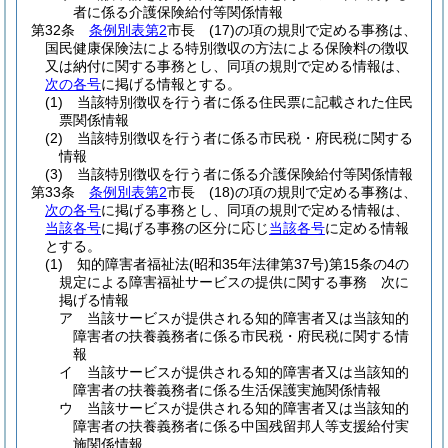
者に係る介護保険給付等関係情報
第32条
条例別表第2
市長
(17)
の項の規則で定める事務は、
国民健康保険法による特別徴収の方法による保険料の徴収
又は納付に関する事務とし、同項の規則で定める情報は、
次の各号
に掲げる情報とする。
(1)
当該特別徴収を行う者に係る住民票に記載された住民
票関係情報
(2)
当該特別徴収を行う者に係る市民税・府民税に関する
情報
(3)
当該特別徴収を行う者に係る介護保険給付等関係情報
第33条
条例別表第2
市長
(18)
の項の規則で定める事務は、
次の各号
に掲げる事務とし、同項の規則で定める情報は、
当該各号
に掲げる事務の区分に応じ
当該各号
に定める情報
とする。
(1)
知的障害者福祉法
(昭和35年法律第37号)
第15条の4の
規定による障害福祉サービスの提供に関する事務 次に
掲げる情報
ア
当該サービスが提供される知的障害者又は当該知的
障害者の扶養義務者に係る市民税・府民税に関する情
報
イ
当該サービスが提供される知的障害者又は当該知的
障害者の扶養義務者に係る生活保護実施関係情報
ウ
当該サービスが提供される知的障害者又は当該知的
障害者の扶養義務者に係る中国残留邦人等支援給付実
施関係情報