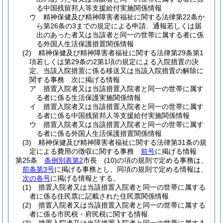
る中国残留邦人等支援給付実施関係情報
ウ
精神保健及び精神障害者福祉に関する法律第22条か
ら第26条の3までの規定による申請、通報若しくは届
出のあった者又は当該者と同一の世帯に属する者に係
る外国人生活保護措置関係情報
(2)
精神保健及び精神障害者福祉に関する法律第29条第1
項若しくは第29条の2第1項の規定による入院措置の決
定、当該入院措置に係る移送又は当該入院措置の解除に
関する事務 次に掲げる情報
ア
措置入院者又は当該措置入院者と同一の世帯に属す
る者に係る生活保護実施関係情報
イ
措置入院者又は当該措置入院者と同一の世帯に属す
る者に係る中国残留邦人等支援給付実施関係情報
ウ
措置入院者又は当該措置入院者と同一の世帯に属す
る者に係る外国人生活保護措置関係情報
(3)
精神保健及び精神障害者福祉に関する法律第31条の規
定による費用の徴収に関する事務
前号
に掲げる情報
第25条
条例別表第2
市長
(10)
の項の規則で定める事務は、
前条第3号
に掲げる事務とし、同項の規則で定める情報は、
次の各号
に掲げる情報とする。
(1)
措置入院者又は当該措置入院者と同一の世帯に属する
者に係る住民票に記載された住民票関係情報
(2)
措置入院者又は当該措置入院者と同一の世帯に属する
者に係る市民税・府民税に関する情報