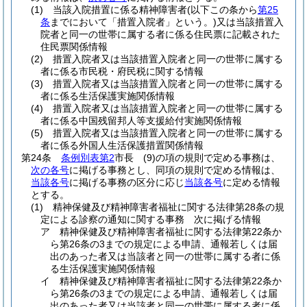
(1)
当該入院措置に係る精神障害者
(以下この条から
第25
条
までにおいて「措置入院者」という。)
又は当該措置入
院者と同一の世帯に属する者に係る住民票に記載された
住民票関係情報
(2)
措置入院者又は当該措置入院者と同一の世帯に属する
者に係る市民税・府民税に関する情報
(3)
措置入院者又は当該措置入院者と同一の世帯に属する
者に係る生活保護実施関係情報
(4)
措置入院者又は当該措置入院者と同一の世帯に属する
者に係る中国残留邦人等支援給付実施関係情報
(5)
措置入院者又は当該措置入院者と同一の世帯に属する
者に係る外国人生活保護措置関係情報
第24条
条例別表第2
市長
(9)
の項の規則で定める事務は、
次の各号
に掲げる事務とし、同項の規則で定める情報は、
当該各号
に掲げる事務の区分に応じ
当該各号
に定める情報
とする。
(1)
精神保健及び精神障害者福祉に関する法律第28条の規
定による診察の通知に関する事務 次に掲げる情報
ア
精神保健及び精神障害者福祉に関する法律第22条か
ら第26条の3までの規定による申請、通報若しくは届
出のあった者又は当該者と同一の世帯に属する者に係
る生活保護実施関係情報
イ
精神保健及び精神障害者福祉に関する法律第22条か
ら第26条の3までの規定による申請、通報若しくは届
出のあった者又は当該者と同一の世帯に属する者に係