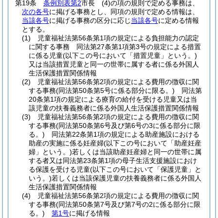
第19条
条例別表第2
市長
(4)
の項の規則で定める事務は、
次の各号
に掲げる事務とし、同項の規則で定める情報は、
当該各号
に掲げる事務の区分に応じ
当該各号
に定める情報
とする。
(1)
児童福祉法第56条第1項の規定による負担能力の認定
に関する事務 同法第27条第1項第3号の規定による措置
に係る児童
(以下この号において「措置児童」という。)
又は当該措置児童と同一の世帯に属する者に係る外国人
生活保護措置関係情報
(2)
児童福祉法第56条第2項の規定による費用の徴収に関
する事務
(同法第50条第5号に係る部分に限る。)
同法第
20条第1項の規定による療育の給付を受ける児童又は当
該児童の扶養義務者に係る外国人生活保護措置関係情報
(3)
児童福祉法第56条第2項の規定による費用の徴収に関
する事務
(同法第50条第6号及び第6号の3に係る部分に限
る。)
同法第22条第1項の規定による助産施設における
助産の実施に係る妊産婦
(以下この号において「助産妊産
婦」という。)
若しくは当該助産妊産婦と同一の世帯に属
する者又は同法第23条第1項の母子生活支援施設におけ
る保護を受ける児童
(以下この号において「保護児童」と
いう。)
若しくは当該保護児童の扶養義務者に係る外国人
生活保護措置関係情報
(4)
児童福祉法第56条第2項の規定による費用の徴収に関
する事務
(同法第50条第7号及び第7号の2に係る部分に限
る。)
第1号
に掲げる情報