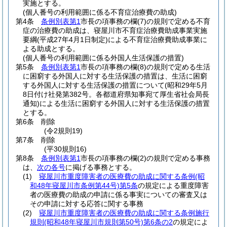
実施とする。
(個人番号の利用範囲に係る不育症治療費の助成)
第4条
条例別表第1
市長の項事務の欄
(7)
の規則で定める不育
症の治療費の助成は、寝屋川市不育症治療費助成事業実施
要綱
(平成27年4月1日制定)
による不育症治療費助成事業に
よる助成とする。
(個人番号の利用範囲に係る外国人生活保護の措置)
第5条
条例別表第1
市長の項事務の欄
(8)
の規則で定める生活
に困窮する外国人に対する生活保護の措置は、生活に困窮
する外国人に対する生活保護の措置について
(昭和29年5月
8日付け社発第382号。各都道府県知事宛て厚生省社会局長
通知)
による生活に困窮する外国人に対する生活保護の措置
とする。
第6条
削除
(令2規則19)
第7条
削除
(平30規則16)
第8条
条例別表第1
市長の項事務の欄
(2)
の規則で定める事務
は、
次の各号
に掲げる事務とする。
(1)
寝屋川市重度障害者の医療費の助成に関する条例
(昭
和48年寝屋川市条例第44号)
第5条
の規定による重度障害
者の医療費の助成の申請に係る事実についての審査又は
その申請に対する応答に関する事務
(2)
寝屋川市重度障害者の医療費の助成に関する条例施行
規則
(昭和48年寝屋川市規則第50号)
第6条の2
の規定によ