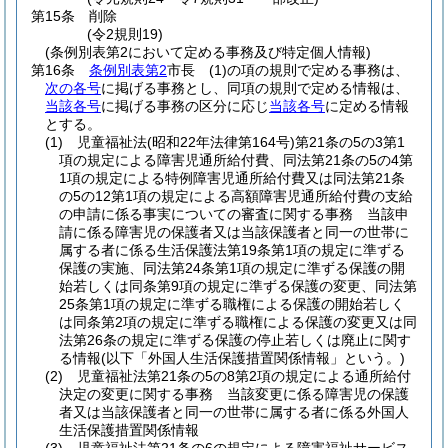
第15条
削除
(令2規則19)
(条例別表第2において定める事務及び特定個人情報)
第16条
条例別表第2
市長
(1)
の項の規則で定める事務は、
次の各号
に掲げる事務とし、同項の規則で定める情報は、
当該各号
に掲げる事務の区分に応じ
当該各号
に定める情報
とする。
(1)
児童福祉法
(昭和22年法律第164号)
第21条の5の3第1
項の規定による障害児通所給付費、同法第21条の5の4第
1項の規定による特例障害児通所給付費又は同法第21条
の5の12第1項の規定による高額障害児通所給付費の支給
の申請に係る事実についての審査に関する事務 当該申
請に係る障害児の保護者又は当該保護者と同一の世帯に
属する者に係る生活保護法第19条第1項の規定に準ずる
保護の実施、同法第24条第1項の規定に準ずる保護の開
始若しくは同条第9項の規定に準ずる保護の変更、同法第
25条第1項の規定に準ずる職権による保護の開始若しく
は同条第2項の規定に準ずる職権による保護の変更又は同
法第26条の規定に準ずる保護の停止若しくは廃止に関す
る情報
(以下「外国人生活保護措置関係情報」という。)
(2)
児童福祉法第21条の5の8第2項の規定による通所給付
決定の変更に関する事務 当該変更に係る障害児の保護
者又は当該保護者と同一の世帯に属する者に係る外国人
生活保護措置関係情報