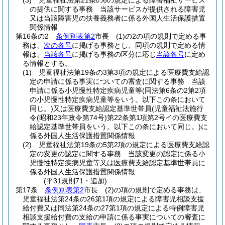
(3)
児童福祉法第21条の6の規定による障害福祉サービス
の提供に関する事務 当該サービスが提供される障害児
又は当該障害児の扶養義務者に係る外国人生活保護措置
関係情報
第16条の2
条例別表第2
市長
(1)
の2の項の規則で定める事
務は、
次の各号
に掲げる事務とし、同項の規則で定める情
報は、
当該各号
に掲げる事務の区分に応じ
当該各号
に定め
る情報とする。
(1)
児童福祉法第19条の3第3項の規定による医療費支給認
定の申請に係る事実についての審査に関する事務 当該
申請に係る小児慢性特定疾病児童等
(同法第6条の2第2項
の小児慢性特定疾病児童等をいう。以下この条において
同じ。)
又は医療費支給認定基準世帯員
(児童福祉法施行
令
(昭和23年政令第74号)
第22条第1項第2号イの医療費支
給認定基準世帯員をいう。以下この条において同じ。)
に
係る外国人生活保護措置関係情報
(2)
児童福祉法第19条の5第2項の規定による医療費支給認
定の変更の認定に関する事務 当該変更の認定に係る小
児慢性特定疾病児童等又は医療費支給認定基準世帯員に
係る外国人生活保護措置関係情報
(平31規則71・追加)
第17条
条例別表第2
市長
(2)
の項の規則で定める事務は、
児童福祉法第24条の26第1項の規定による障害児相談支援
給付費又は同法第24条の27第1項の規定による特例障害児
相談支援給付費の支給の申請に係る事実についての審査に