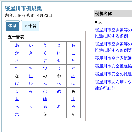
寝屋川市例規集
例規名称
内容現在 令和8年4月23日
■ あ
体系
五十音
寝屋川市空き家等の
推進に関する条例
五十音表
寝屋川市空き家等の
あ
い
う
え
お
推進に関する条例等
か
き
く
け
こ
寝屋川市空き家流通
さ
し
す
せ
そ
寝屋川市安全推進協
た
ち
つ
て
と
寝屋川市安全の推進
な
に
ぬ
ね
の
寝屋川市あん摩マツ
は
ひ
ふ
へ
ほ
律施行細則
ま
み
む
め
も
や
ゆ
よ
ら
り
る
れ
ろ
わ
を
ん