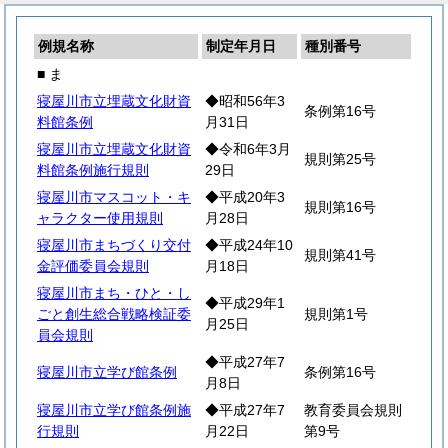
例規名称
制定年月日
種別番号
■ ま
寝屋川市立埋蔵文化財資
◆昭和56年3
条例第16号
料館条例
月31日
寝屋川市立埋蔵文化財資
◆令和6年3月
規則第25号
料館条例施行規則
29日
寝屋川市マスコット・キ
◆平成20年3
規則第16号
ャラクター使用規則
月28日
寝屋川市まちづくり交付
◆平成24年10
規則第41号
金評価委員会規則
月18日
寝屋川市まち・ひと・し
◆平成29年1
ごと創生総合戦略検証委
規則第1号
月25日
員会規則
◆平成27年7
寝屋川市立学び館条例
条例第16号
月8日
寝屋川市立学び館条例施
◆平成27年7
教育委員会規則
行規則
月22日
第9号